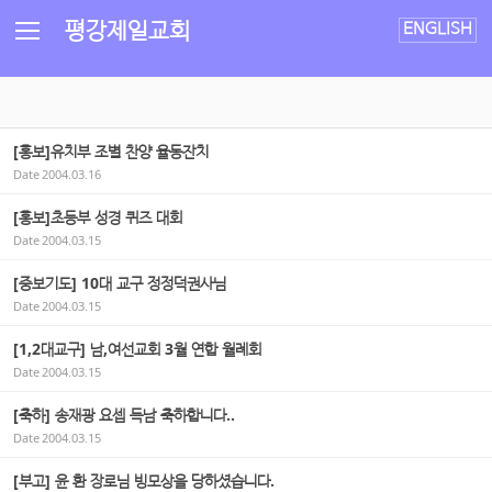
Sketchbook5, 스케치북5
Sketchbook5, 스케치북5
평강제일교회
ENGLISH
[홍보]유치부 조별 찬양 율동잔치
Date
2004.03.16
[홍보]초등부 성경 퀴즈 대회
Date
2004.03.15
[중보기도] 10대 교구 정정덕권사님
Date
2004.03.15
[1,2대교구] 남,여선교회 3월 연합 월례회
Date
2004.03.15
[축하] 송재광 요셉 득남 축하합니다..
Date
2004.03.15
[부고] 윤 환 장로님 빙모상을 당하셨습니다.