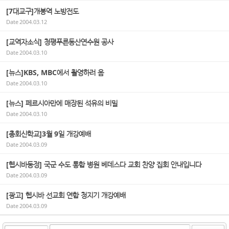
[7대교구]개봉역 노방전도
Date
2004.03.12
[교역자소식] 청평푸른동산연수원 공사
Date
2004.03.10
[뉴스]KBS, MBC에서 촬영하러 옴
Date
2004.03.10
[뉴스] 페르시아만에 매장된 석유의 비밀
Date
2004.03.10
[총회신학교]3월 9일 개강예배
Date
2004.03.09
[헵시바동정] 국군 수도 통합 병원 베데스다 교회 찬양 집회 안내입니다
Date
2004.03.09
[광고] 헵시바 선교회 연합 청지기 개강예배
Date
2004.03.09