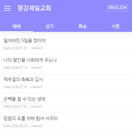
Sketchbook5, 스케치북5
Sketchbook5, 스케치북5
평강제일교회
ENGLISH
예배
성가
특송
샤론
잃어버린 5일을 찾아야
Date
2026.07.20
Views
0
나의 평안을 너희에게 주노니
Date
2026.07.13
Views
0
맥추절의 축복과 감사
Date
2026.07.10
Views
0
손뼉을 칠 수 있는 생애
Date
2026.07.02
Views
0
믿음의 도를 위해 힘써 싸우라
Date
2026.06.24
Views
0