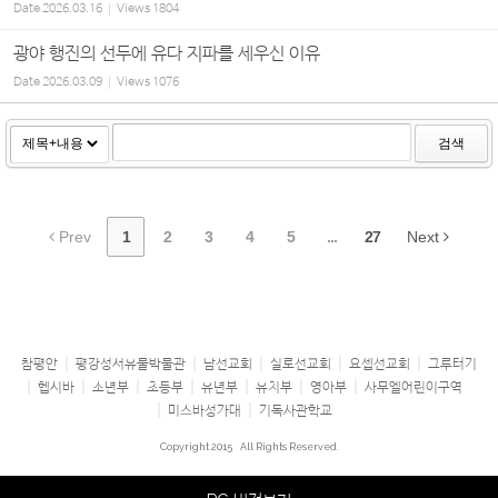
Date
2026.03.16
Views
1804
광야 행진의 선두에 유다 지파를 세우신 이유
Date
2026.03.09
Views
1076
검색
Prev
1
2
3
4
5
...
27
Next
참평안
평강성서유물박물관
남선교회
실로선교회
요셉선교회
그루터기
헵시바
소년부
초등부
유년부
유치부
영아부
사무엘어린이구역
미스바성가대
기독사관학교
Copyright 2015
All Rights Reserved.