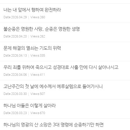
너는 내 앞에서 행하여 완전하라
Date
2026.04.29
Views
260
불순종은 영원한 사망, 순종은 영원한 생명
Date
2026.04.20
Views
262
문제 해결의 열쇠는 기도의 위력
Date
2026.04.13
Views
335
우리 죄를 위하여 죽으시고 성경대로 사흘 만에 다시 살아나시고
Date
2026.04.06
Views
411
고난주간의 첫 날에 예수께서 예루살렘으로 들어가시니
Date
2026.03.30
Views
507
하나님 아들은 이렇게 살아라
Date
2026.03.23
Views
670
하나님의 영광의 산 소망은 3대 명령에 순종하기만 하면