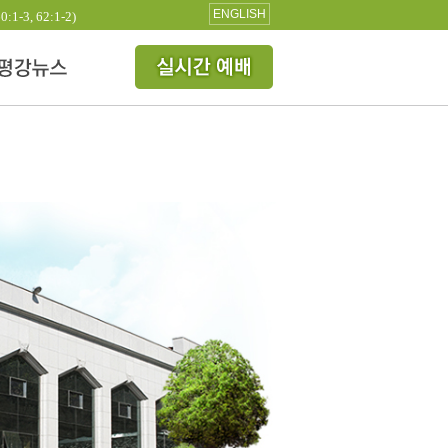
ENGLISH
3, 62:1-2)