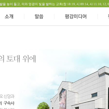
들고, 의와 영광의 빛을 발하는 교회(창 18:19, 시 89:14, 사 11:10, 12, 60:1-