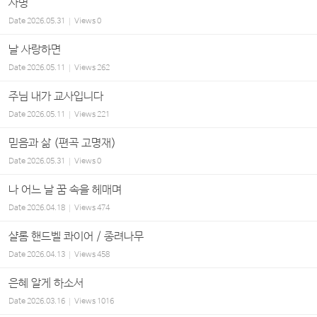
사명
Date
2026.05.31
Views
0
날 사랑하면
Date
2026.05.11
Views
262
주님 내가 교사입니다
Date
2026.05.11
Views
221
믿음과 삶 (편곡 고명재)
Date
2026.05.31
Views
0
나 어느 날 꿈 속을 헤매며
Date
2026.04.18
Views
474
샬롬 핸드벨 콰이어 / 종려나무
Date
2026.04.13
Views
458
은혜 알게 하소서
Date
2026.03.16
Views
1016