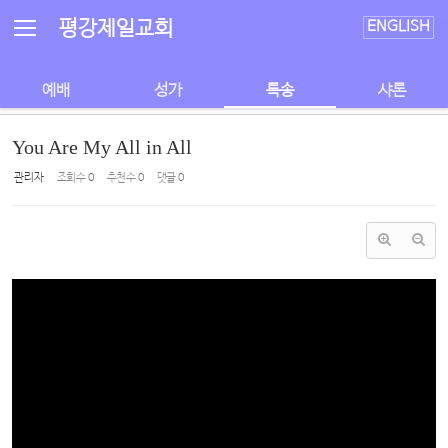
Sketchbook5, 스케치북5
Sketchbook5, 스케치북5
평강제일교회
ENGLISH
예배
성가
특송
샤론
You Are My All in All
관리자
조회 수
0
추천 수
0
댓글
0