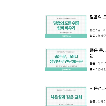
믿음의 
본문
: 유 1:3
설교
: 홍봉준
좁은 문
문
본문
: 마 7:1
설교
: 변제준
시온성과
본문
: 삼하 5