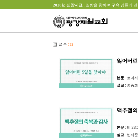
2026년 신앙지표 :
열방을 향하여 구속 경륜의 깃발을 높이 
글 수
535
잃어버린
본문
: 로마서 
설교
: 홍승희
맥추절의
본문
: 레 23:
설교
: 변제준