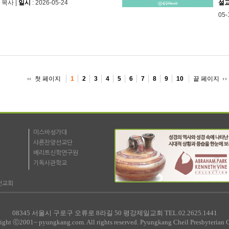
 목사 |
일시
: 2026-05-24
설
05-
첫 페이지
끝 페이지
1
2
3
4
5
6
7
8
9
10
미스바성가대
샤론찬양선교단
베리트신학연구원
기독사관학교
선교회
08345 서울시 구로구 오류로 8라길 50 평강제일교회 TEL.02.2625.1441
ight ⓒ2001~ pyungkang.com. All rights reserved. Pyungkang Cheil Presbyterian 