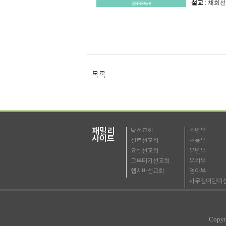
설교
: 채희선
목록
패밀리
남선교회
소년부
사이트
실로선교회
초등부
요셉선교회
유년부
그루터기선교회
유치부
헵시바선교회
영아부
사무엘어린이
Copyr