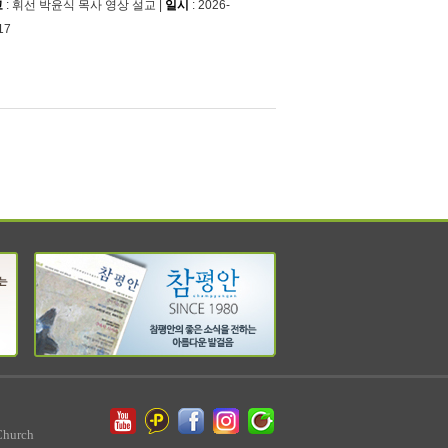
교
: 휘선 박윤식 목사 영상 설교 |
일시
: 2026-
17
Church