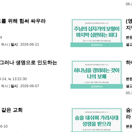
06-
도를 위해 힘써 싸우라
(
지
-4
본
 목사 |
일시
: 2026-06-21
설
, 그러나 생명으로 인도하는
하
3-14, 눅 13:22-30
본
 목사 |
일시
: 2026-06-07
설
05-
 같은 교회
숨
라
:6-10
본