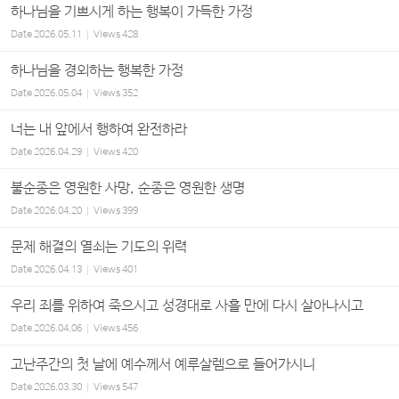
하나님을 기쁘시게 하는 행복이 가득한 가정
Date
2026.05.11
Views
428
하나님을 경외하는 행복한 가정
Date
2026.05.04
Views
352
너는 내 앞에서 행하여 완전하라
Date
2026.04.29
Views
420
불순종은 영원한 사망, 순종은 영원한 생명
Date
2026.04.20
Views
399
문제 해결의 열쇠는 기도의 위력
Date
2026.04.13
Views
401
우리 죄를 위하여 죽으시고 성경대로 사흘 만에 다시 살아나시고
Date
2026.04.06
Views
456
고난주간의 첫 날에 예수께서 예루살렘으로 들어가시니
Date
2026.03.30
Views
547