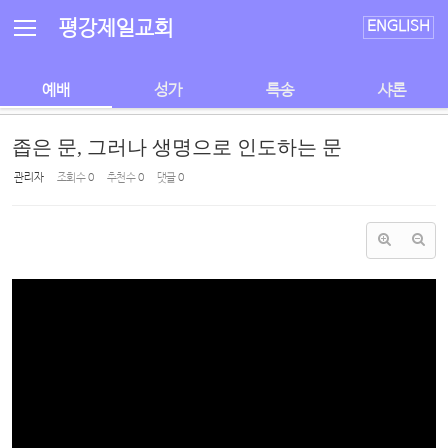
Sketchbook5, 스케치북5
Sketchbook5, 스케치북5
평강제일교회
ENGLISH
예배
성가
특송
샤론
좁은 문, 그러나 생명으로 인도하는 문
관리자
조회 수
0
추천 수
0
댓글
0