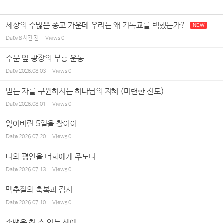
세상의 수많은 종교 가운데 우리는 왜 기독교를 택했는가?
NEW
Date
8 시간 전
Views
0
수문 앞 광장의 부흥 운동
Date
2026.08.03
Views
0
믿는 자를 구원하시는 하나님의 지혜 (미련한 전도)
Date
2026.08.01
Views
0
잃어버린 5일을 찾아야
Date
2026.07.20
Views
0
나의 평안을 너희에게 주노니
Date
2026.07.13
Views
0
맥추절의 축복과 감사
Date
2026.07.10
Views
0
손뼉을 칠 수 있는 생애