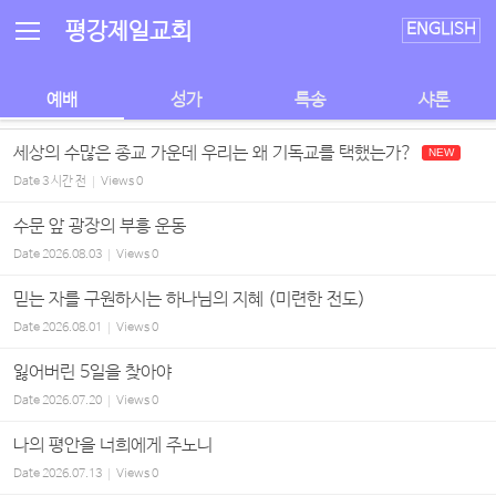
Sketchbook5, 스케치북5
Sketchbook5, 스케치북5
평강제일교회
ENGLISH
예배
성가
특송
샤론
세상의 수많은 종교 가운데 우리는 왜 기독교를 택했는가?
NEW
Date
3 시간 전
Views
0
수문 앞 광장의 부흥 운동
Date
2026.08.03
Views
0
믿는 자를 구원하시는 하나님의 지혜 (미련한 전도)
Date
2026.08.01
Views
0
잃어버린 5일을 찾아야
Date
2026.07.20
Views
0
나의 평안을 너희에게 주노니
Date
2026.07.13
Views
0