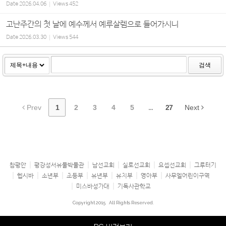
Date
2026.04.06
Views
452
고난주간의 첫 날에 예수께서 예루살렘으로 들어가시니
Date
2026.03.30
Views
544
검색
Prev
1
2
3
4
5
...
27
Next
참평안
평강성서유물박물관
남선교회
실로선교회
요셉선교회
그루터기
헵시바
소년부
초등부
유년부
유치부
영아부
사무엘어린이구역
미스바성가대
기독사관학교
Copyright 2015
All Rights Reserved.