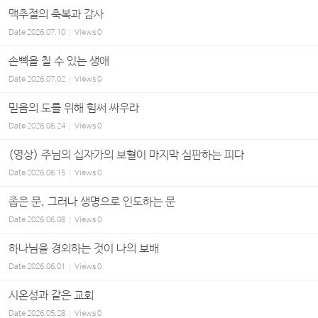
맥추절의 축복과 감사
Date
2026.07.10
Views
0
손뼉을 칠 수 있는 생애
Date
2026.07.02
Views
0
믿음의 도를 위해 힘써 싸우라
Date
2026.06.24
Views
0
(영상) 주님의 십자가의 보혈이 마지막 심판하는 피다
Date
2026.06.15
Views
0
좁은 문, 그러나 생명으로 인도하는 문
Date
2026.06.08
Views
0
하나님을 경외하는 것이 나의 보배
Date
2026.06.01
Views
0
시온성과 같은 교회
Date
2026.05.28
Views
0