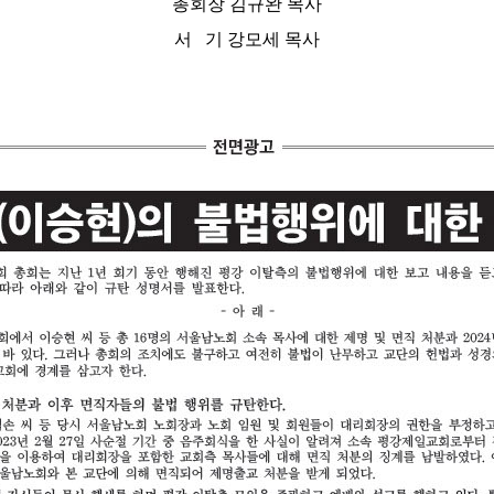
총회장
김규완 목사
서 기
강모세 목사