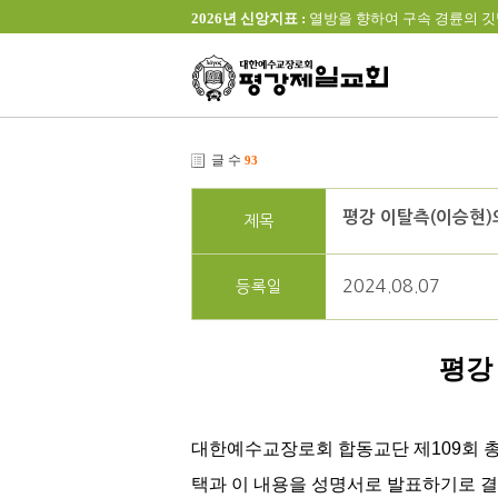
2026년 신앙지표 :
열방을 향하여 구속 경륜의 깃발을 높이 
글 수
93
평강 이탈측(이승현)
제목
2024.08.07
등록일
평강
대한예수교장로회 합동교단 제109회 총
택과 이 내용을 성명서로 발표하기로 결