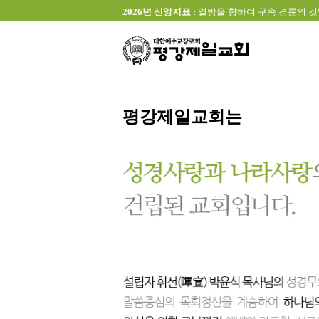
2026년 신앙지표 :
열방을 향하여 구속 경륜의 깃발을 높이 
평강제일교회는