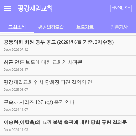
Sketchbook5, 스케치북5
Sketchbook5, 스케치북5
평강제일교회
ENGLISH
교회소식
평강의참모습
보도자료
언론기사
공동의회 회원 명부 공고 (2026년 6월 기준, 2차수정)
Date
2026.07.12
최근 언론 보도에 대한 교회의 사과문
Date
2026.03.17
평강제일교회 임시 당회장 파견 결의의 건
Date
2025.06.07
구속사 시리즈 12권(상) 출간 안내
Date
2024.11.07
이승현(이탈측)의 12권 불법 출판에 대한 당회 규탄 결의문
Date
2024.11.03