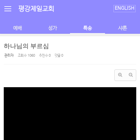
Sketchbook5, 스케치북5
Sketchbook5, 스케치북5
평강제일교회
ENGLISH
예배
성가
특송
샤론
하나님의 부르심
관리자
조회 수
1060
추천 수
0
댓글
0