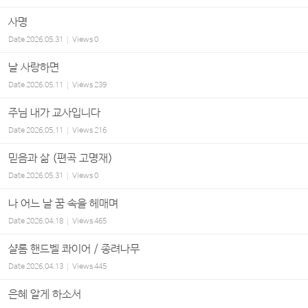
사명
Date
2026.05.31
Views
0
날 사랑하면
Date
2026.05.11
Views
239
주님 내가 교사입니다
Date
2026.05.11
Views
216
믿음과 삶 (편곡 고명재)
Date
2026.05.31
Views
0
나 어느 날 꿈 속을 헤매며
Date
2026.04.18
Views
465
샬롬 핸드벨 콰이어 / 종려나무
Date
2026.04.13
Views
445
은혜 알게 하소서