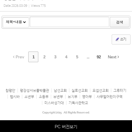
Date
2026.03.09
Views
775
검색
쓰기
Prev
1
2
3
4
5
...
92
Next
참평안
평강성서유물박물관
남선교회
실로선교회
요셉선교회
그루터기
헵시바
소년부
초등부
유년부
유치부
영아부
사무엘어린이구역
미스바성가대
기독사관학교
Copyright 2015
All Rights Reserved.
PC 버전보기