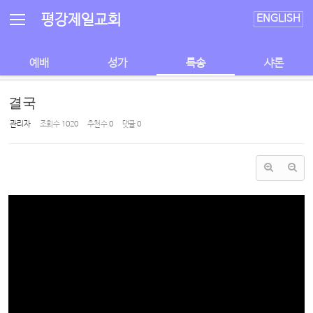
Sketchbook5, 스케치북5
Sketchbook5, 스케치북5
평강제일교회
ENGLISH
예배
성가
특송
샤론
결국
관리자
조회 수
1020
추천 수
0
댓글
0