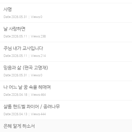
사명
Date
2026.05.31
Views
0
날 사랑하면
Date
2026.05.11
Views
238
주님 내가 교사입니다
Date
2026.05.11
Views
214
믿음과 삶 (편곡 고명재)
Date
2026.05.31
Views
0
나 어느 날 꿈 속을 헤매며
Date
2026.04.18
Views
464
샬롬 핸드벨 콰이어 / 종려나무
Date
2026.04.13
Views
444
은혜 알게 하소서