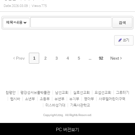
Date
2026.03.09
Views
775
검색
쓰기
Prev
1
2
3
4
5
...
92
Next
참평안
평강성서유물박물관
남선교회
실로선교회
요셉선교회
그루터기
헵시바
소년부
초등부
유년부
유치부
영아부
사무엘어린이구역
미스바성가대
기독사관학교
Copyright 2015
All Rights Reserved.
PC 버전보기