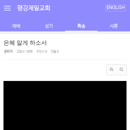
Sketchbook5, 스케치북5
Sketchbook5, 스케치북5
평강제일교회
ENGLISH
예배
성가
특송
샤론
은혜 알게 하소서
관리자
조회 수
1005
추천 수
0
댓글
0