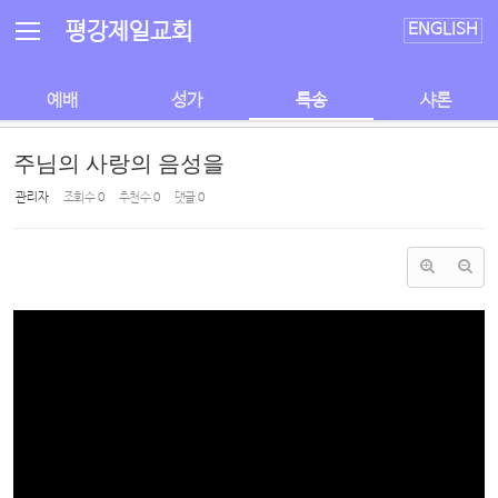
Sketchbook5, 스케치북5
Sketchbook5, 스케치북5
평강제일교회
ENGLISH
예배
성가
특송
샤론
주님의 사랑의 음성을
관리자
조회 수
0
추천 수
0
댓글
0