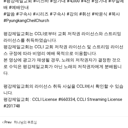
#평강제일교회
#미스바
#성가대
 #4,000 
#4천
#성가대
#주일예
배
#예배안내
#말씀
#구속사
#시리즈
#구속사
#강의
#휘선
#박윤식
#목사
#PyungkangCheilChurch
평강제일교회는 CCLI로부터 교회 저작권 라이선스와 스트리밍 
라이선스를 취득하였습니다.

평강제일교회는 CCLI 교회 저작권 라이선스 및 스트리밍 라이선
스 규정에 따라 비영리 예배 목적으로 이용합니다. 

본 영상에 광고가 재생될 경우, 노래의 저작권자가 결정한 것으
로 수익은 평강제일교회가 아닌 노래의 저작권자에게 분배됩니
다.

평강제일교회의 라이선스 취득 사실을 CCLI에서 확인할 수 있습
니다.

평강제일교회 : CCLI License 
#660334
, CCLI Streaming License 
#201748
Prev
하나님의 부르심