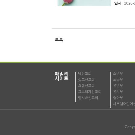
일시
: 2026-
목록
패밀리
남선교회
소년부
사이트
실로선교회
초등부
요셉선교회
유년부
그루터기선교회
유치부
헵시바선교회
영아부
사무엘어린이
Copyr