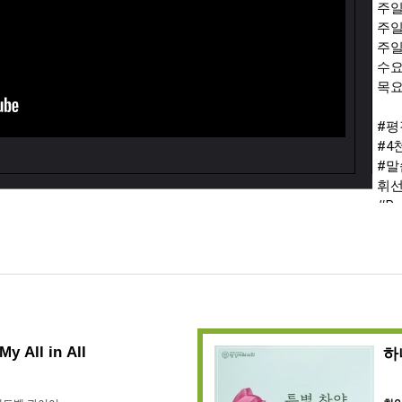
주일
주일
주일 
수요
목요
#
#4
#말
휘
#Py
평강
라이
였습
평강
스 
영리
My All in All
하
본 
작권