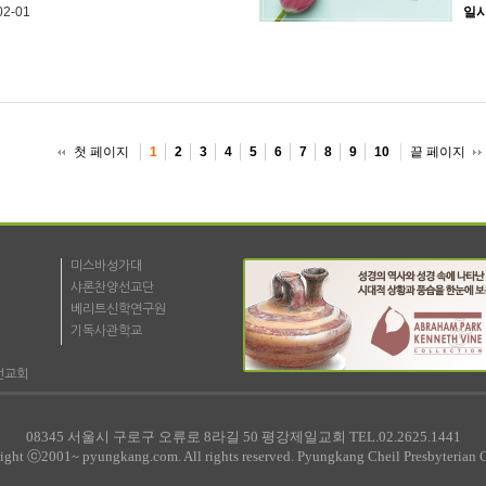
02-01
일
첫 페이지
끝 페이지
1
2
3
4
5
6
7
8
9
10
미스바성가대
샤론찬양선교단
베리트신학연구원
기독사관학교
선교회
08345 서울시 구로구 오류로 8라길 50 평강제일교회 TEL.02.2625.1441
ight ⓒ2001~ pyungkang.com. All rights reserved. Pyungkang Cheil Presbyterian 