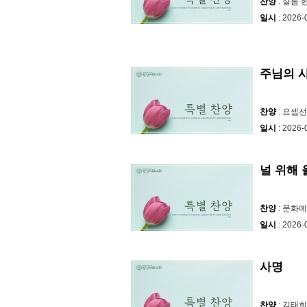
찬양
: 샬롬
일시
: 2026-
주님의 
찬양
: 요셉
일시
: 2026-
널 위해
찬양
: 문화
일시
: 2026-
사명
찬양
: 김태희