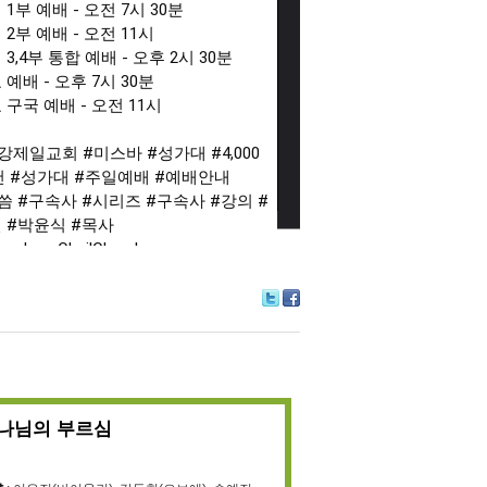
 1부 예배 - 오전 7시 30분

 2부 예배 - 오전 11시

3,4부 통합 예배 - 오후 2시 30분

 예배 - 오후 7시 30분

 구국 예배 - 오전 11시

평강제일교회
#미스바
#성가대
 #4,000 
천
#성가대
#주일예배
#예배안내
씀
#구속사
#시리즈
#구속사
#강의
#
선
#박윤식
#목사
ungkangCheilChurch
제일교회는 CCLI로부터 교회 저작권 
Tw
Fa
선스와 스트리밍 라이선스를 취득하
itte
ce
니다.

r
bo
제일교회는 CCLI 교회 저작권 라이선
ok
및 스트리밍 라이선스 규정에 따라 비
 예배 목적으로 이용합니다. 

나님의 부르심
영상에 광고가 재생될 경우, 노래의 저
자가 결정한 것으로 수익은 평강제일