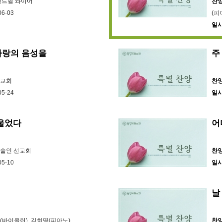
교회
 핸드벨 콰이어
찬
니다.
06-03
(피
일
평강
CC
사랑의 음성을
주
평강제
CCL
선교회
찬
05-24
일
 울었다
어
예술인 선교회
찬
05-10
일
날
(바이올린), 김희명(피아노)
찬