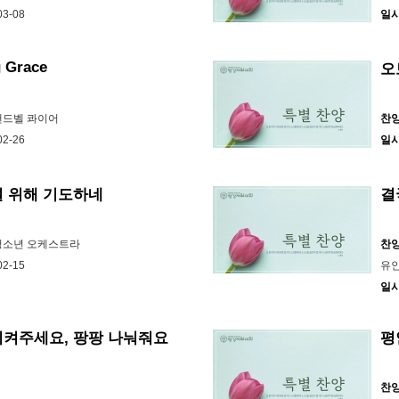
03-08
일
 Grace
오
 핸드벨 콰이어
찬
02-26
일
널 위해 기도하네
결
 청소년 오케스트라
찬
02-15
유인
일
지켜주세요, 팡팡 나눠줘요
평
찬