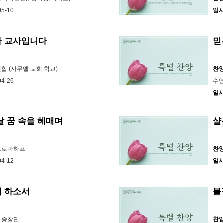
05-10
일
가 교사입니다
믿
연합 (사무엘 교회 학교)
찬
04-26
수연
일
날 꿈 속을 헤매며
샬
 크로마하프
찬
04-12
일
게 하소서
불
라 중창단
찬