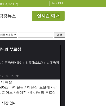
ENGLISH
3, 62:1-2)
검색
나님의 부르심
: 이은진(바이올린), 강동휘(오보에), 송예진(피
)
: 2026-05-28
사 특송

260528 바이올린 / 이은진, 오보에 / 강
, 피아노 / 송예진 - 하나님의 부르심

 시간 안내 
