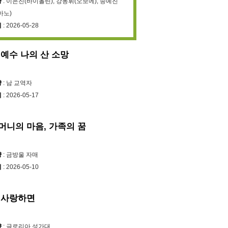
가 아닌 노래의 저작권자에게 분배됩
양
: 이은진(바이올린), 강동휘(오보에), 송예진


아노)
시
: 2026-05-28
제일교회의 라이선스 취득 사실을 
LI에서 확인할 수 있습니다.

 예수 나의 산 소망
일교회 : CCLI License 
#660334
, 
I Streaming License 
#201748
양
: 남 교역자
시
: 2026-05-17
머니의 마음, 가족의 꿈
양
: 금방울 자매
시
: 2026-05-10
 사랑하면
양
: 글로리아 성가대