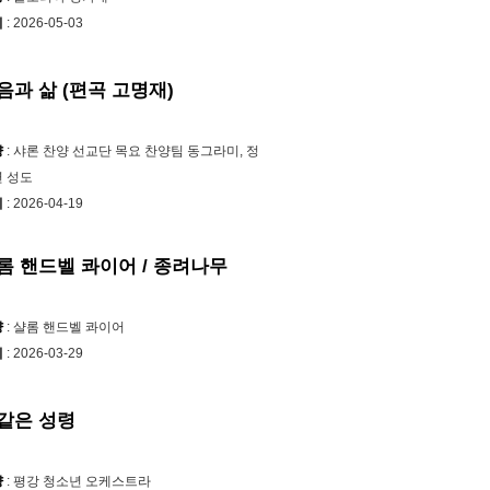
시
: 2026-05-03
음과 삶 (편곡 고명재)
양
: 샤론 찬양 선교단 목요 찬양팀 동그라미, 정
 성도
시
: 2026-04-19
롬 핸드벨 콰이어 / 종려나무
양
: 샬롬 핸드벨 콰이어
시
: 2026-03-29
같은 성령
양
: 평강 청소년 오케스트라