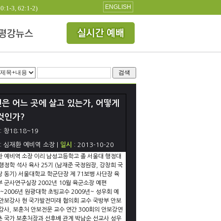
ENGLISH
3, 62:1-2)
검색
은 어느 곳에 살고 있는가, 어떻게
것인가?
: 창18:18~19
: 심재환 예비역 소장 |
일시
: 2013-10-20
 예비역 소장 이리 남성고등학고 졸 서울대 행정대
행정학 석사 육사 25기 (남재준 국정원장, 강창희 국
 동기) 서울대학교 학군단장 제 71보병 사단장 육
 군사연구실장 2002년 10월 육군소장 예편
3~2006년 원광대학 초빙교수 2009년~ 성우회 예
안보강사 현 국가발전미래 협의회 교수 국방부 안보
강사, 보훈처 안보전문 교수 연간 300회의 안보강연
 국가 보훈처장과 선후배 관계 박남순 선교사 성우