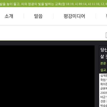
들고, 의와 영광의 빛을 발하는 교회(창 18:19, 시 89:14, 사 11:10, 12, 60:1-
당신
살 
본문
설교
심재환
학원 
회의장
균본부
200
비군 
전문 
박승춘