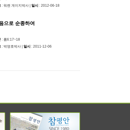
교
: 워렌 게이지박사 |
일시
: 2012-06-18
음으로 순종하여
문
: 롬6:17~18
교
: 박영호박사 |
일시
: 2011-12-06