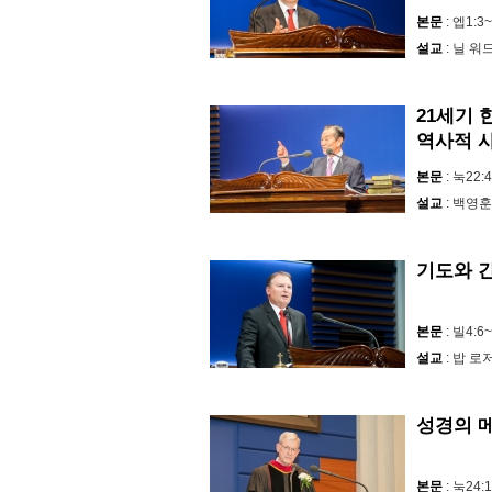
본문
: 엡1:3
설교
: 닐 
21세기 
역사적 
본문
: 눅22:
설교
: 백영훈
기도와 
본문
: 빌4:6
설교
: 밥 로
성경의 
본문
: 눅24: