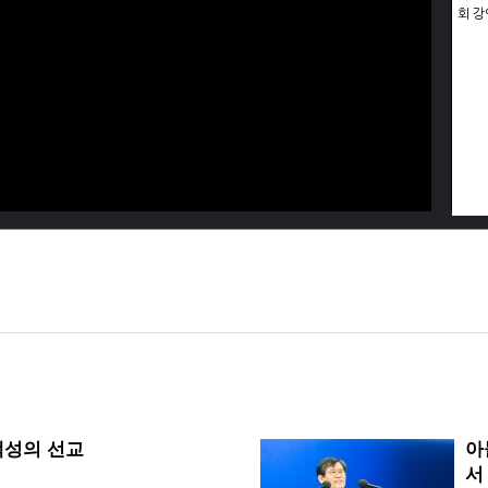
회 강
백성의 선교
아
서