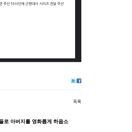
연 주선 55사단에 근현대사 시리즈 전달 주선
Tw
Fa
itte
ce
r
bo
ok
목록
들로 아버지를 영화롭게 하옵소