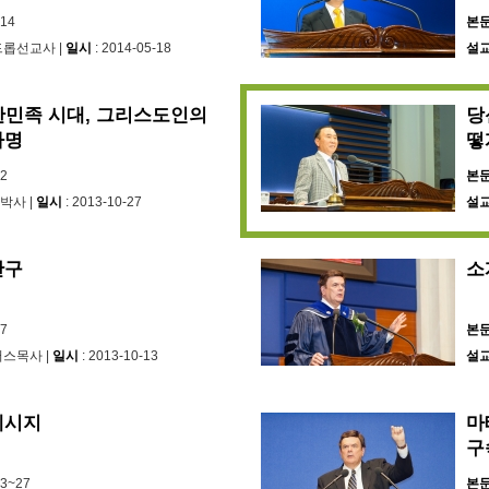
~14
본
워드롭선교사 |
일시
: 2014-05-18
설
한민족 시대, 그리스도인의
당
사명
떻
42
본
박사 |
일시
: 2013-10-27
설
간구
소
~7
본
저스목사 |
일시
: 2013-10-13
설
메시지
마
구
13~27
본