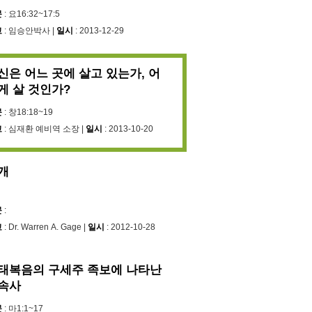
문
: 요16:32~17:5
교
: 임승안박사 |
일시
: 2013-12-29
신은 어느 곳에 살고 있는가, 어
게 살 것인가?
문
: 창18:18~19
교
: 심재환 예비역 소장 |
일시
: 2013-10-20
개
문
:
교
: Dr. Warren A. Gage |
일시
: 2012-10-28
태복음의 구세주 족보에 나타난
속사
문
: 마1:1~17