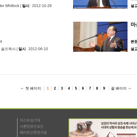
der Whitlock |
일시
: 2012-10-28
설
마
~4
본
엄 쉴즈목사 |
일시
: 2012-06-10
설
첫 페이지
끝 페이지
1
2
3
4
5
6
7
8
9
미스바성가대
샤론찬양선교단
베리트신학연구원