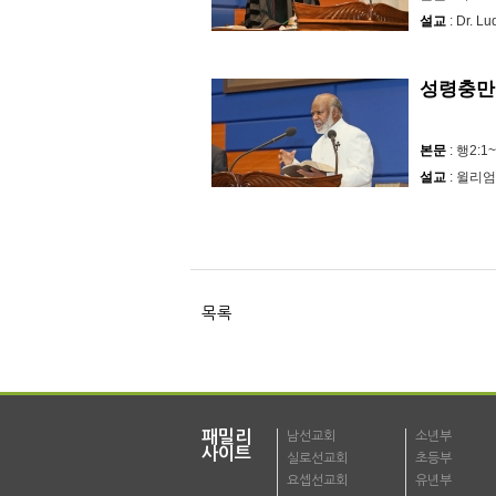
설교
: Dr. Lu
성령충만
본문
: 행2:1
설교
: 윌리
목록
패밀리
남선교회
소년부
사이트
실로선교회
초등부
요셉선교회
유년부