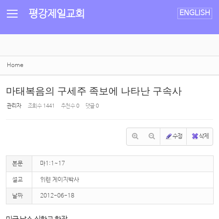
Sketchbook5, 스케치북5
Sketchbook5, 스케치북5
평강제일교회
ENGLISH
Home
마태복음의 구세주 족보에 나타난 구속사
관리자
조회 수
1441
추천 수
0
댓글
0
수정
삭제
본문
마1:1~17
설교
워렌 게이지박사
날짜
2012-06-18