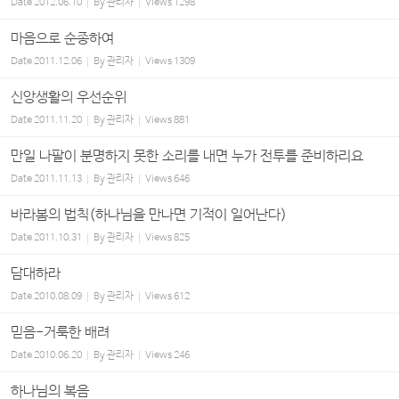
Date
2012.06.10
By
관리자
Views
1298
마음으로 순종하여
Date
2011.12.06
By
관리자
Views
1309
신앙생활의 우선순위
Date
2011.11.20
By
관리자
Views
881
만일 나팔이 분명하지 못한 소리를 내면 누가 전투를 준비하리요
Date
2011.11.13
By
관리자
Views
646
바라봄의 법칙(하나님을 만나면 기적이 일어난다)
Date
2011.10.31
By
관리자
Views
825
담대하라
Date
2010.08.09
By
관리자
Views
612
믿음-거룩한 배려
Date
2010.06.20
By
관리자
Views
246
하나님의 복음