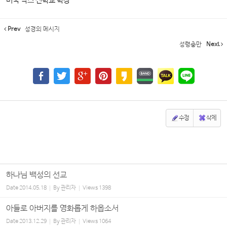
미국 낙스 신학교 학장
Prev
성경의 메시지
성령충만
Next
수정
삭제
하나님 백성의 선교
Date
2014.05.18
By
관리자
Views
1398
아들로 아버지를 영화롭게 하옵소서
Date
2013.12.29
By
관리자
Views
1064