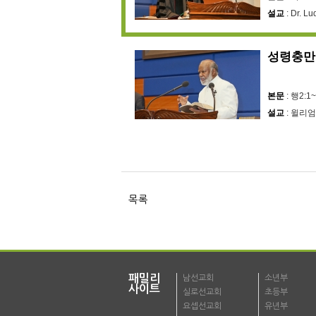
설교
: Dr. Lu
성령충만
본문
: 행2:1
설교
: 윌리
목록
패밀리
남선교회
소년부
사이트
실로선교회
초등부
요셉선교회
유년부