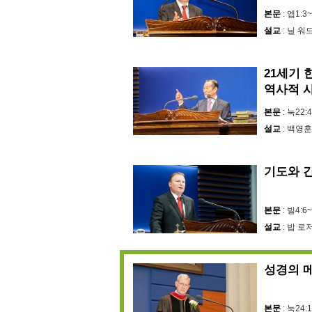
본문
: 엡1:3
설교
: 닐 
21세기 
역사적 
본문
: 눅22:
설교
: 백영훈
기도와 
본문
: 빌4:6
설교
: 밥 로
성경의 
본문
: 눅24: