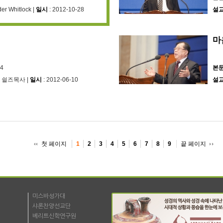
der Whitlock |
일시
: 2012-10-28
설
마
~4
본
엄 쉴즈목사 |
일시
: 2012-06-10
설
첫 페이지
끝 페이지
1
2
3
4
5
6
7
8
9
미스바성가대
샤론찬양선교단
베리트신학연구원