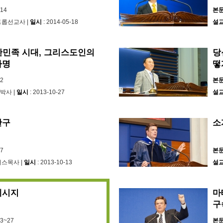
~14
본
워드롭선교사 |
일시
: 2014-05-18
설
한민족 시대, 그리스도인의
당
사명
떻
42
본
박사 |
일시
: 2013-10-27
설
간구
소
~7
본
저스목사 |
일시
: 2013-10-13
설
메시지
마
구
13~27
본