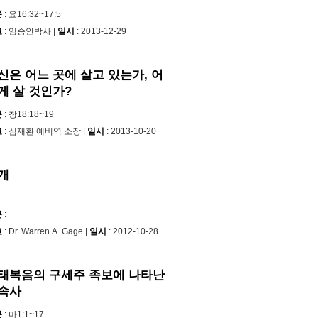
문
: 요16:32~17:5
교
: 임승안박사 |
일시
: 2013-12-29
신은 어느 곳에 살고 있는가, 어
게 살 것인가?
문
: 창18:18~19
교
: 심재환 예비역 소장 |
일시
: 2013-10-20
개
문
:
교
: Dr. Warren A. Gage |
일시
: 2012-10-28
태복음의 구세주 족보에 나타난
속사
문
: 마1:1~17