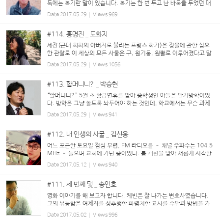
둑에는 복기란 말이 있습니다. 복기는 한 번 두고 난 바둑을 두었던 대
로 다시 처음부터 놓아보는 것을 의미합니다. 바둑에는 이런 말이 있습
Date
2017.05.29
Views
969
니다. ‘승리한 대국의 복기는 이기...
#114. 홍명진 _ 도화지
세잔(근대 회화의 아버지로 불리는 프랑스 화가)은 정물에 관한 심오
한 관찰로 이 세상의 모든 사물은 구, 원기둥, 원뿔로 이루어졌다고 말
하여 후대의 많은 화가들에게 존경을 받았고, 칸딘스키(추상미술의 아
Date
2017.05.29
Views
1056
버지로 불리는 러시아 화...
#113. 할머니니? _ 박승현
“할머니니?” 5월 초 황금연휴를 맞아 중학생인 아들은 단기방학이었
다. 방학은 그냥 놀도록 놔두어야 하는 것인데, 학교에서는 무슨 과제
를 주는지(교장선생님은 학생들이 노는 꼴을 못 보는 듯). 그리고 아직
Date
2017.05.29
Views
941
까지 일부 과제는 부모의 몫이다. ...
#112. 내 인생의 사물 _ 김신웅
어느 포근한 토요일 점심 무렵, FM 라디오를 – 채널 주파수는 104.5
MHz – 들으며 교회에 가던 중이었다. 봄 개편을 맞아 새롭게 시작한
프로그램, 개그우먼 박지선 씨가 진행하는 ‘사물의 재발견’이 흘러나
Date
2017.05.12
Views
940
왔다. 이 날 코너에서는 여러 청취...
#111. 세 번째 덫 _ 송인호
영화 이야기를 해 보고자 합니다. 케빈은 잘 나가는 변호사였습니다.
그의 유능함은 여제자를 성추행한 파렴치한 교사를 수단과 방법을 가
리지 않고 무죄 방면토록 만드는 등, 소송전에서 그 진가를 발휘하고
Date
2017.05.02
Views
996
있었습니다. 그런데 어느 날 ...