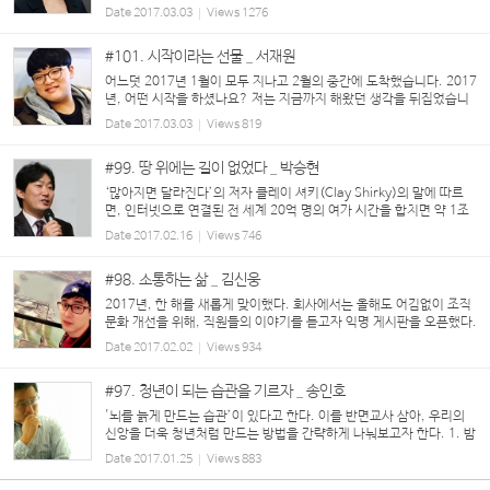
고 그냥 수락해버렸다. 매번 원고 마감일에 임박해서 안 되는 글 쓰느
Date
2017.03.03
Views
1276
라 머리카락 쥐어뜯으며 속으로 끙끙 앓다가 ...
#101. 시작이라는 선물 _ 서재원
어느덧 2017년 1월이 모두 지나고 2월의 중간에 도착했습니다. 2017
년, 어떤 시작을 하셨나요? 저는 지금까지 해왔던 생각을 뒤집었습니
다. 어느덧 20대가 되어 처음 보낸 지난 2016년, 그 모든 아쉬움을 뒤
Date
2017.03.03
Views
819
로하고 새로운 도전을 하려 합니다. 돌아보니 2016...
#99. 땅 위에는 길이 없었다 _ 박승현
‘많아지면 달라진다’의 저자 클레이 셔키(Clay Shirky)의 말에 따르
면, 인터넷으로 연결된 전 세계 20억 명의 여가 시간을 합치면 약 1조
시간에 달한다고 한다. 예전에는 이 시간의 대부분을 TV를 시청하는데
Date
2017.02.16
Views
746
낭비하였지만, 인터넷과 S...
#98. 소통하는 삶 _ 김신웅
2017년, 한 해를 새롭게 맞이했다. 회사에서는 올해도 어김없이 조직
문화 개선을 위해, 직원들의 이야기를 듣고자 익명 게시판을 오픈했다.
한두 사람 용기 내서 말을 꺼내 놓더니, 이제는 제법 탄력이 붙어 거침
Date
2017.02.02
Views
934
이 없다. 내용을 읽어보니, 올해는...
#97. 청년이 되는 습관을 기르자 _ 송인호
'뇌를 늙게 만드는 습관’이 있다고 한다. 이를 반면교사 삼아, 우리의
신앙을 더욱 청년처럼 만드는 방법을 간략하게 나눠보고자 한다. 1. 밤
9시 이후 식사하는 습관 – 잠잠히 기도하며 내일을 준비하자. 2. 험담
Date
2017.01.25
Views
883
하는 것 - 욕설이나 ...