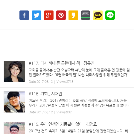
#117. 다시 꺼내 든 근현대사 책 _ 정유진
교회를 들어서는 순간 오늘따라 유난히 눈에 크게 들어온 건 정문에 걸
린 플래카드였다. ‘6월 애국의 달’ 나는 나라사랑을 위해 무얼했던가!
한동안 시끄러운 나라일에 흥분하며 비판하다가, 요즘엔 아예 한발 물
Date
2017.06.12
Views
2715
러서서 강건너 불구경하듯 무심한 상태다...
#116. 기회 _ 서재원
어느덧 우리는 2017년이라는 층의 중앙 지점에 도착했습니다. 처음
우리가 2017년을 만났을 때 세웠던 계획들과 수많은 목표들에 얼마나
다가가고 있으신가요? 아직도 계획만, 혹은 포기한 것들이 있지는 않
Date
2017.06.12
Views
932
습니까? 우리는 수많은 계획...
#115. 우리 인생엔 지름길이 없다 _ 김영호
2017년 전도 축제가 5월 14일과 21일 양일간에 진행되었습니다. 바