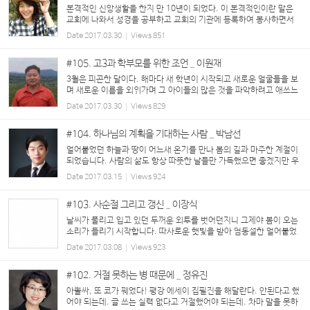
본격적인 신앙생활을 한지 만 10년이 되었다. 이 본격적인이란 말은
교회에 나와서 성경을 공부하고 교회의 기관에 등록하여 봉사하면서
정기적인 주일성수와 십일조를 드린 신앙생활의 기간이며...
Date
2017.03.30
Views
851
#105. 고3과 학부모를 위한 조언 _ 이원재
3월은 피곤한 달이다. 해마다 새 학년이 시작되고 새로운 얼굴들을 보
며 새로운 이름을 외워가며 그 아이들의 많은 것을 파악하려고 애쓰느
라 시간에 쫓긴다. 보름이 지나도록 이름이 낯선 아이들, 그 티라도 내
Date
2017.03.30
Views
829
면 마음에 상처 입을까봐 수시로 사진을 ...
#104. 하나님의 계획을 기대하는 사람 _ 박남선
얼어붙었던 하늘과 땅이 어느새 온기를 만나 봄의 길과 마주한 계절이
되었습니다. 사람의 삶도 항상 따뜻한 날들만 가득했으면 좋겠지만 우
리는 하루에도 혹한의 겨울을, 서늘한 가을을 또 뜨거운 여름과 온화한
Date
2017.03.15
Views
924
봄을 느끼곤 합니다. 통상 우리...
#103. 사순절 그리고 갱신 _ 이장식
날씨가 풀리고 입고 있던 두꺼운 외투를 벗어던지니 그제야 봄이 오는
소리가 들리기 시작합니다. 따사로운 햇빛을 받아 엄동설한 얼어붙었
던 대지는 녹고 마음도 녹아내리는 것 같이 열린 마음을 갖게 됩니다.
Date
2017.03.08
Views
923
모든 만물이 눈을 뜨고 기...
#102. 거절 못하는 병 때문에 _ 정유진
아뿔싸, 또 코가 꿰었다! 평강 에세이 집필진을 해달란다. 안된다고 했
어야 되는데. 글 쓰는 실력 없다고 거절했어야 되는데. 차마 말을 못하