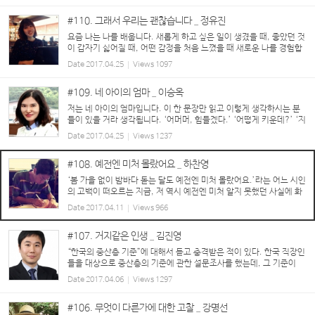
#110. 그래서 우리는 괜찮습니다 _ 정유진
요즘 나는 나를 배웁니다. 새롭게 하고 싶은 일이 생겼을 때, 좋았던 것
이 갑자기 싫어질 때, 어떤 감정을 처음 느꼈을 때 새로운 나를 경험합
니다. 물론 오랜 시간 반복되는 생활습관과 행동, 생각의 패턴들도 내
Date
2017.04.25
Views
1097
가 누군지 설명합니다. 나 자신...
#109. 네 아이의 엄마 _ 이승옥
저는 네 아이의 엄마입니다. 이 한 문장만 읽고 이렇게 생각하시는 분
들이 있을 거라 생각됩니다. ‘어머머, 힘들겠다.’ ‘어떻게 키운데?’ ‘지
금은 힘들어도 크고 나면 좋아.’ 그리고 위에 딸이 셋이고 막내가 아들
Date
2017.04.25
Views
1237
이다 보니, 또 이렇게...
#108. 예전엔 미처 몰랐어요 _ 하찬영
‘봄 가을 없이 밤바다 돋는 달도 예전엔 미처 몰랐어요.’라는 어느 시인
의 고백이 떠오르는 지금, 저 역시 예전엔 미처 알지 못했던 사실에 화
들짝 놀란 가슴을 쓸어내리며 마감 기한을 훌쩍 넘긴 지금 급하게 자판
Date
2017.04.11
Views
966
을 두드리고 있는 중입니다. ...
#107. 거지같은 인생 _ 김진영
“한국의 중산층 기준”에 대해서 듣고 충격받은 적이 있다. 한국 직장인
들을 대상으로 중산층의 기준에 관한 설문조사를 했는데, 그 기준이
“① 부채 없는 아파트 30평 이상 소유, ② 월 급여 500만 원 이상, ③
Date
2017.04.06
Views
1297
자동차는 2,000cc급 이상 중형...
#106. 무엇이 다른가에 대한 고찰 _ 강명선