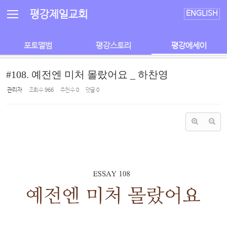
Sketchbook5, 스케치북5
Sketchbook5, 스케치북5
평강제일교회
ENGLISH
포토앨범
평강스토리
평강에세이
#108. 예전엔 미처 몰랐어요 _ 하찬영
관리자
조회 수
966
추천 수
0
댓글
0