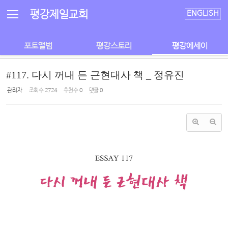
Sketchbook5, 스케치북5
Sketchbook5, 스케치북5
평강제일교회
ENGLISH
포토앨범
평강스토리
평강에세이
#117. 다시 꺼내 든 근현대사 책 _ 정유진
관리자
조회 수
2724
추천 수
0
댓글
0