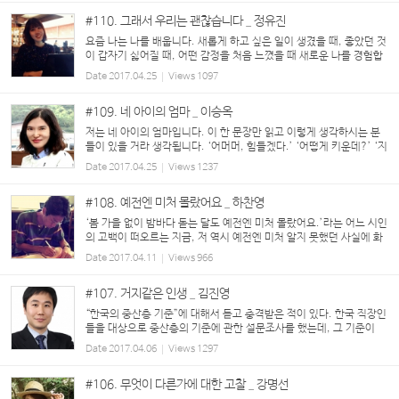
#110. 그래서 우리는 괜찮습니다 _ 정유진
요즘 나는 나를 배웁니다. 새롭게 하고 싶은 일이 생겼을 때, 좋았던 것
이 갑자기 싫어질 때, 어떤 감정을 처음 느꼈을 때 새로운 나를 경험합
니다. 물론 오랜 시간 반복되는 생활습관과 행동, 생각의 패턴들도 내
Date
2017.04.25
Views
1097
가 누군지 설명합니다. 나 자신...
#109. 네 아이의 엄마 _ 이승옥
저는 네 아이의 엄마입니다. 이 한 문장만 읽고 이렇게 생각하시는 분
들이 있을 거라 생각됩니다. ‘어머머, 힘들겠다.’ ‘어떻게 키운데?’ ‘지
금은 힘들어도 크고 나면 좋아.’ 그리고 위에 딸이 셋이고 막내가 아들
Date
2017.04.25
Views
1237
이다 보니, 또 이렇게...
#108. 예전엔 미처 몰랐어요 _ 하찬영
‘봄 가을 없이 밤바다 돋는 달도 예전엔 미처 몰랐어요.’라는 어느 시인
의 고백이 떠오르는 지금, 저 역시 예전엔 미처 알지 못했던 사실에 화
들짝 놀란 가슴을 쓸어내리며 마감 기한을 훌쩍 넘긴 지금 급하게 자판
Date
2017.04.11
Views
966
을 두드리고 있는 중입니다. ...
#107. 거지같은 인생 _ 김진영
“한국의 중산층 기준”에 대해서 듣고 충격받은 적이 있다. 한국 직장인
들을 대상으로 중산층의 기준에 관한 설문조사를 했는데, 그 기준이
“① 부채 없는 아파트 30평 이상 소유, ② 월 급여 500만 원 이상, ③
Date
2017.04.06
Views
1297
자동차는 2,000cc급 이상 중형...
#106. 무엇이 다른가에 대한 고찰 _ 강명선