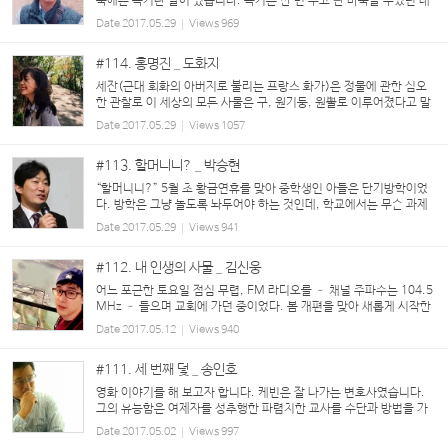
둑에는 복기란 말이 있습니다. 복기는 한 번 두고 난 바둑을 두었던 대
로 다시 처음부터 놓아보는 것을 의미합니다. 바둑에는 이런 말이 있습
Date
2017.05.29
Views
969
니다. ‘승리한 대국의 복기는 이기...
#114. 홍명진 _ 도화지
세잔(근대 회화의 아버지로 불리는 프랑스 화가)은 정물에 관한 심오
한 관찰로 이 세상의 모든 사물은 구, 원기둥, 원뿔로 이루어졌다고 말
하여 후대의 많은 화가들에게 존경을 받았고, 칸딘스키(추상미술의 아
Date
2017.05.29
Views
1057
버지로 불리는 러시아 화...
#113. 할머니니? _ 박승현
“할머니니?” 5월 초 황금연휴를 맞아 중학생인 아들은 단기방학이었
다. 방학은 그냥 놀도록 놔두어야 하는 것인데, 학교에서는 무슨 과제
를 주는지(교장선생님은 학생들이 노는 꼴을 못 보는 듯). 그리고 아직
Date
2017.05.29
Views
941
까지 일부 과제는 부모의 몫이다. ...
#112. 내 인생의 사물 _ 김신웅
어느 포근한 토요일 점심 무렵, FM 라디오를 – 채널 주파수는 104.5
MHz – 들으며 교회에 가던 중이었다. 봄 개편을 맞아 새롭게 시작한
프로그램, 개그우먼 박지선 씨가 진행하는 ‘사물의 재발견’이 흘러나
Date
2017.05.12
Views
940
왔다. 이 날 코너에서는 여러 청취...
#111. 세 번째 덫 _ 송인호
영화 이야기를 해 보고자 합니다. 케빈은 잘 나가는 변호사였습니다.
그의 유능함은 여제자를 성추행한 파렴치한 교사를 수단과 방법을 가
리지 않고 무죄 방면토록 만드는 등, 소송전에서 그 진가를 발휘하고
Date
2017.05.02
Views
997
있었습니다. 그런데 어느 날 ...