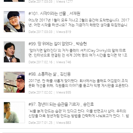
Date
2017.03.03
Views
1277
라 머리카락 쥐어뜯으며 속으로 끙끙 앓다가 ...
#101. 시작이라는 선물 _ 서재원
어느덧 2017년 1월이 모두 지나고 2월의 중간에 도착했습니다. 2017
년, 어떤 시작을 하셨나요? 저는 지금까지 해왔던 생각을 뒤집었습니
다. 어느덧 20대가 되어 처음 보낸 지난 2016년, 그 모든 아쉬움을 뒤
Date
2017.03.03
Views
819
로하고 새로운 도전을 하려 합니다. 돌아보니 2016...
#99. 땅 위에는 길이 없었다 _ 박승현
‘많아지면 달라진다’의 저자 클레이 셔키(Clay Shirky)의 말에 따르
면, 인터넷으로 연결된 전 세계 20억 명의 여가 시간을 합치면 약 1조
시간에 달한다고 한다. 예전에는 이 시간의 대부분을 TV를 시청하는데
Date
2017.02.16
Views
746
낭비하였지만, 인터넷과 S...
#98. 소통하는 삶 _ 김신웅
2017년, 한 해를 새롭게 맞이했다. 회사에서는 올해도 어김없이 조직
문화 개선을 위해, 직원들의 이야기를 듣고자 익명 게시판을 오픈했다.
한두 사람 용기 내서 말을 꺼내 놓더니, 이제는 제법 탄력이 붙어 거침
Date
2017.02.02
Views
935
이 없다. 내용을 읽어보니, 올해는...
#97. 청년이 되는 습관을 기르자 _ 송인호
'뇌를 늙게 만드는 습관’이 있다고 한다. 이를 반면교사 삼아, 우리의
신앙을 더욱 청년처럼 만드는 방법을 간략하게 나눠보고자 한다. 1. 밤
9시 이후 식사하는 습관 – 잠잠히 기도하며 내일을 준비하자. 2. 험담
Date
2017.01.25
Views
883
하는 것 - 욕설이나 ...