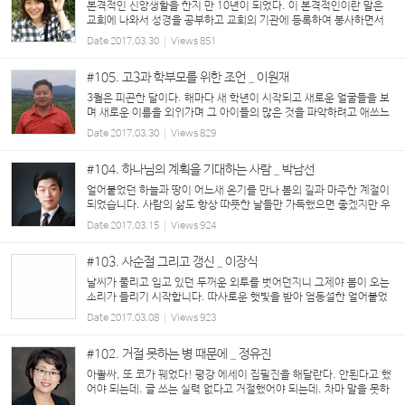
본격적인 신앙생활을 한지 만 10년이 되었다. 이 본격적인이란 말은
교회에 나와서 성경을 공부하고 교회의 기관에 등록하여 봉사하면서
정기적인 주일성수와 십일조를 드린 신앙생활의 기간이며...
Date
2017.03.30
Views
851
#105. 고3과 학부모를 위한 조언 _ 이원재
3월은 피곤한 달이다. 해마다 새 학년이 시작되고 새로운 얼굴들을 보
며 새로운 이름을 외워가며 그 아이들의 많은 것을 파악하려고 애쓰느
라 시간에 쫓긴다. 보름이 지나도록 이름이 낯선 아이들, 그 티라도 내
Date
2017.03.30
Views
829
면 마음에 상처 입을까봐 수시로 사진을 ...
#104. 하나님의 계획을 기대하는 사람 _ 박남선
얼어붙었던 하늘과 땅이 어느새 온기를 만나 봄의 길과 마주한 계절이
되었습니다. 사람의 삶도 항상 따뜻한 날들만 가득했으면 좋겠지만 우
리는 하루에도 혹한의 겨울을, 서늘한 가을을 또 뜨거운 여름과 온화한
Date
2017.03.15
Views
924
봄을 느끼곤 합니다. 통상 우리...
#103. 사순절 그리고 갱신 _ 이장식
날씨가 풀리고 입고 있던 두꺼운 외투를 벗어던지니 그제야 봄이 오는
소리가 들리기 시작합니다. 따사로운 햇빛을 받아 엄동설한 얼어붙었
던 대지는 녹고 마음도 녹아내리는 것 같이 열린 마음을 갖게 됩니다.
Date
2017.03.08
Views
923
모든 만물이 눈을 뜨고 기...
#102. 거절 못하는 병 때문에 _ 정유진
아뿔싸, 또 코가 꿰었다! 평강 에세이 집필진을 해달란다. 안된다고 했
어야 되는데. 글 쓰는 실력 없다고 거절했어야 되는데. 차마 말을 못하
고 그냥 수락해버렸다. 매번 원고 마감일에 임박해서 안 되는 글 쓰느