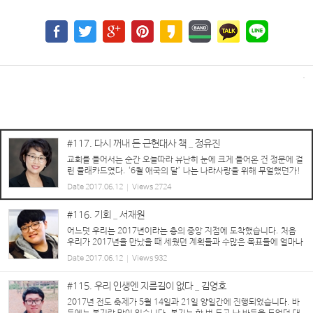
#117. 다시 꺼내 든 근현대사 책 _ 정유진
교회를 들어서는 순간 오늘따라 유난히 눈에 크게 들어온 건 정문에 걸
린 플래카드였다. ‘6월 애국의 달’ 나는 나라사랑을 위해 무얼했던가!
한동안 시끄러운 나라일에 흥분하며 비판하다가, 요즘엔 아예 한발 물
Date
2017.06.12
Views
2724
러서서 강건너 불구경하듯 무심한 상태다...
#116. 기회 _ 서재원
어느덧 우리는 2017년이라는 층의 중앙 지점에 도착했습니다. 처음
우리가 2017년을 만났을 때 세웠던 계획들과 수많은 목표들에 얼마나
다가가고 있으신가요? 아직도 계획만, 혹은 포기한 것들이 있지는 않
Date
2017.06.12
Views
932
습니까? 우리는 수많은 계획...
#115. 우리 인생엔 지름길이 없다 _ 김영호
2017년 전도 축제가 5월 14일과 21일 양일간에 진행되었습니다. 바