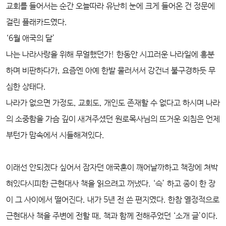
교회를 들어서는 순간 오늘따라 유난히 눈에 크게 들어온 건 정문에
걸린 플래카드였다.
‘6월 애국의 달’
나는 나라사랑을 위해 무얼했던가! 한동안 시끄러운 나라일에 흥분
하며 비판하다가, 요즘엔 아예 한발 물러서서 강건너 불구경하듯 무
심한 상태다.
나라가 없으면 가정도, 교회도, 개인도 존재할 수 없다고 하시며 나라
의 소중함을 가슴 깊이 새겨주셨던 원로목사님의 뜨거운 외침은 언제
부턴가 맘속에서 시들해져있다.
이래선 안되겠다 싶어서 잠자던 애국혼이 깨어날까하고 책장에 쳐박
혀있다시피한 근현대사 책을 읽으려고 꺼냈다. ‘슥’ 하고 종이 한 장
이 그 사이에서 떨어진다. 내가 5년 전 쓴 편지였다. 한참 열정적으로
근현대사 책을 주변에 전할 때, 책과 함께 전해주었던 ‘소개 글’이다.