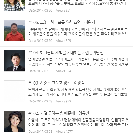
교회에 나와서 성경을 공부하고 교회의 기관에 등록하여 봉사하면서
정기적인 주일성수와 십일조를 드린 신앙생활의 기간이며...
Date
2017.03.30
Views
851
#105. 고3과 학부모를 위한 조언 _ 이원재
3월은 피곤한 달이다. 해마다 새 학년이 시작되고 새로운 얼굴들을 보
며 새로운 이름을 외워가며 그 아이들의 많은 것을 파악하려고 애쓰느
라 시간에 쫓긴다. 보름이 지나도록 이름이 낯선 아이들, 그 티라도 내
Date
2017.03.30
Views
829
면 마음에 상처 입을까봐 수시로 사진을 ...
#104. 하나님의 계획을 기대하는 사람 _ 박남선
얼어붙었던 하늘과 땅이 어느새 온기를 만나 봄의 길과 마주한 계절이
되었습니다. 사람의 삶도 항상 따뜻한 날들만 가득했으면 좋겠지만 우
리는 하루에도 혹한의 겨울을, 서늘한 가을을 또 뜨거운 여름과 온화한
Date
2017.03.15
Views
924
봄을 느끼곤 합니다. 통상 우리...
#103. 사순절 그리고 갱신 _ 이장식
날씨가 풀리고 입고 있던 두꺼운 외투를 벗어던지니 그제야 봄이 오는
소리가 들리기 시작합니다. 따사로운 햇빛을 받아 엄동설한 얼어붙었
던 대지는 녹고 마음도 녹아내리는 것 같이 열린 마음을 갖게 됩니다.
Date
2017.03.08
Views
923
모든 만물이 눈을 뜨고 기...
#102. 거절 못하는 병 때문에 _ 정유진
아뿔싸, 또 코가 꿰었다! 평강 에세이 집필진을 해달란다. 안된다고 했
어야 되는데. 글 쓰는 실력 없다고 거절했어야 되는데. 차마 말을 못하
고 그냥 수락해버렸다. 매번 원고 마감일에 임박해서 안 되는 글 쓰느
Date
2017.03.03
Views
1277