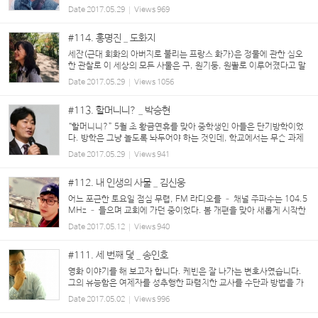
로 다시 처음부터 놓아보는 것을 의미합니다. 바둑에는 이런 말이 있습
Date
2017.05.29
Views
969
니다. ‘승리한 대국의 복기는 이기...
#114. 홍명진 _ 도화지
세잔(근대 회화의 아버지로 불리는 프랑스 화가)은 정물에 관한 심오
한 관찰로 이 세상의 모든 사물은 구, 원기둥, 원뿔로 이루어졌다고 말
하여 후대의 많은 화가들에게 존경을 받았고, 칸딘스키(추상미술의 아
Date
2017.05.29
Views
1056
버지로 불리는 러시아 화...
#113. 할머니니? _ 박승현
“할머니니?” 5월 초 황금연휴를 맞아 중학생인 아들은 단기방학이었
다. 방학은 그냥 놀도록 놔두어야 하는 것인데, 학교에서는 무슨 과제
를 주는지(교장선생님은 학생들이 노는 꼴을 못 보는 듯). 그리고 아직
Date
2017.05.29
Views
941
까지 일부 과제는 부모의 몫이다. ...
#112. 내 인생의 사물 _ 김신웅
어느 포근한 토요일 점심 무렵, FM 라디오를 – 채널 주파수는 104.5
MHz – 들으며 교회에 가던 중이었다. 봄 개편을 맞아 새롭게 시작한
프로그램, 개그우먼 박지선 씨가 진행하는 ‘사물의 재발견’이 흘러나
Date
2017.05.12
Views
940
왔다. 이 날 코너에서는 여러 청취...
#111. 세 번째 덫 _ 송인호
영화 이야기를 해 보고자 합니다. 케빈은 잘 나가는 변호사였습니다.
그의 유능함은 여제자를 성추행한 파렴치한 교사를 수단과 방법을 가
리지 않고 무죄 방면토록 만드는 등, 소송전에서 그 진가를 발휘하고
Date
2017.05.02
Views
996
있었습니다. 그런데 어느 날 ...