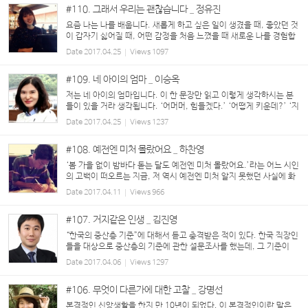
#110. 그래서 우리는 괜찮습니다 _ 정유진
요즘 나는 나를 배웁니다. 새롭게 하고 싶은 일이 생겼을 때, 좋았던 것
이 갑자기 싫어질 때, 어떤 감정을 처음 느꼈을 때 새로운 나를 경험합
니다. 물론 오랜 시간 반복되는 생활습관과 행동, 생각의 패턴들도 내
Date
2017.04.25
Views
1097
가 누군지 설명합니다. 나 자신...
#109. 네 아이의 엄마 _ 이승옥
저는 네 아이의 엄마입니다. 이 한 문장만 읽고 이렇게 생각하시는 분
들이 있을 거라 생각됩니다. ‘어머머, 힘들겠다.’ ‘어떻게 키운데?’ ‘지
금은 힘들어도 크고 나면 좋아.’ 그리고 위에 딸이 셋이고 막내가 아들
Date
2017.04.25
Views
1237
이다 보니, 또 이렇게...
#108. 예전엔 미처 몰랐어요 _ 하찬영
‘봄 가을 없이 밤바다 돋는 달도 예전엔 미처 몰랐어요.’라는 어느 시인
의 고백이 떠오르는 지금, 저 역시 예전엔 미처 알지 못했던 사실에 화
들짝 놀란 가슴을 쓸어내리며 마감 기한을 훌쩍 넘긴 지금 급하게 자판
Date
2017.04.11
Views
966
을 두드리고 있는 중입니다. ...
#107. 거지같은 인생 _ 김진영
“한국의 중산층 기준”에 대해서 듣고 충격받은 적이 있다. 한국 직장인
들을 대상으로 중산층의 기준에 관한 설문조사를 했는데, 그 기준이
“① 부채 없는 아파트 30평 이상 소유, ② 월 급여 500만 원 이상, ③
Date
2017.04.06
Views
1297
자동차는 2,000cc급 이상 중형...
#106. 무엇이 다른가에 대한 고찰 _ 강명선
본격적인 신앙생활을 한지 만 10년이 되었다. 이 본격적인이란 말은