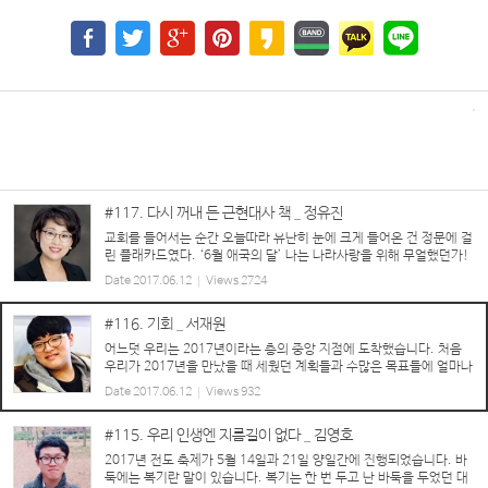
#117. 다시 꺼내 든 근현대사 책 _ 정유진
교회를 들어서는 순간 오늘따라 유난히 눈에 크게 들어온 건 정문에 걸
린 플래카드였다. ‘6월 애국의 달’ 나는 나라사랑을 위해 무얼했던가!
한동안 시끄러운 나라일에 흥분하며 비판하다가, 요즘엔 아예 한발 물
Date
2017.06.12
Views
2724
러서서 강건너 불구경하듯 무심한 상태다...
#116. 기회 _ 서재원
어느덧 우리는 2017년이라는 층의 중앙 지점에 도착했습니다. 처음
우리가 2017년을 만났을 때 세웠던 계획들과 수많은 목표들에 얼마나
다가가고 있으신가요? 아직도 계획만, 혹은 포기한 것들이 있지는 않
Date
2017.06.12
Views
932
습니까? 우리는 수많은 계획...
#115. 우리 인생엔 지름길이 없다 _ 김영호
2017년 전도 축제가 5월 14일과 21일 양일간에 진행되었습니다. 바
둑에는 복기란 말이 있습니다. 복기는 한 번 두고 난 바둑을 두었던 대