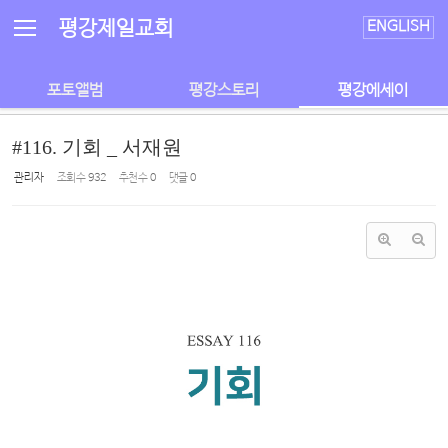
Sketchbook5, 스케치북5
Sketchbook5, 스케치북5
평강제일교회
ENGLISH
포토앨범
평강스토리
평강에세이
#116. 기회 _ 서재원
관리자
조회 수
932
추천 수
0
댓글
0