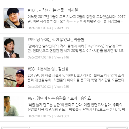
라 머리카락 쥐어뜯으며 속으로 끙끙 앓다가 ...
#101. 시작이라는 선물 _ 서재원
어느덧 2017년 1월이 모두 지나고 2월의 중간에 도착했습니다. 2017
년, 어떤 시작을 하셨나요? 저는 지금까지 해왔던 생각을 뒤집었습니
다. 어느덧 20대가 되어 처음 보낸 지난 2016년, 그 모든 아쉬움을 뒤
Date
2017.03.03
Views
819
로하고 새로운 도전을 하려 합니다. 돌아보니 2016...
#99. 땅 위에는 길이 없었다 _ 박승현
‘많아지면 달라진다’의 저자 클레이 셔키(Clay Shirky)의 말에 따르
면, 인터넷으로 연결된 전 세계 20억 명의 여가 시간을 합치면 약 1조
시간에 달한다고 한다. 예전에는 이 시간의 대부분을 TV를 시청하는데
Date
2017.02.16
Views
746
낭비하였지만, 인터넷과 S...
#98. 소통하는 삶 _ 김신웅
2017년, 한 해를 새롭게 맞이했다. 회사에서는 올해도 어김없이 조직
문화 개선을 위해, 직원들의 이야기를 듣고자 익명 게시판을 오픈했다.
한두 사람 용기 내서 말을 꺼내 놓더니, 이제는 제법 탄력이 붙어 거침
Date
2017.02.02
Views
935
이 없다. 내용을 읽어보니, 올해는...
#97. 청년이 되는 습관을 기르자 _ 송인호
'뇌를 늙게 만드는 습관’이 있다고 한다. 이를 반면교사 삼아, 우리의
신앙을 더욱 청년처럼 만드는 방법을 간략하게 나눠보고자 한다. 1. 밤
9시 이후 식사하는 습관 – 잠잠히 기도하며 내일을 준비하자. 2. 험담
Date
2017.01.25
Views
883
하는 것 - 욕설이나 ...