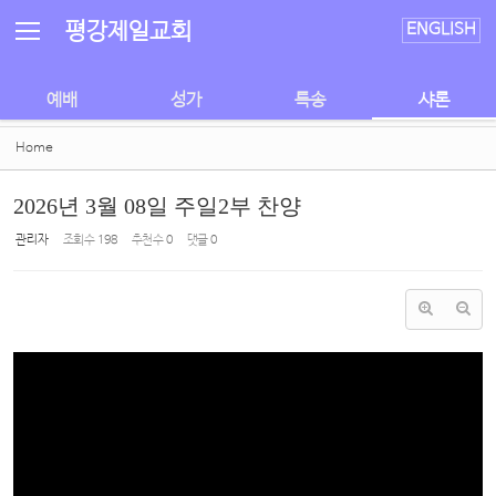
Sketchbook5, 스케치북5
Sketchbook5, 스케치북5
평강제일교회
ENGLISH
예배
성가
특송
샤론
Home
2026년 3월 08일 주일2부 찬양
관리자
조회 수
198
추천 수
0
댓글
0