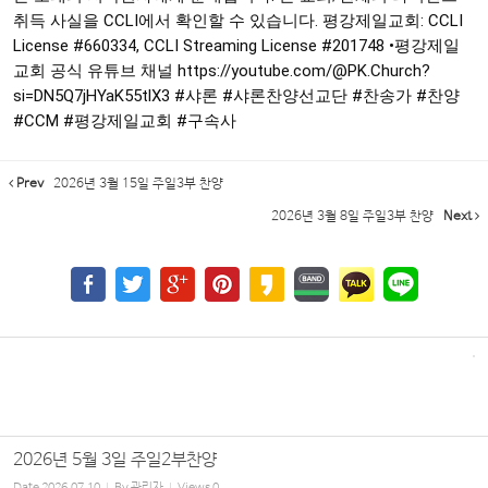
취득 사실을 CCLI에서 확인할 수 있습니다. 평강제일교회: CCLI
License
#660334
, CCLI Streaming License
#201748
•평강제일
교회 공식 유튜브 채널
https://youtube.com/@PK.Church?
si=DN5Q7jHYaK55tlX3
#샤론
#샤론찬양선교단
#찬송가
#찬양
#CCM
#평강제일교회
#구속사
Prev
2026년 3월 15일 주일3부 찬양
2026년 3월 8일 주일3부 찬양
Next
2026년 5월 3일 주일2부찬양
Date
2026.07.10
By
관리자
Views
0