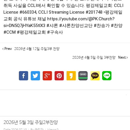
취득 사실을 CCLI에서 확인할 수 있습니다. 평강제일교회: CCLI
License
#660334
, CCLI Streaming License
#201748
•평강제일
교회 공식 유튜브 채널
https://youtube.com/@PK.Church?
si=DN5Q7jHYaK55tlX3
#샤론
#샤론찬양선교단
#찬송가
#찬양
#CCM
#평강제일교회
#구속사
Prev
2026년 4월 12일 주일3부 찬양
2026년 4월 5일 주일 3부찬양
Next
2026년 5월 3일 주일2부찬양
Date
2026.07.10
By
관리자
Views
0