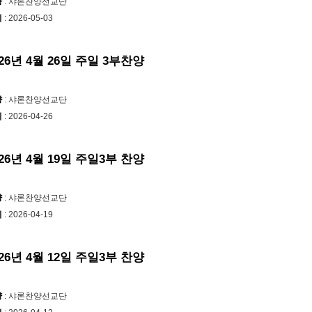
양
: 샤론찬양선교단
시
: 2026-05-03
교회/단체의 라이선스 취득 사실을 
LI에서 확인할 수 있습니다.

일교회: CCLI License 
#660334
, 
026년 4월 26일 주일 3부찬양
I Streaming License 
#201748
양
: 샤론찬양선교단
시
: 2026-04-26
ps://youtube.com/@PK.Church?
DN5Q7jHYaK55tlX3
026년 4월 19일 주일3부 찬양
론
#샤론찬양선교단
#찬송가
#찬양
CM
#평강제일교회
#구속사
양
: 샤론찬양선교단
시
: 2026-04-19
026년 4월 12일 주일3부 찬양
양
: 샤론찬양선교단