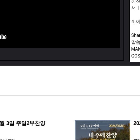
3.
서
4.
Shar
말씀
MAK
GOS
평강
라이
였습
평강
스 
영리
이용
 5월 3일 주일2부찬양
2
우,
가 
수익