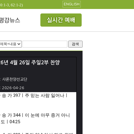
ENGLISH
3, 62:1-2)
검색
26년 4월 26일 주일2부 찬양
: 샤론찬양선교단
: 2026-04-26
 찬 송 가 397ㅣ주 믿는 사람 일어나ㅣ
 찬 송 가 344ㅣ이 눈에 아무 증거 아니 
어도ㅣ
04:25