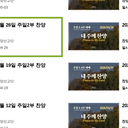
찬양선교단
찬
05-03
일
본 
CC
평강제
4월 26일 주일2부 찬양
2
CCL
찬양선교단
찬
04-26
일
htt
si=
4월 19일 주일2부 찬양
2
#샤
#C
찬양선교단
찬
04-19
일
4월 12일 주일2부 찬양
2
찬양선교단
찬