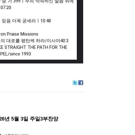
 찬 송 가 399ㅣ주의 약속하신 말씀 위에
ㅣ
07:20
 이 믿음 더욱 굳세라ㅣ
10:48
on Praise Missions

의 대로를 평탄케 하라/이사야40:3

E STRAIGHT THE PATH FOR THE 
PEL/since 1993

제일교회는 CCLI로부터 교회 저작권 
선스와 스트리밍 라이선스를 취득하
니다.

Tw
Fa
itte
ce
제일교회는 CCLI 교회 저작권 라이선
r
bo
및 스트리밍 라이선스 규정에 따라 비
ok
 예배 목적으로

합니다. 본 영상에 광고가 재생될 경
026년 5월 3일 주일3부찬양
 평강제일교회가 아닌 노래의 저작권자
결정한 것으로

은 노래의 저작권자에게 분배됩니다.
