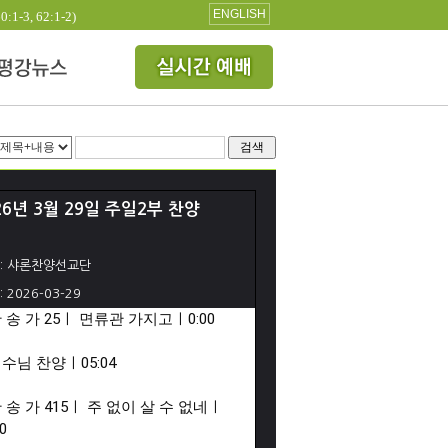
ENGLISH
3, 62:1-2)
검색
26년 3월 29일 주일2부 찬양
: 샤론찬양선교단
: 2026-03-29
 찬 송 가 25ㅣ 면류관 가지고ㅣ
0:00
 예수님 찬양ㅣ
05:04
 찬 송 가 415ㅣ 주 없이 살 수 없네ㅣ
0