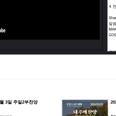
4.
Shar
말씀
MAK
GOS
평강
라이
였습
평강
스 
영리
이용
우,
가 
 5월 3일 주일2부찬양
2
수익
본 