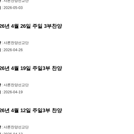
양
: 샤론찬양선교단
LI에서 확인할 수 있습니다.

시
: 2026-05-03
일교회: CCLI License 
#660334
, 
I Streaming License 
#201748
026년 4월 26일 주일 3부찬양
양
: 샤론찬양선교단
ps://youtube.com/@PK.Church?
시
: 2026-04-26
DN5Q7jHYaK55tlX3
론
#샤론찬양선교단
#찬송가
#찬양
026년 4월 19일 주일3부 찬양
CM
#평강제일교회
#구속사
양
: 샤론찬양선교단
시
: 2026-04-19
026년 4월 12일 주일3부 찬양
양
: 샤론찬양선교단