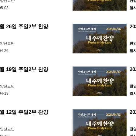
찬양선교단
찬
CC
05-03
일
평강제
CCL
4월 26일 주일2부 찬양
2
찬양선교단
찬
htt
04-26
일
si=
#샤
4월 19일 주일2부 찬양
2
#C
찬양선교단
찬
04-19
일
4월 12일 주일2부 찬양
2
찬양선교단
찬