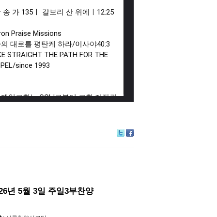
 찬 송 가 135ㅣ 갈보리 산 위에ㅣ
12:25
on Praise Missions

의 대로를 평탄케 하라/이사야40:3

E STRAIGHT THE PATH FOR THE 
PEL/since 1993

제일교회는 CCLI로부터 교회 저작권 
선스와 스트리밍 라이선스를 취득하
니다.

제일교회는 CCLI 교회 저작권 라이선
및 스트리밍 라이선스 규정에 따라 비
Tw
Fa
itte
ce
 예배 목적으로

r
bo
합니다. 본 영상에 광고가 재생될 경
ok
 평강제일교회가 아닌 노래의 저작권자
결정한 것으로

026년 5월 3일 주일3부찬양
은 노래의 저작권자에게 분배됩니다.

교회/단체의 라이선스 취득 사실을 