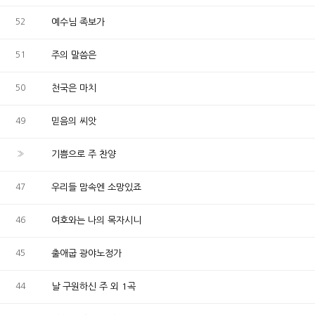
52
예수님 족보가
51
주의 말씀은
50
천국은 마치
49
믿음의 씨앗
»
기쁨으로 주 찬양
47
우리들 맘속엔 소망있죠
46
여호와는 나의 목자시니
45
출애굽 광야노정가
44
날 구원하신 주 외 1곡