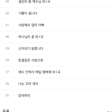
43
겸손의 왕 예수님 외1곡
42
기쁨이 됩니다
41
사랑해요 엄마 아빠
40
하나님의 꿈 외1곡
39
신자되기 원합니다
38
한결같은 사랑으로
37
예수 안에서 매일 행복해 외1곡
36
나는 꼬마 제자
35
담대하리
목록