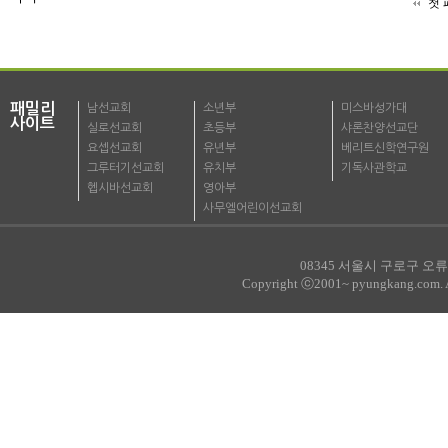
첫 
패밀리
남선교회
소년부
미스바성가대
사이트
실로선교회
초등부
샤론찬양선교단
요셉선교회
유년부
베리트신학연구원
그루터기선교회
유치부
기독사관학교
헵시바선교회
영아부
사무엘어린이선교회
08345 서울시 구로구 오류로
Copyright ⓒ2001~ pyungkang.com. All