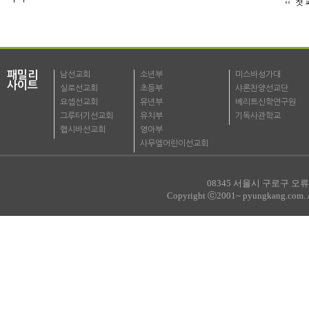
첫 
패밀리
남선교회
소년부
미스바성가대
사이트
실로선교회
초등부
샤론찬양선교단
요셉선교회
유년부
베리트신학연구원
그루터기선교회
유치부
기독사관학교
헵시바선교회
영아부
사무엘어린이선교회
08345 서울시 구로구 오류로
Copyright ⓒ2001~ pyungkang.com. All