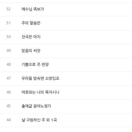
52
예수님 족보가
51
주의 말씀은
50
천국은 마치
49
믿음의 씨앗
48
기쁨으로 주 찬양
47
우리들 맘속엔 소망있죠
46
여호와는 나의 목자시니
45
출애굽 광야노정가
44
날 구원하신 주 외 1곡