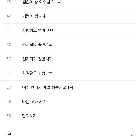
43
겸손의 왕 예수님 외1곡
42
기쁨이 됩니다
41
사랑해요 엄마 아빠
40
하나님의 꿈 외1곡
39
신자되기 원합니다
38
한결같은 사랑으로
37
예수 안에서 매일 행복해 외1곡
36
나는 꼬마 제자
35
담대하리
목록