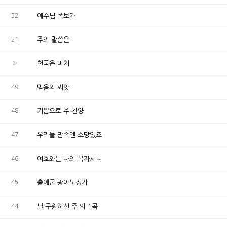
52
예수님 족보가
51
주의 말씀은
»
천국은 마치
49
믿음의 씨앗
48
기쁨으로 주 찬양
47
우리들 맘속엔 소망있죠
46
여호와는 나의 목자시니
45
출애굽 광야노정가
44
날 구원하신 주 외 1곡