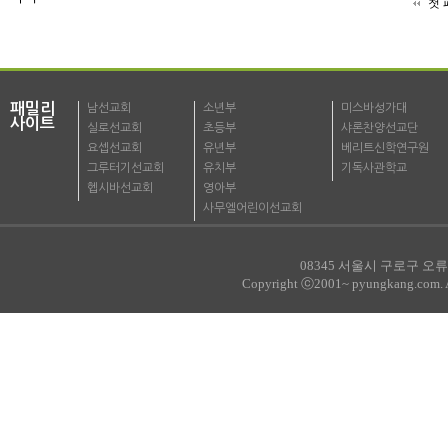
첫 
패밀리
남선교회
소년부
미스바성가대
사이트
실로선교회
초등부
샤론찬양선교단
요셉선교회
유년부
베리트신학연구원
그루터기선교회
유치부
기독사관학교
헵시바선교회
영아부
사무엘어린이선교회
08345 서울시 구로구 오류로
Copyright ⓒ2001~ pyungkang.com. All