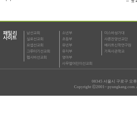
첫 
패밀리
남선교회
소년부
미스바성가대
사이트
실로선교회
초등부
샤론찬양선교단
요셉선교회
유년부
베리트신학연구원
그루터기선교회
유치부
기독사관학교
헵시바선교회
영아부
사무엘어린이선교회
08345 서울시 구로구 오류로
Copyright ⓒ2001~ pyungkang.com. All