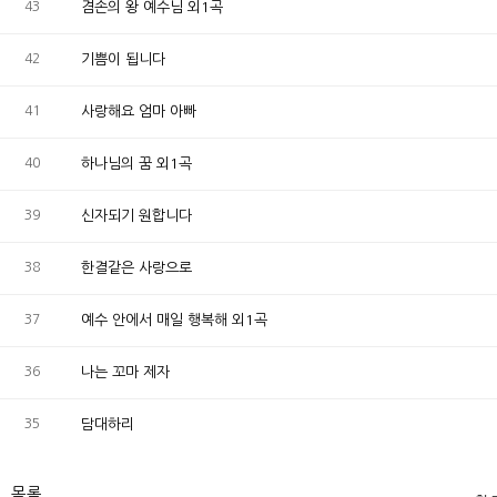
43
겸손의 왕 예수님 외1곡
42
기쁨이 됩니다
41
사랑해요 엄마 아빠
40
하나님의 꿈 외1곡
39
신자되기 원합니다
38
한결같은 사랑으로
37
예수 안에서 매일 행복해 외1곡
36
나는 꼬마 제자
35
담대하리
목록