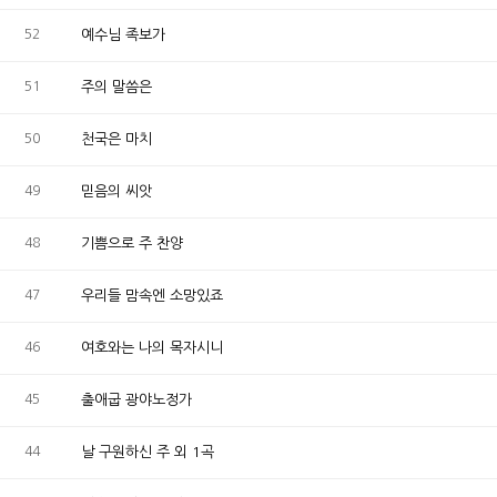
52
예수님 족보가
51
주의 말씀은
50
천국은 마치
49
믿음의 씨앗
48
기쁨으로 주 찬양
47
우리들 맘속엔 소망있죠
46
여호와는 나의 목자시니
45
출애굽 광야노정가
44
날 구원하신 주 외 1곡