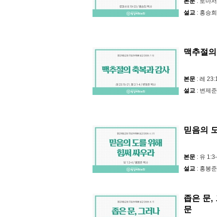
본문
: 로마서 
설교
: 홍승희
맥추절의
본문
: 레 23:
설교
: 변제준
믿음의 
본문
: 유 1:3
설교
: 홍봉준
좁은 문
문