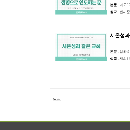
본문
: 마 7:1
설교
: 변제준
시온성과
본문
: 삼하 5
설교
: 채희선
목록