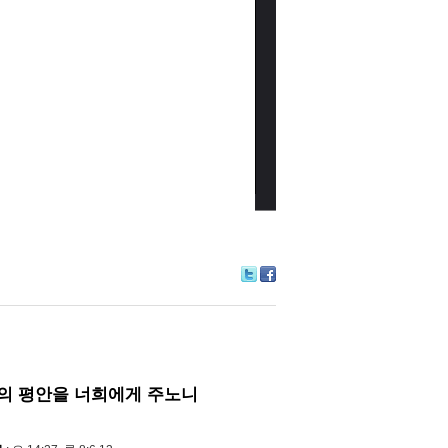
Tw
Fa
itte
ce
r
bo
ok
의 평안을 너희에게 주노니