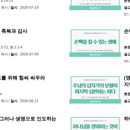
8:19-23
본
 목사 |
일시
: 2026-07-19
설
07-
 축복과 감사
손
15-21, 행 2:1-4
본
 목사 |
일시
: 2026-07-05
설
06-
도를 위해 힘써 싸우라
(
지
-4
본
 목사 |
일시
: 2026-06-21
설
, 그러나 생명으로 인도하는
하