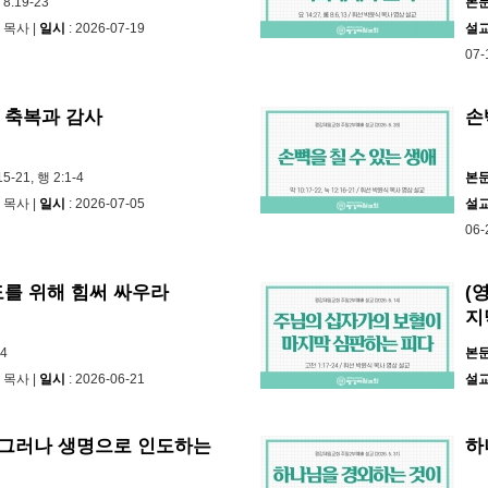
8:19-23
본
 목사 |
일시
: 2026-07-19
설
07-
 축복과 감사
손
15-21, 행 2:1-4
본
 목사 |
일시
: 2026-07-05
설
06-
도를 위해 힘써 싸우라
(
지
-4
본
 목사 |
일시
: 2026-06-21
설
, 그러나 생명으로 인도하는
하