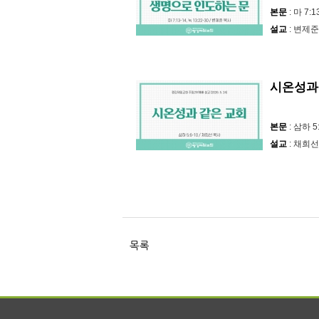
본문
: 마 7:1
설교
: 변제준
시온성과
본문
: 삼하 5
설교
: 채희선
목록