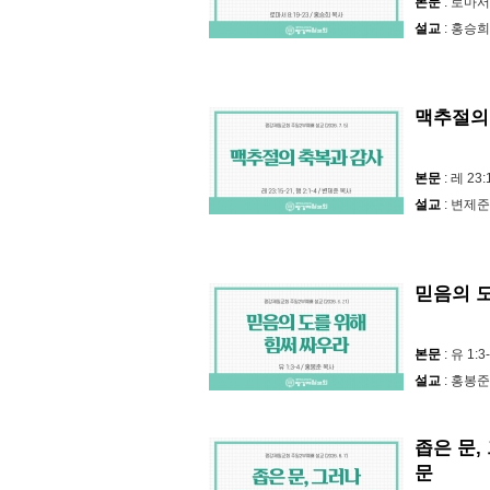
본문
: 로마서 
설교
: 홍승희
맥추절의
본문
: 레 23:
설교
: 변제준
믿음의 
본문
: 유 1:3
설교
: 홍봉준
좁은 문
문