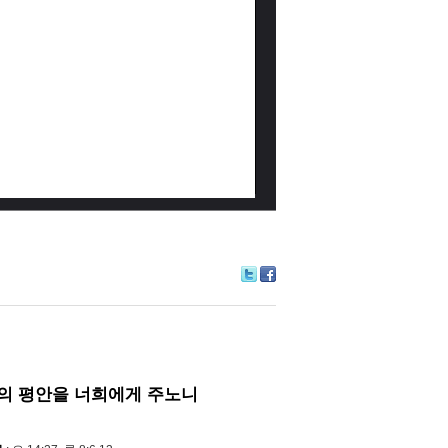
Tw
Fa
itte
ce
r
bo
ok
의 평안을 너희에게 주노니