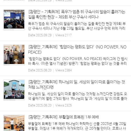
Date
2025.09.29
Views
2206
~5일, 미국 조지아주 애틀랜타에서는...
[참평안 - 기획취재] 폭우가 멈춘 뒤 구속사의 말씀이 흘러가는
길을 확인한 현장 - 제9회 부산 구속사 세미나
폭우가 멈춘 뒤 구속사의 말씀이 흘러가는 길을 확인한 현장 제9회 부
산 구속사 세미나 지난 6월 23일 월요일, 부산 사상구 언덕 위에 자리
한 붉은 벽돌의 은혜교회로 목회자들이 모여들었다. 장마가 시작되며
Date
2025.09.29
Views
2117
폭우가 예보됐지만, 세미나가 열린 ...
[참평안_기획취재] ‘힘없이는 평화도 없다’ (NO POWER, NO
PEACE)
‘힘없이는 평화도 없다’ (NO POWER, NO PEACE) 헤이그에 간 헵시
바 특사, <이준 열사 기념관> 방문기 ‘힘없는 평화는 없다’는 것을 우리
역사를 통해 가장 분명하게 보여 준 사례 가운데 하나로 1907년 네덜
Date
2025.08.20
Views
2384
란드 헤이그에서 열린 ‘제2차 만국평화...
[참평안_기획취재] 하나님의 일, 세상의 일이 따로 돌아가는 것
처럼 느껴진다면
하나님의 일, 세상의 일이 따로 돌아가는 것처럼 느껴진다면 강원도 오
색 골짜기에 열린 2개의 행사 ‘하나님의 일’과 ‘세상의 일’이 따로 돌아
가는 것처럼 느껴질 때가 많다. 세상사가 이해되지 않을 때, 하나님은
Date
2025.08.20
Views
2325
세상 일에는 선별적으로만 관여...
[참평안_기획취재] 부활절에 회복된 1부 예배
부활절에 회복된 1부 예배 하나님이 허락하신 선물 2025년 4월 20일
부활절, 마침내 1부 예배가 재개되었다. 근 20개월 만이다. 코로나 사