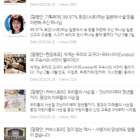
태로 일시 멈추었다가 회복되었으나 교회의 사정으로 다시 중단됐었
Date
2025.06.20
Views
1953
다. 주일 출근을 해야 해서, 지방으...
[참평안_기획취재] 99.97% 화장(火葬)하는 일본에서 쉴 땅을
마련해 주신 하나님
99.97% 화장(火葬)하는 일본에서 쉴 땅을 마련해 주신 하나님 일본
선교의 주춧돌, 스즈키 유미코 권사 하나님 품에 묻히다 지난 5월 2일,
일본 홋카이도 요이치에서 강태진 목사(도쿄 사이타마 은총 그리스도
Date
2025.06.20
Views
2096
교회)의 집례 하에 스즈키 유미코 권사의 ...
[참평안-현장르포] 세계는 우리의 교구다-유라시아(Eurasia)
에 구속사의 씨앗이 떨어지다!
세계는 우리의 교구다 유라시아(Eurasia)에 구속사의 씨앗이 떨어지
다! 지난 2월~3월 인도, 이집트, 튀르키예(앙카라, 이스탄불) 등에서
잇따라 <구속사 세미나>가 열렸다. 우선 튀르키예 구속사 세미나는 20
Date
2025.05.29
Views
1224
24년도 이스탄불(Istanbul)을 시작으로 서부...
[참평안-커버스토리] 우리들의 사순절 - 갓난아이부터 청년들
까지, 평강의 미래들의 사순절
우리들의 사순절 갓난아이부터 청년들까지, 평강의 미래들의 사순절
평강 어린이들의 사순절 평강 어린이들의 신앙 교육은 0세부터 시작됩
니다. 사무엘 교회학교는 어린이들의 성장 발달에 맞춘 세밀한 신앙 교
Date
2025.05.29
Views
1853
육을 위해 노력하고 있는데, 이번 사순...
[참평안_커버스토리] 정지 없는 역사 - 사명자의 양성에도 멈춤
이 없습니다