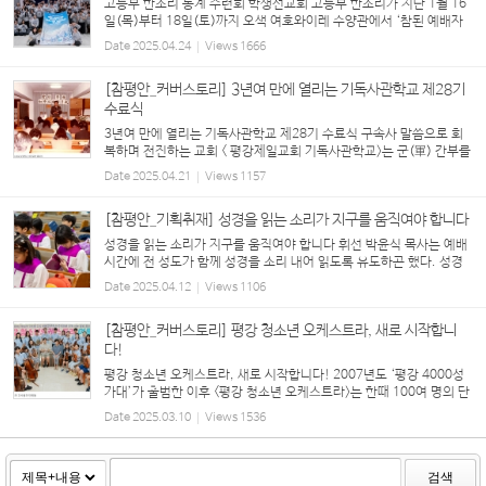
고등부 한소리 동계 수련회 학생선교회 고등부 한소리가 지난 1월 16
일(목)부터 18일(토)까지 오색 여호와이레 수양관에서 ‘참된 예배자
로 말씀을 지켜 구속사를 성취하는 한소리(롬 12:1, 계 3:10, 골 1:2
Date
2025.04.24
Views
1666
5)’라는 주제로 동계 수련회를 개최했다. 구속사 12...
[참평안_커버스토리] 3년여 만에 열리는 기독사관학교 제28기
수료식
3년여 만에 열리는 기독사관학교 제28기 수료식 구속사 말씀으로 회
복하며 전진하는 교회 < 평강제일교회 기독사관학교>는 군(軍) 간부를
배출하는 기관의 명칭 ‘사관학교’를 사용한 것에서 알 수 있듯, 성도들
Date
2025.04.21
Views
1157
을 ‘신령한 군사(딤후 2:3)’, 신앙...
[참평안_기획취재] 성경을 읽는 소리가 지구를 움직여야 합니다
성경을 읽는 소리가 지구를 움직여야 합니다 휘선 박윤식 목사는 예배
시간에 전 성도가 함께 성경을 소리 내어 읽도록 유도하곤 했다. 성경
구절을 함께 찾고 읽으면 그 소리가 지구를 움직인다고 말했다. 또한
Date
2025.04.12
Views
1106
예배 시간에 성경 구절과 말씀을 필기하...
[참평안_커버스토리] 평강 청소년 오케스트라, 새로 시작합니
다!
평강 청소년 오케스트라, 새로 시작합니다! 2007년도 ‘평강 4000성
가대’가 출범한 이후 <평강 청소년 오케스트라>는 한때 100여 명의 단
원이 훈련받던 찬양대이자, 미래의 <바울관현악단> 단원을 배출하는
Date
2025.03.10
Views
1536
‘사관학교’였다. ‘바이올린, 첼로, 비올라,...
검색