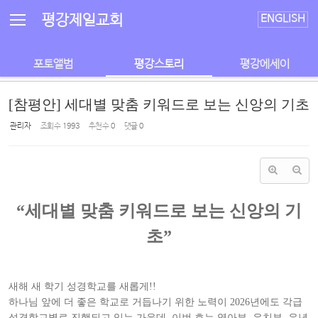
Sketchbook5, 스케치북5
Sketchbook5, 스케치북5
평강제일교회
ENGLISH
포토앨범
평강스토리
평강에세이
[참평안] 세대별 맞춤 키워드로 보는 신앙의 기초
관리자
조회 수
1993
추천 수
0
댓글
0
“세대별 맞춤 키워드로 보는 신앙의 기
초”
새해 새 학기 성경학교를 새롭게!!
하나님 앞에 더 좋은 학교로 거듭나기 위한 노력이 2026년에도 각급
성경학교별로 진행되고 있는 가운데, 이번 호는 영아부, 유치부, 유년