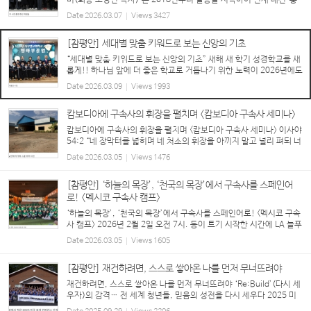
미(회장 조영진 목사)’는 2018년부터 활동을 시작하여 현재 대전·충
청권을 중심으로 다양한 교단과 교회 배경을 가진 80여 명의 목회자,
Date
2026.03.07
Views
3427
신학생, 평신도 리더, 성도들이 참여하...
[참평안] 세대별 맞춤 키워드로 보는 신앙의 기초
“세대별 맞춤 키워드로 보는 신앙의 기초” 새해 새 학기 성경학교를 새
롭게!! 하나님 앞에 더 좋은 학교로 거듭나기 위한 노력이 2026년에도
각급 성경학교별로 진행되고 있는 가운데, 이번 호는 영아부, 유치부,
Date
2026.03.09
Views
1993
유년부의 운영 방향과 비전을 소개한다. ...
캄보디아에 구속사의 휘장을 펼치며 <캄보디아 구속사 세미나>
캄보디아에 구속사의 휘장을 펼치며 <캄보디아 구속사 세미나> 이사야
54:2 “네 장막터를 넓히며 네 처소의 휘장을 아끼지 말고 널리 펴되 너
의 줄을 길게 하며 너의 말뚝을 견고히 할지어다” “거기 가도 괜찮아
Date
2026.03.05
Views
1476
요?” “너무 위험한 거 아니에요?” “무사...
[참평안] ‘하늘의 목장’, ‘천국의 목장’에서 구속사를 스페인어
로! <멕시코 구속사 캠프>
‘하늘의 목장’, ‘천국의 목장’에서 구속사를 스페인어로! <멕시코 구속
사 캠프> 2026년 2월 2일 오전 7시. 동이 트기 시작한 시간에 LA 늘푸
른동산 교회에서는 멕시코 구속사 캠프의 강사들과 봉사자들이 쏟아질
Date
2026.03.05
Views
1605
듯한 짐을 교회 밴에 싣고 출발...
[참평안] 재건하려면, 스스로 쌓아온 나를 먼저 무너뜨려야
재건하려면, 스스로 쌓아온 나를 먼저 무너뜨려야 ‘Re:Build’(다시 세
우자)의 감격… 전 세계 청년들, 믿음의 성전을 다시 세우다 2025 미
국 호라 컨퍼런스, 애틀랜타에서 뜨거운 은혜로 마무리 2025년 7월 2