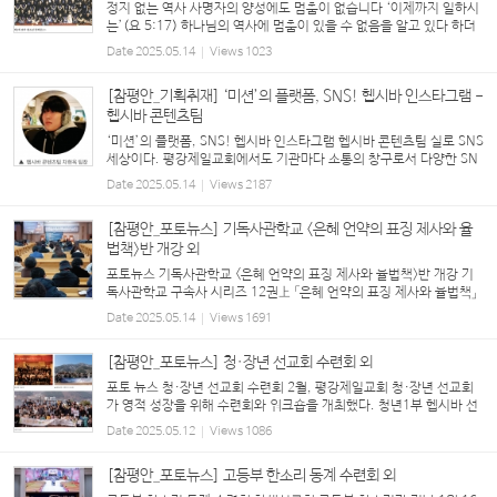
정지 없는 역사 사명자의 양성에도 멈춤이 없습니다 ‘이제까지 일하시
는’(요 5:17) 하나님의 역사에 멈춤이 있을 수 없음을 알고 있다 하더
라도 참으로 ‘정지 없는’ 그 역사를 확인하게 될 때마다 경이로움을 느
Date
2025.05.14
Views
1023
끼지 않을 수 없다. 교회 안팎의 많은 어려...
[참평안_기획취재] ‘미션’의 플랫폼, SNS! 헵시바 인스타그램 -
헵시바 콘텐츠팀
‘미션’의 플랫폼, SNS! 헵시바 인스타그램 헵시바 콘텐츠팀 실로 SNS
세상이다. 평강제일교회에서도 기관마다 소통의 창구로서 다양한 SN
S를 활용하고 있는 중이다. 최근 SNS 플랫폼에 대대적인 변화를 시도
Date
2025.05.14
Views
2187
하고 있는 청년1부 헵시바 선교회를 찾아봤다...
[참평안_포토뉴스] 기독사관학교 <은혜 언약의 표징 제사와 율
법책>반 개강 외
포토뉴스 기독사관학교 <은혜 언약의 표징 제사와 율법책>반 개강 기
독사관학교 구속사 시리즈 12권上 「은혜 언약의 표징 제사와 율법책」
반이 처음으로 개강했다. 이번 학기는 토요 미스바반(3/15), 주일 오
Date
2025.05.14
Views
1691
전반과 오후반(3/16), 월요 구역장반(3/17)...
[참평안_포토뉴스] 청·장년 선교회 수련회 외
포토 뉴스 청·장년 선교회 수련회 2월, 평강제일교회 청·장년 선교회
가 영적 성장을 위해 수련회와 워크숍을 개최했다. 청년1부 헵시바 선
교회(20-26세)는 여주 평강제일연수원에서 ‘향기로운 제물로 열납되
Date
2025.05.12
Views
1086
게 하소서(레 1:3-17, 2:1-16, 11:44-45, 롬 ...
[참평안_포토뉴스] 고등부 한소리 동계 수련회 외