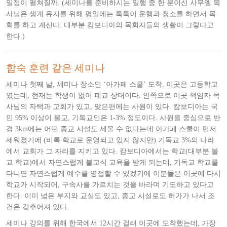
일정이 펼쳐질까. (세미나를 준비하시는 일행 중 한 분이신 사무엘 목
사님은 생계 유지를 위해 평일에는 툭툭이 운행과 청소를 하면서 목
회를 하고 계신다. 대부분 캄보디아의 목회자들의 생활이 그렇다고
한다.)
합숙 훈련 같은 세미나
세미나 첫째 날, 세미나 장소인 ‘아가페 스쿨’ 도착. 이곳은 고등학교
였는데, 현재는 학생이 없어 폐교 상태이다. 안쪽으로 이곳 책임자 목
사님의 자택과 교회가 있고, 맞은편에는 사원이 있다. 캄보디아는 국
민 95% 이상이 불교, 기독교인은 1-3% 정도이다. 사원을 중심으로 반
경 3km에는 어떤 종교 시설도 세울 수 없다는데 아가페 스쿨이 먼저
세워졌기에 (비록 학교로 운영되고 있지 않지만) 기독교 3%의 나라
에서 교회가 그 자리를 지키고 있다.
캄보디아에서는 학교(대부분 불
교 학교)에서 자연스럽게 불교식 교육을 받게 되는데, 기독교 학교를
다니면 자연스럽게 예수를 영접할 수 있겠기에 이분들은 이곳에 다시
학교가 시작되어, 구속사를 가르치는 것을 바라며 기도하고 있다고
한다. 이미 넓은 부지와 교실도 있고, 종교 시설로도 허가가 나서 조
건은 갖추어져 있다.
세미나 강의를 위해 한국에서 12시간 걸려 이곳에 도착했는데, 가장