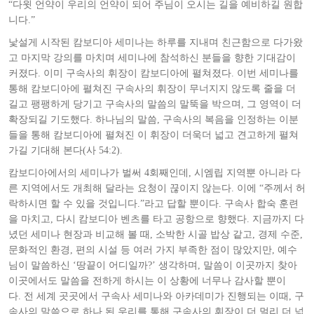
“다윗 언약이 우리의 언약이 되어 주님이 오시는 길을 예비하길 원합
니다.”
낯설게 시작된 캄보디아 세미나는 하루를 지내며 친근함으로 다가왔
고 마지막 강의를 마치며 세미나에 참석하신 분들을 향한 기대감이
커졌다. 이미 구속사의 휘장이 캄보디아에 펼쳐졌다.
이번 세미나를
통해 캄보디아에 펼쳐진 구속사의 휘장이 무너지지 않도록 줄을 더
길고 팽팽하게 당기고 구속사의 말씀의 말뚝을 박으며, 그 영역이 더
확장되길 기도했다. 하나님의 말씀, 구속사의 복음을 인정하는 이분
들을 통해 캄보디아에 펼쳐진 이 휘장이 더욱더 넓고 견고하게 펼쳐
가길 기대해 본다(사 54:2).
캄보디아에서의 세미나가 벌써 4회째인데, 시엠립 지역뿐 아니라 다
른 지역에서도 개최해 달라는 요청이 끊이지 않는다. 이에 “주께서 허
락하시면 할 수 있을 것입니다.”라고 답할 뿐이다.
구속사 합숙 훈련
을 마치고, 다시 캄보디아 벤츠를 타고 공항으로 향했다. 지금까지 다
녔던 세미나 현장과 비교해 볼 때, 소박한 시골 밥상 같고, 경제 수준,
문화적인 환경, 편의 시설 등 여러 가지 부족한 점이 많았지만, 예수
님이 말씀하신 ‘땅끝이 어디일까?’ 생각하며, 말씀이 이곳까지 찾아
이곳에서도 말씀을 전하게 하시는 이 상황에 너무나 감사할 뿐이
다.
전 세계 곳곳에서 구속사 세미나와 아카데미가 진행되는 이때, 구
속사의 말씀으로 하나 된 우리를 통해 구속사의 휘장이 더 멀리 더 넓