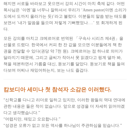
해지면 서로들 바라보고 웃으면서 강의 시간이 마치 축제 같다. 어떤
목사님은 ‘아멘’을 너무나 잘하셔서 우리가 ‘Amen pastor(아멘 소리가
도에서 도까지 올라가는 듯)’라고 불렀다. 이분들의 말씀 받는 태도를
보면서 ‘내가 말씀을 들으며 저렇게 기뻐했었나….’ 또 회개하게 된
다.
모든 강의를 마치고 크메르어로 번역된 「구속사 시리즈 제4권」을
선물로 드렸다. 한국에서 커피 한 잔 값을 모으면 이분들에게 책 한
권을 전달할 수 있다(권당 약 7천 원). 크메르어는 점 하나로 의미가
달라지기 때문에, 그리고 글씨가 작아서 못 읽겠다고 핑계 댈까 봐,
책을 제본하면서 가름줄 대신, 돋보기를 달았다. 돋보기로 책을 들여
다보며 어찌나 재밌어하는지, 보는 나도 즐겁다.
캄보디아 세미나 첫 참석자 소감은 이러했다.
“신학교를 다니고 리더로 일하고 있지만, 이러한 왕들의 역대 연대에
관한 내용은 들은 적이 없습니다. 앞으로 성경을 더 자세히 읽어야겠
다고 생각했습니다.”
“어렵지만, 재밌고 오묘합니다.”
“성경은 오류가 없고 모든 역사를 하나님이 주관하심을 믿습니다.”