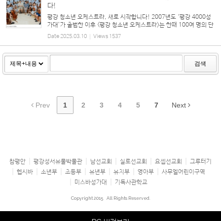
다!
평강 청소년 오케스트라, 새로 시작합니다! 2007년도 ‘평강 4000성
가대’가 출범한 이후 <평강 청소년 오케스트라>는 한때 100여 명의 단
원이 훈련받던 찬양대이자, 미래의 <바울관현악단> 단원을 배출하는
Date
2025.03.10
Views
1537
‘사관학교’였다. ‘바이올린, 첼로, 비올라,...
검색
Prev
1
2
3
4
5
7
Next
참평안
평강성서유물박물관
남선교회
실로선교회
요셉선교회
그루터기
헵시바
소년부
초등부
유년부
유치부
영아부
사무엘어린이구역
미스바성가대
기독사관학교
Copyright 2015
All Rights Reserved.