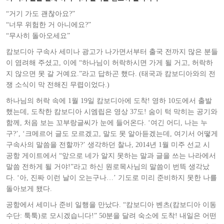
“거기 가도 괜찮아요?”
“너무 위험한 거 아니에요?”
“무사히 돌아오세요”
캄보디아 구속사 세미나 광고가 나가면서부터 출국 전까지 많은 분들
이 염려해 주셨고, 이에 “하나님이 허락하시면 가게 될 거고, 허락하
지 않으면 못 갈 거예요.”라고 답하곤 했다. (태국과 캄보디아와의 전
쟁 소식이 막 전해진 무렵이었다.)
하나님의 허락 속에 1월 19일 캄보디아에 도착! 영하 10도에서 출발
했는데, 도착한 캄보디아 시엠립은 영상 37도! 숨이 턱 막히는 공기와
함께, 처음 보는 꼬부랑글씨가 눈에 들어온다. ‘여긴 어디, 나는 누
구?’, ‘크메르어 글도 모르겠고, 말도 못 알아듣겠는데, 여기서 어떻게
구속사의 말씀을 전할까?’ 생각하던 찰나, 2014년 1월 미주 선교 시
공항 게이트에서 “앞으로 네가 알지 못하는 말과 글을 쓰는 나라에서
말씀 전하게 될 거야!”라고 하신 원로목사님의 말씀이 번뜩 생각났
다. ‘아, 진짜 이런 날이 오는구나…’ 기도로 미리 준비하지 못한 나를
돌아보게 됐다.
공항에서 세미나 준비 일행을 만났다. “캄보디아 벤츠(캄보디아 이동
수단: 툭툭)로 모시겠습니다!” 50분을 달려 숙소에 도착! 내일은 어떤