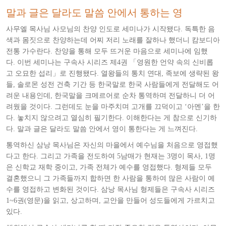
말과 글은 달라도 말씀 안에서 통하는 영
사무엘 목사님 사모님의 찬양 인도로 세미나가 시작됐다. 독특한 음
색과 몸짓으로 찬양하는데 어찌 저리 노래를 잘하나 했더니 캄보디아
전통 가수란다. 찬양을 통해 모두 뜨거운 마음으로 세미나에 임했
다.
이번 세미나는 구속사 시리즈 제4권 「영원한 언약 속의 신비롭
고 오묘한 섭리」로 진행됐다. 열왕들의 통치 연대, 족보에 생략된 왕
들, 솔로몬 성전 건축 기간 등 한국말로 한국 사람들에게 전달해도 어
려운 내용인데, 한국말을 크메르어로 순차 통역하며 전달하니 더 어
려웠을 것이다. 그런데도 눈을 마주치며 고개를 끄덕이고 ‘아멘’을 한
다. 놓치지 않으려고 열심히 필기한다. 이해한다는 게 참으로 신기하
다. 말과 글은 달라도 말씀 안에서 영이 통한다는 게 느껴진다.
통역하신 삼낭 목사님은 자신의 마을에서 예수님을 처음으로 영접했
다고 한다. 그리고 가족을 전도하여 5남매가 현재는 3명이 목사, 1명
은 신학교 재학 중이고, 가족 전체가 예수를 영접했다. 형제들 모두
결혼했으니 그 가족들까지 합하면 한 사람을 통하여 많은 사람이 예
수를 영접하고 변화된 것이다. 삼낭 목사님 형제들은 구속사 시리즈
1~6권(영문)을 읽고, 상고하며, 교안을 만들어 성도들에게 가르치고
있다.