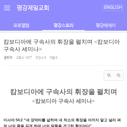
Sketchbook5, 스케치북5
Sketchbook5, 스케치북5
평강제일교회
ENGLISH
포토앨범
평강스토리
평강에세이
캄보디아에 구속사의 휘장을 펼치며 <캄보디아
구속사 세미나>
관리자
조회 수
1477
추천 수
0
댓글
0
캄보디아에 구속사의 휘장을 펼치며
<캄보디아 구속사 세미나>
이사야 54:2 “네 장막터를 넓히며 네 처소의 휘장을 아끼지 말고 널리 펴
되 너의 줄을 길게 하며 너의 말뚝을 견고히 할지어다”