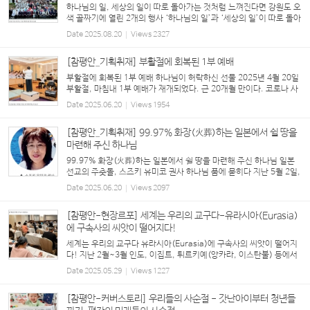
하나님의 일, 세상의 일이 따로 돌아가는 것처럼 느껴진다면 강원도 오
색 골짜기에 열린 2개의 행사 ‘하나님의 일’과 ‘세상의 일’이 따로 돌아
가는 것처럼 느껴질 때가 많다. 세상사가 이해되지 않을 때, 하나님은
Date
2025.08.20
Views
2327
세상 일에는 선별적으로만 관여...
[참평안_기획취재] 부활절에 회복된 1부 예배
부활절에 회복된 1부 예배 하나님이 허락하신 선물 2025년 4월 20일
부활절, 마침내 1부 예배가 재개되었다. 근 20개월 만이다. 코로나 사
태로 일시 멈추었다가 회복되었으나 교회의 사정으로 다시 중단됐었
Date
2025.06.20
Views
1954
다. 주일 출근을 해야 해서, 지방으...
[참평안_기획취재] 99.97% 화장(火葬)하는 일본에서 쉴 땅을
마련해 주신 하나님
99.97% 화장(火葬)하는 일본에서 쉴 땅을 마련해 주신 하나님 일본
선교의 주춧돌, 스즈키 유미코 권사 하나님 품에 묻히다 지난 5월 2일,
일본 홋카이도 요이치에서 강태진 목사(도쿄 사이타마 은총 그리스도
Date
2025.06.20
Views
2097
교회)의 집례 하에 스즈키 유미코 권사의 ...
[참평안-현장르포] 세계는 우리의 교구다-유라시아(Eurasia)
에 구속사의 씨앗이 떨어지다!
세계는 우리의 교구다 유라시아(Eurasia)에 구속사의 씨앗이 떨어지
다! 지난 2월~3월 인도, 이집트, 튀르키예(앙카라, 이스탄불) 등에서
잇따라 <구속사 세미나>가 열렸다. 우선 튀르키예 구속사 세미나는 20
Date
2025.05.29
Views
1227
24년도 이스탄불(Istanbul)을 시작으로 서부...
[참평안-커버스토리] 우리들의 사순절 - 갓난아이부터 청년들