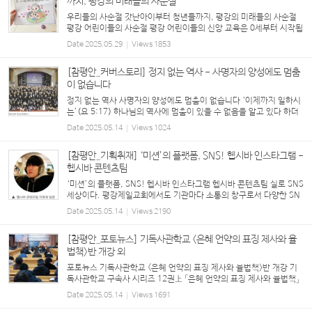
까지, 평강의 미래들의 사순절
우리들의 사순절 갓난아이부터 청년들까지, 평강의 미래들의 사순절
평강 어린이들의 사순절 평강 어린이들의 신앙 교육은 0세부터 시작됩
니다. 사무엘 교회학교는 어린이들의 성장 발달에 맞춘 세밀한 신앙 교
Date
2025.05.29
Views
1853
육을 위해 노력하고 있는데, 이번 사순...
[참평안_커버스토리] 정지 없는 역사 - 사명자의 양성에도 멈춤
이 없습니다
정지 없는 역사 사명자의 양성에도 멈춤이 없습니다 ‘이제까지 일하시
는’(요 5:17) 하나님의 역사에 멈춤이 있을 수 없음을 알고 있다 하더
라도 참으로 ‘정지 없는’ 그 역사를 확인하게 될 때마다 경이로움을 느
Date
2025.05.14
Views
1024
끼지 않을 수 없다. 교회 안팎의 많은 어려...
[참평안_기획취재] ‘미션’의 플랫폼, SNS! 헵시바 인스타그램 -
헵시바 콘텐츠팀
‘미션’의 플랫폼, SNS! 헵시바 인스타그램 헵시바 콘텐츠팀 실로 SNS
세상이다. 평강제일교회에서도 기관마다 소통의 창구로서 다양한 SN
S를 활용하고 있는 중이다. 최근 SNS 플랫폼에 대대적인 변화를 시도
Date
2025.05.14
Views
2190
하고 있는 청년1부 헵시바 선교회를 찾아봤다...
[참평안_포토뉴스] 기독사관학교 <은혜 언약의 표징 제사와 율
법책>반 개강 외
포토뉴스 기독사관학교 <은혜 언약의 표징 제사와 율법책>반 개강 기
독사관학교 구속사 시리즈 12권上 「은혜 언약의 표징 제사와 율법책」
반이 처음으로 개강했다. 이번 학기는 토요 미스바반(3/15), 주일 오
Date
2025.05.14
Views
1691
전반과 오후반(3/16), 월요 구역장반(3/17)...