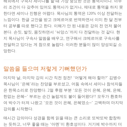
해외에서 구속사 세미나를 할 때 가장 중요한 것은 통역사이다. 아무
리 조건이 다 갖추어 있어도 통역사가 없거나, 제대로 통역을 하지 못
한다면 세미나 진행은 어렵다. 목사님의 통역은 120% 이상 전달하는
느낌이다. 한글 교안을 받고 크메르어로 번역하면서 이미 한 달 전부
터 공부를 따로 했다고 한다. 이해가 안 된 내용은 강의 전 먼저 물어
본다. 손짓, 발짓, 몸짓하면서 ‘뉘앙스’까지 다 전달하는 것 같다. 현
지 목사님이 구속사 말씀을 배우고, 연구해서 크메르어로 구속사를
전달하고 있다는 게 참으로 놀랍다. 이러한 분들이 많이 양성되길 소
망한다.
말씀을 들으며 저렇게 기뻐했던가
마지막 날, 마지막 강의 시간 직전 정전! ‘어떻게 해야 할까?’ 김병수
목사님이 ‘은혜’라는 찬양을 부르셨고, 어둠 속에서 세미나 참석자들
은 한목소리로 찬양했다. 2절 후렴 부분 ‘모든 것이 은혜, 은혜, 은혜,
한없는 은혜~’ 부르는 순간 놀랍게도 불이 들어왔다!! 모두가 환호하
여 박수가 터져 나왔고 ‘모든 것이 은혜, 은혜였소~’ 고백하며 마지막
강의를 시작했다.
매시간 강의마다 성경을 함께 읽을 때는 큰 소리로 또박또박 합창하
는 듯하고, 너무 좋을 때는 ‘아멘’이 환호성이다. 거기에 박수까지 더