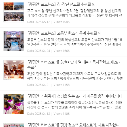
[참평안_포토뉴스] 청·장년 선교회 수련회 외
포토 뉴스 청·장년 선교회 수련회 2월, 평강제일교회 청·장년 선교회
가 영적 성장을 위해 수련회와 워크숍을 개최했다. 청년1부 헵시바 선
교회(20-26세)는 여주 평강제일연수원에서 ‘향기로운 제물로 열납되
Date
2025.05.12
Views
1086
게 하소서(레 1:3-17, 2:1-16, 11:44-45, 롬 ...
[참평안_포토뉴스] 고등부 한소리 동계 수련회 외
고등부 한소리 동계 수련회 학생선교회 고등부 한소리가 지난 1월 16
일(목)부터 18일(토)까지 오색 여호와이레 수양관에서 ‘참된 예배자
로 말씀을 지켜 구속사를 성취하는 한소리(롬 12:1, 계 3:10, 골 1:2
Date
2025.04.24
Views
1666
5)’라는 주제로 동계 수련회를 개최했다. 구속사 12...
[참평안_커버스토리] 3년여 만에 열리는 기독사관학교 제28기
수료식
3년여 만에 열리는 기독사관학교 제28기 수료식 구속사 말씀으로 회
복하며 전진하는 교회 < 평강제일교회 기독사관학교>는 군(軍) 간부를
배출하는 기관의 명칭 ‘사관학교’를 사용한 것에서 알 수 있듯, 성도들
Date
2025.04.21
Views
1158
을 ‘신령한 군사(딤후 2:3)’, 신앙...
[참평안_기획취재] 성경을 읽는 소리가 지구를 움직여야 합니다
성경을 읽는 소리가 지구를 움직여야 합니다 휘선 박윤식 목사는 예배
시간에 전 성도가 함께 성경을 소리 내어 읽도록 유도하곤 했다. 성경
구절을 함께 찾고 읽으면 그 소리가 지구를 움직인다고 말했다. 또한
Date
2025.04.12
Views
1106
예배 시간에 성경 구절과 말씀을 필기하...
[참평안_커버스토리] 평강 청소년 오케스트라, 새로 시작합니