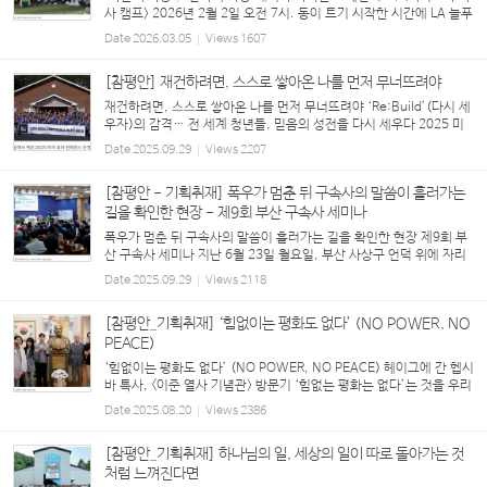
사 캠프> 2026년 2월 2일 오전 7시. 동이 트기 시작한 시간에 LA 늘푸
른동산 교회에서는 멕시코 구속사 캠프의 강사들과 봉사자들이 쏟아질
Date
2026.03.05
Views
1607
듯한 짐을 교회 밴에 싣고 출발...
[참평안] 재건하려면, 스스로 쌓아온 나를 먼저 무너뜨려야
재건하려면, 스스로 쌓아온 나를 먼저 무너뜨려야 ‘Re:Build’(다시 세
우자)의 감격… 전 세계 청년들, 믿음의 성전을 다시 세우다 2025 미
국 호라 컨퍼런스, 애틀랜타에서 뜨거운 은혜로 마무리 2025년 7월 2
Date
2025.09.29
Views
2207
~5일, 미국 조지아주 애틀랜타에서는...
[참평안 - 기획취재] 폭우가 멈춘 뒤 구속사의 말씀이 흘러가는
길을 확인한 현장 - 제9회 부산 구속사 세미나
폭우가 멈춘 뒤 구속사의 말씀이 흘러가는 길을 확인한 현장 제9회 부
산 구속사 세미나 지난 6월 23일 월요일, 부산 사상구 언덕 위에 자리
한 붉은 벽돌의 은혜교회로 목회자들이 모여들었다. 장마가 시작되며
Date
2025.09.29
Views
2118
폭우가 예보됐지만, 세미나가 열린 ...
[참평안_기획취재] ‘힘없이는 평화도 없다’ (NO POWER, NO
PEACE)
‘힘없이는 평화도 없다’ (NO POWER, NO PEACE) 헤이그에 간 헵시
바 특사, <이준 열사 기념관> 방문기 ‘힘없는 평화는 없다’는 것을 우리
역사를 통해 가장 분명하게 보여 준 사례 가운데 하나로 1907년 네덜
Date
2025.08.20
Views
2386
란드 헤이그에서 열린 ‘제2차 만국평화...
[참평안_기획취재] 하나님의 일, 세상의 일이 따로 돌아가는 것
처럼 느껴진다면