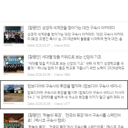
[참평안] 성경적 세계관을 찾아가는 대전 구속사 아카데미
성경적 세계관을 찾아가는 대전 구속사 아카데미 ‘대전 구속사 아카데
미(회장 조영진 목사)’는 2018년부터 활동을 시작하여 현재 대전·충
청권을 중심으로 다양한 교단과 교회 배경을 가진 80여 명의 목회자,
Date
2026.03.07
Views
3432
신학생, 평신도 리더, 성도들이 참여하...
[참평안] 세대별 맞춤 키워드로 보는 신앙의 기초
“세대별 맞춤 키워드로 보는 신앙의 기초” 새해 새 학기 성경학교를 새
롭게!! 하나님 앞에 더 좋은 학교로 거듭나기 위한 노력이 2026년에도
각급 성경학교별로 진행되고 있는 가운데, 이번 호는 영아부, 유치부,
Date
2026.03.09
Views
1994
유년부의 운영 방향과 비전을 소개한다. ...
캄보디아에 구속사의 휘장을 펼치며 <캄보디아 구속사 세미나>
캄보디아에 구속사의 휘장을 펼치며 <캄보디아 구속사 세미나> 이사야
54:2 “네 장막터를 넓히며 네 처소의 휘장을 아끼지 말고 널리 펴되 너
의 줄을 길게 하며 너의 말뚝을 견고히 할지어다” “거기 가도 괜찮아
Date
2026.03.05
Views
1477
요?” “너무 위험한 거 아니에요?” “무사...
[참평안] ‘하늘의 목장’, ‘천국의 목장’에서 구속사를 스페인어
로! <멕시코 구속사 캠프>
‘하늘의 목장’, ‘천국의 목장’에서 구속사를 스페인어로! <멕시코 구속