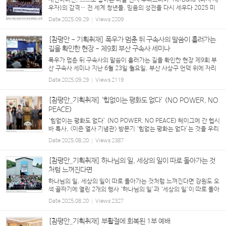
재건하려면, 스스로 쌓아온 나를 먼저 무너뜨려야 ‘Re:Build’(다시 세
우자)의 감격… 전 세계 청년들, 믿음의 성전을 다시 세우다 2025 미
국 호라 컨퍼런스, 애틀랜타에서 뜨거운 은혜로 마무리 2025년 7월 2
Date
2025.09.29
Views
2209
~5일, 미국 조지아주 애틀랜타에서는...
[참평안 - 기획취재] 폭우가 멈춘 뒤 구속사의 말씀이 흘러가는
길을 확인한 현장 - 제9회 부산 구속사 세미나
폭우가 멈춘 뒤 구속사의 말씀이 흘러가는 길을 확인한 현장 제9회 부
산 구속사 세미나 지난 6월 23일 월요일, 부산 사상구 언덕 위에 자리
한 붉은 벽돌의 은혜교회로 목회자들이 모여들었다. 장마가 시작되며
Date
2025.09.29
Views
2119
폭우가 예보됐지만, 세미나가 열린 ...
[참평안_기획취재] ‘힘없이는 평화도 없다’ (NO POWER, NO
PEACE)
‘힘없이는 평화도 없다’ (NO POWER, NO PEACE) 헤이그에 간 헵시
바 특사, <이준 열사 기념관> 방문기 ‘힘없는 평화는 없다’는 것을 우리
역사를 통해 가장 분명하게 보여 준 사례 가운데 하나로 1907년 네덜
Date
2025.08.20
Views
2387
란드 헤이그에서 열린 ‘제2차 만국평화...
[참평안_기획취재] 하나님의 일, 세상의 일이 따로 돌아가는 것
처럼 느껴진다면
하나님의 일, 세상의 일이 따로 돌아가는 것처럼 느껴진다면 강원도 오
색 골짜기에 열린 2개의 행사 ‘하나님의 일’과 ‘세상의 일’이 따로 돌아
가는 것처럼 느껴질 때가 많다. 세상사가 이해되지 않을 때, 하나님은
Date
2025.08.20
Views
2327
세상 일에는 선별적으로만 관여...
[참평안_기획취재] 부활절에 회복된 1부 예배