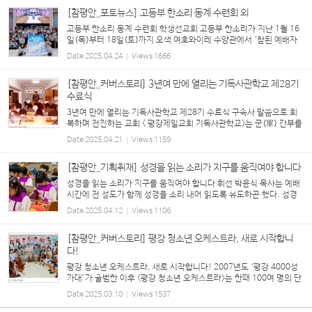
[참평안_포토뉴스] 고등부 한소리 동계 수련회 외
고등부 한소리 동계 수련회 학생선교회 고등부 한소리가 지난 1월 16
일(목)부터 18일(토)까지 오색 여호와이레 수양관에서 ‘참된 예배자
로 말씀을 지켜 구속사를 성취하는 한소리(롬 12:1, 계 3:10, 골 1:2
Date
2025.04.24
Views
1666
5)’라는 주제로 동계 수련회를 개최했다. 구속사 12...
[참평안_커버스토리] 3년여 만에 열리는 기독사관학교 제28기
수료식
3년여 만에 열리는 기독사관학교 제28기 수료식 구속사 말씀으로 회
복하며 전진하는 교회 < 평강제일교회 기독사관학교>는 군(軍) 간부를
배출하는 기관의 명칭 ‘사관학교’를 사용한 것에서 알 수 있듯, 성도들
Date
2025.04.21
Views
1159
을 ‘신령한 군사(딤후 2:3)’, 신앙...
[참평안_기획취재] 성경을 읽는 소리가 지구를 움직여야 합니다
성경을 읽는 소리가 지구를 움직여야 합니다 휘선 박윤식 목사는 예배
시간에 전 성도가 함께 성경을 소리 내어 읽도록 유도하곤 했다. 성경
구절을 함께 찾고 읽으면 그 소리가 지구를 움직인다고 말했다. 또한
Date
2025.04.12
Views
1106
예배 시간에 성경 구절과 말씀을 필기하...
[참평안_커버스토리] 평강 청소년 오케스트라, 새로 시작합니
다!
평강 청소년 오케스트라, 새로 시작합니다! 2007년도 ‘평강 4000성
가대’가 출범한 이후 <평강 청소년 오케스트라>는 한때 100여 명의 단
원이 훈련받던 찬양대이자, 미래의 <바울관현악단> 단원을 배출하는
Date
2025.03.10
Views
1537
‘사관학교’였다. ‘바이올린, 첼로, 비올라,...