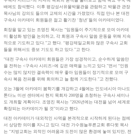
구속사 시리즈>의 저자의 목회의 흔적을 둘러보고 함께 목요 구국 예
배에도 참석했다. 이후 평강성서유물박물관을 관람하고 박물관 관장
목사님의 강의도 들으며 교제의 시간을 가졌었다. 직접 만나 본 대전
구속사 아카데미 회원들은 젊고 활기찬 ‘청년’들의 아카데미였다.
회장을 맡고 있는 조영진 목사는 “임원들이 주기적으로 모여 아카데
미 활성화 방안을 논의하고, 각 회원과 구속사 말씀 운동을 위해 지속
적으로 기도하고 있다.”고 했다. “평강제일교회와 많은 구속사 교회
들을 위해서도 중보 기도도 하고 있다.”고 한다.
“대전 구속사 아카데미 회원들은 가장 성경적이고, 순수하게 말씀만
을 전하는 <구속사 시리즈>에 깊은 매력을 느끼고 있다.”면서 “인원
수는 많지 않지만 결속력이 매우 좋아 임원들이 정기적으로 모여 구
속사 복음 전파를 위해 회의하고 늘 함께 기도한다.”고 전했다.
오는 3월에 아카데미 봄학기를 개강하고 4월에는 인도네시아 마나도
톤다노 미션 센터에서 현지 목회자 200명을 초청하는 구속사 세미나
도 개최할 계획이다. 조영진 목사는 “2026년에는 대전을 넘어 세계로
확장되는 아카데미가 될 것”이라고 했다.
대전 아카데미가 대외적인 사역을 본격적으로 시작하게 된다는 점에
서 상당한 의미를 지니고 있다. 대전 가수원늘푸른교회 류다윗 목사
는 “지방교회는 외적인 어려움과 도전이 많은 환경에 놓여 있지만, 전