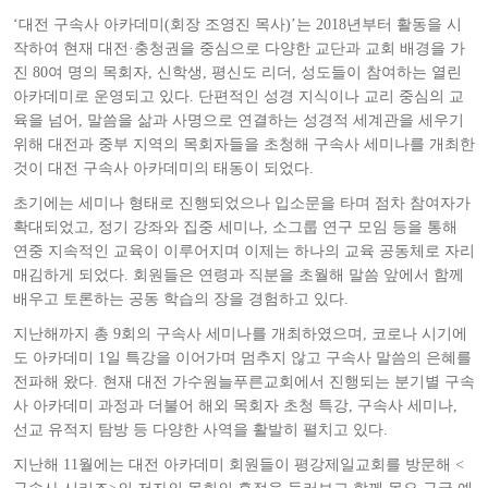
‘대전 구속사 아카데미(회장 조영진 목사)’는 2018년부터 활동을 시
작하여 현재 대전·충청권을 중심으로 다양한 교단과 교회 배경을 가
진 80여 명의 목회자, 신학생, 평신도 리더, 성도들이 참여하는 열린
아카데미로 운영되고 있다. 단편적인 성경 지식이나 교리 중심의 교
육을 넘어, 말씀을 삶과 사명으로 연결하는 성경적 세계관을 세우기
위해 대전과 중부 지역의 목회자들을 초청해 구속사 세미나를 개최한
것이 대전 구속사 아카데미의 태동이 되었다.
초기에는 세미나 형태로 진행되었으나 입소문을 타며 점차 참여자가
확대되었고, 정기 강좌와 집중 세미나, 소그룹 연구 모임 등을 통해
연중 지속적인 교육이 이루어지며 이제는 하나의 교육 공동체로 자리
매김하게 되었다. 회원들은 연령과 직분을 초월해 말씀 앞에서 함께
배우고 토론하는 공동 학습의 장을 경험하고 있다.
지난해까지 총 9회의 구속사 세미나를 개최하였으며, 코로나 시기에
도 아카데미 1일 특강을 이어가며 멈추지 않고 구속사 말씀의 은혜를
전파해 왔다. 현재 대전 가수원늘푸른교회에서 진행되는 분기별 구속
사 아카데미 과정과 더불어 해외 목회자 초청 특강, 구속사 세미나,
선교 유적지 탐방 등 다양한 사역을 활발히 펼치고 있다.
지난해 11월에는 대전 아카데미 회원들이 평강제일교회를 방문해 <