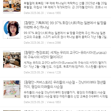
부활절에 회복된 1부 예배 하나님이 허락하신 선물 2025년 4월 20일
부활절, 마침내 1부 예배가 재개되었다. 근 20개월 만이다. 코로나 사
태로 일시 멈추었다가 회복되었으나 교회의 사정으로 다시 중단됐었
Date
2025.06.20
Views
1955
다. 주일 출근을 해야 해서, 지방으...
[참평안_기획취재] 99.97% 화장(火葬)하는 일본에서 쉴 땅을
마련해 주신 하나님
99.97% 화장(火葬)하는 일본에서 쉴 땅을 마련해 주신 하나님 일본
선교의 주춧돌, 스즈키 유미코 권사 하나님 품에 묻히다 지난 5월 2일,
일본 홋카이도 요이치에서 강태진 목사(도쿄 사이타마 은총 그리스도
Date
2025.06.20
Views
2098
교회)의 집례 하에 스즈키 유미코 권사의 ...
[참평안-현장르포] 세계는 우리의 교구다-유라시아(Eurasia)
에 구속사의 씨앗이 떨어지다!
세계는 우리의 교구다 유라시아(Eurasia)에 구속사의 씨앗이 떨어지
다! 지난 2월~3월 인도, 이집트, 튀르키예(앙카라, 이스탄불) 등에서
잇따라 <구속사 세미나>가 열렸다. 우선 튀르키예 구속사 세미나는 20
Date
2025.05.29
Views
1228
24년도 이스탄불(Istanbul)을 시작으로 서부...
[참평안-커버스토리] 우리들의 사순절 - 갓난아이부터 청년들
까지, 평강의 미래들의 사순절
우리들의 사순절 갓난아이부터 청년들까지, 평강의 미래들의 사순절
평강 어린이들의 사순절 평강 어린이들의 신앙 교육은 0세부터 시작됩
니다. 사무엘 교회학교는 어린이들의 성장 발달에 맞춘 세밀한 신앙 교
Date
2025.05.29
Views
1853
육을 위해 노력하고 있는데, 이번 사순...