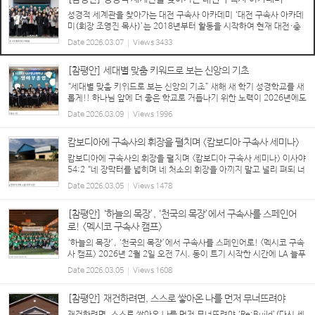
성경적 세계관을 찾아가는 대전 구속사 아카데미 ‘대전 구속사 아카데
미(회장 조영진 목사)’는 2018년부터 활동을 시작하여 현재 대전·충
청권을 중심으로 다양한 교단과 교회 배경을 가진 80여 명의 목회자,
Date
2026.03.07
Views
3433
신학생, 평신도 리더, 성도들이 참여하...
[참평안] 세대별 맞춤 키워드로 보는 신앙의 기초
“세대별 맞춤 키워드로 보는 신앙의 기초” 새해 새 학기 성경학교를 새
롭게!! 하나님 앞에 더 좋은 학교로 거듭나기 위한 노력이 2026년에도
각급 성경학교별로 진행되고 있는 가운데, 이번 호는 영아부, 유치부,
Date
2026.03.09
Views
1996
유년부의 운영 방향과 비전을 소개한다. ...
캄보디아에 구속사의 휘장을 펼치며 <캄보디아 구속사 세미나>
캄보디아에 구속사의 휘장을 펼치며 <캄보디아 구속사 세미나> 이사야
54:2 “네 장막터를 넓히며 네 처소의 휘장을 아끼지 말고 널리 펴되 너
의 줄을 길게 하며 너의 말뚝을 견고히 할지어다” “거기 가도 괜찮아
Date
2026.03.05
Views
1478
요?” “너무 위험한 거 아니에요?” “무사...
[참평안] ‘하늘의 목장’, ‘천국의 목장’에서 구속사를 스페인어
로! <멕시코 구속사 캠프>
‘하늘의 목장’, ‘천국의 목장’에서 구속사를 스페인어로! <멕시코 구속
사 캠프> 2026년 2월 2일 오전 7시. 동이 트기 시작한 시간에 LA 늘푸
른동산 교회에서는 멕시코 구속사 캠프의 강사들과 봉사자들이 쏟아질
Date
2026.03.05
Views
1608
듯한 짐을 교회 밴에 싣고 출발...
[참평안] 재건하려면, 스스로 쌓아온 나를 먼저 무너뜨려야