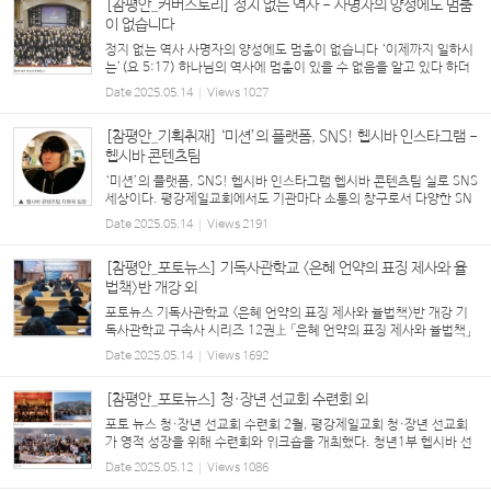
[참평안_커버스토리] 정지 없는 역사 - 사명자의 양성에도 멈춤
이 없습니다
정지 없는 역사 사명자의 양성에도 멈춤이 없습니다 ‘이제까지 일하시
는’(요 5:17) 하나님의 역사에 멈춤이 있을 수 없음을 알고 있다 하더
라도 참으로 ‘정지 없는’ 그 역사를 확인하게 될 때마다 경이로움을 느
Date
2025.05.14
Views
1027
끼지 않을 수 없다. 교회 안팎의 많은 어려...
[참평안_기획취재] ‘미션’의 플랫폼, SNS! 헵시바 인스타그램 -
헵시바 콘텐츠팀
‘미션’의 플랫폼, SNS! 헵시바 인스타그램 헵시바 콘텐츠팀 실로 SNS
세상이다. 평강제일교회에서도 기관마다 소통의 창구로서 다양한 SN
S를 활용하고 있는 중이다. 최근 SNS 플랫폼에 대대적인 변화를 시도
Date
2025.05.14
Views
2191
하고 있는 청년1부 헵시바 선교회를 찾아봤다...
[참평안_포토뉴스] 기독사관학교 <은혜 언약의 표징 제사와 율
법책>반 개강 외
포토뉴스 기독사관학교 <은혜 언약의 표징 제사와 율법책>반 개강 기
독사관학교 구속사 시리즈 12권上 「은혜 언약의 표징 제사와 율법책」
반이 처음으로 개강했다. 이번 학기는 토요 미스바반(3/15), 주일 오
Date
2025.05.14
Views
1692
전반과 오후반(3/16), 월요 구역장반(3/17)...
[참평안_포토뉴스] 청·장년 선교회 수련회 외
포토 뉴스 청·장년 선교회 수련회 2월, 평강제일교회 청·장년 선교회
가 영적 성장을 위해 수련회와 워크숍을 개최했다. 청년1부 헵시바 선
교회(20-26세)는 여주 평강제일연수원에서 ‘향기로운 제물로 열납되
Date
2025.05.12
Views
1086
게 하소서(레 1:3-17, 2:1-16, 11:44-45, 롬 ...