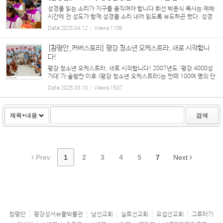
성경을 읽는 소리가 지구를 움직여야 합니다 휘선 박윤식 목사는 예배
시간에 전 성도가 함께 성경을 소리 내어 읽도록 유도하곤 했다. 성경
구절을 함께 찾고 읽으면 그 소리가 지구를 움직인다고 말했다. 또한
Date
2025.04.12
Views
1106
예배 시간에 성경 구절과 말씀을 필기하...
[참평안_커버스토리] 평강 청소년 오케스트라, 새로 시작합니
다!
평강 청소년 오케스트라, 새로 시작합니다! 2007년도 ‘평강 4000성
가대’가 출범한 이후 <평강 청소년 오케스트라>는 한때 100여 명의 단
원이 훈련받던 찬양대이자, 미래의 <바울관현악단> 단원을 배출하는
Date
2025.03.10
Views
1537
‘사관학교’였다. ‘바이올린, 첼로, 비올라,...
검색
Prev
1
2
3
4
5
7
Next
참평안
평강성서유물박물관
남선교회
실로선교회
요셉선교회
그루터기