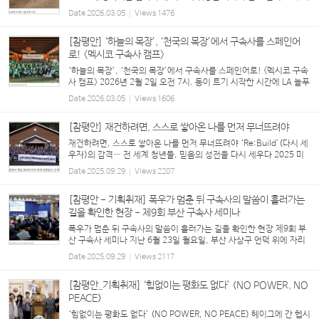
의 줄을 길게 하며 너의 말뚝을 견고히 할지어다” “거기 가도 괜찮아
Date
2026.03.05
Views
1476
요?” “너무 위험한 거 아니에요?” “무사...
[참평안] ‘하늘의 목장’, ‘천국의 목장’에서 구속사를 스페인어
로! <멕시코 구속사 캠프>
‘하늘의 목장’, ‘천국의 목장’에서 구속사를 스페인어로! <멕시코 구속
사 캠프> 2026년 2월 2일 오전 7시. 동이 트기 시작한 시간에 LA 늘푸
른동산 교회에서는 멕시코 구속사 캠프의 강사들과 봉사자들이 쏟아질
Date
2026.03.05
Views
1606
듯한 짐을 교회 밴에 싣고 출발...
[참평안] 재건하려면, 스스로 쌓아온 나를 먼저 무너뜨려야
재건하려면, 스스로 쌓아온 나를 먼저 무너뜨려야 ‘Re:Build’(다시 세
우자)의 감격… 전 세계 청년들, 믿음의 성전을 다시 세우다 2025 미
국 호라 컨퍼런스, 애틀랜타에서 뜨거운 은혜로 마무리 2025년 7월 2
Date
2025.09.29
Views
2207
~5일, 미국 조지아주 애틀랜타에서는...
[참평안 - 기획취재] 폭우가 멈춘 뒤 구속사의 말씀이 흘러가는
길을 확인한 현장 - 제9회 부산 구속사 세미나
폭우가 멈춘 뒤 구속사의 말씀이 흘러가는 길을 확인한 현장 제9회 부
산 구속사 세미나 지난 6월 23일 월요일, 부산 사상구 언덕 위에 자리
한 붉은 벽돌의 은혜교회로 목회자들이 모여들었다. 장마가 시작되며
Date
2025.09.29
Views
2117
폭우가 예보됐지만, 세미나가 열린 ...
[참평안_기획취재] ‘힘없이는 평화도 없다’ (NO POWER, NO
PEACE)
‘힘없이는 평화도 없다’ (NO POWER, NO PEACE) 헤이그에 간 헵시