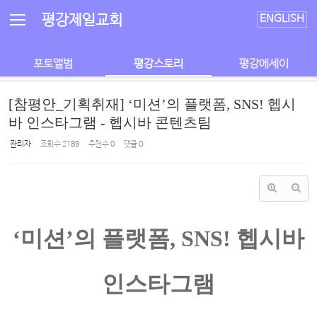
Sketchbook5, 스케치북5
Sketchbook5, 스케치북5
평강제일교회
ENGLISH
포토앨범
평강스토리
평강에세이
[참평안_기획취재] ‘미션’의 플랫폼, SNS! 헵시
바 인스타그램 - 헵시바 콘텐츠팀
관리자
조회 수
2189
추천 수
0
댓글
0
‘미션’의 플랫폼, SNS! 헵시바
인스타그램