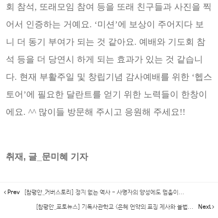
회 참석, 또래모임 참여
등을 또래 친구들과 사진을 찍
어서 인증하는 거예요. ‘미션’에 보상이 주어
지다 보
니 더 동기 부여가 되는 것 같아요. 예배와 기도회 참
석 등을 더 당연
시 하게 되는 효과가 있는 것 같습니
다. 현재 부활주일 및 창립기념 감사예
배를 위한 ‘헵스
토어’에 필요한 달란트를 얻기 위한 노력들이 한창이
에요. ^^
많이들 방문해 주시고 응원해 주세요!!
취재, 글_문미혜 기자
Prev
[참평안_커버스토리] 정지 없는 역사 - 사명자의 양성에도 멈춤이...
[참평안_포토뉴스] 기독사관학교 <은혜 언약의 표징 제사와 율법...
Next