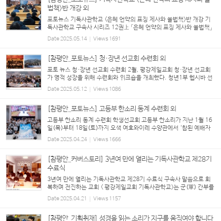
법책>반 개강 외
포토뉴스 기독사관학교 <은혜 언약의 표징 제사와 율법책>반 개강 기
독사관학교 구속사 시리즈 12권上 「은혜 언약의 표징 제사와 율법책」
반이 처음으로 개강했다. 이번 학기는 토요 미스바반(3/15), 주일 오
Date
2025.05.14
Views
1691
전반과 오후반(3/16), 월요 구역장반(3/17)...
[참평안_포토뉴스] 청·장년 선교회 수련회 외
포토 뉴스 청·장년 선교회 수련회 2월, 평강제일교회 청·장년 선교회
가 영적 성장을 위해 수련회와 워크숍을 개최했다. 청년1부 헵시바 선
교회(20-26세)는 여주 평강제일연수원에서 ‘향기로운 제물로 열납되
Date
2025.05.12
Views
1086
게 하소서(레 1:3-17, 2:1-16, 11:44-45, 롬 ...
[참평안_포토뉴스] 고등부 한소리 동계 수련회 외
고등부 한소리 동계 수련회 학생선교회 고등부 한소리가 지난 1월 16
일(목)부터 18일(토)까지 오색 여호와이레 수양관에서 ‘참된 예배자
로 말씀을 지켜 구속사를 성취하는 한소리(롬 12:1, 계 3:10, 골 1:2
Date
2025.04.24
Views
1666
5)’라는 주제로 동계 수련회를 개최했다. 구속사 12...
[참평안_커버스토리] 3년여 만에 열리는 기독사관학교 제28기
수료식
3년여 만에 열리는 기독사관학교 제28기 수료식 구속사 말씀으로 회
복하며 전진하는 교회 < 평강제일교회 기독사관학교>는 군(軍) 간부를
배출하는 기관의 명칭 ‘사관학교’를 사용한 것에서 알 수 있듯, 성도들
Date
2025.04.21
Views
1157
을 ‘신령한 군사(딤후 2:3)’, 신앙...
[참평안_기획취재] 성경을 읽는 소리가 지구를 움직여야 합니다