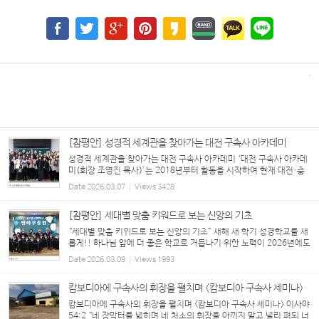
[참평안] 성경적 세계관을 찾아가는 대전 구속사 아카데미
성경적 세계관을 찾아가는 대전 구속사 아카데미 ‘대전 구속사 아카데
미(회장 조영진 목사)’는 2018년부터 활동을 시작하여 현재 대전·충
청권을 중심으로 다양한 교단과 교회 배경을 가진 80여 명의 목회자,
Date
2026.03.07
Views
3428
신학생, 평신도 리더, 성도들이 참여하...
[참평안] 세대별 맞춤 키워드로 보는 신앙의 기초
“세대별 맞춤 키워드로 보는 신앙의 기초” 새해 새 학기 성경학교를 새
롭게!! 하나님 앞에 더 좋은 학교로 거듭나기 위한 노력이 2026년에도
각급 성경학교별로 진행되고 있는 가운데, 이번 호는 영아부, 유치부,
Date
2026.03.09
Views
1993
유년부의 운영 방향과 비전을 소개한다. ...
캄보디아에 구속사의 휘장을 펼치며 <캄보디아 구속사 세미나>
캄보디아에 구속사의 휘장을 펼치며 <캄보디아 구속사 세미나> 이사야
54:2 “네 장막터를 넓히며 네 처소의 휘장을 아끼지 말고 널리 펴되 너