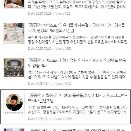
세계는 우리의 교구다 유라시아(Eurasia)에 구속사의 씨앗이 떨어지
다! 지난 2월~3월 인도, 이집트, 튀르키예(앙카라, 이스탄불) 등에서
잇따라 <구속사 세미나>가 열렸다. 우선 튀르키예 구속사 세미나는 20
Date
2025.05.29
Views
1224
24년도 이스탄불(Istanbul)을 시작으로 서부...
[참평안-커버스토리] 우리들의 사순절 - 갓난아이부터 청년들
까지, 평강의 미래들의 사순절
우리들의 사순절 갓난아이부터 청년들까지, 평강의 미래들의 사순절
평강 어린이들의 사순절 평강 어린이들의 신앙 교육은 0세부터 시작됩
니다. 사무엘 교회학교는 어린이들의 성장 발달에 맞춘 세밀한 신앙 교
Date
2025.05.29
Views
1853
육을 위해 노력하고 있는데, 이번 사순...
[참평안_커버스토리] 정지 없는 역사 - 사명자의 양성에도 멈춤
이 없습니다
정지 없는 역사 사명자의 양성에도 멈춤이 없습니다 ‘이제까지 일하시
는’(요 5:17) 하나님의 역사에 멈춤이 있을 수 없음을 알고 있다 하더
라도 참으로 ‘정지 없는’ 그 역사를 확인하게 될 때마다 경이로움을 느
Date
2025.05.14
Views
1023
끼지 않을 수 없다. 교회 안팎의 많은 어려...
[참평안_기획취재] ‘미션’의 플랫폼, SNS! 헵시바 인스타그램 -
헵시바 콘텐츠팀
‘미션’의 플랫폼, SNS! 헵시바 인스타그램 헵시바 콘텐츠팀 실로 SNS
세상이다. 평강제일교회에서도 기관마다 소통의 창구로서 다양한 SN
S를 활용하고 있는 중이다. 최근 SNS 플랫폼에 대대적인 변화를 시도
Date
2025.05.14
Views
2189
하고 있는 청년1부 헵시바 선교회를 찾아봤다...
[참평안_포토뉴스] 기독사관학교 <은혜 언약의 표징 제사와 율