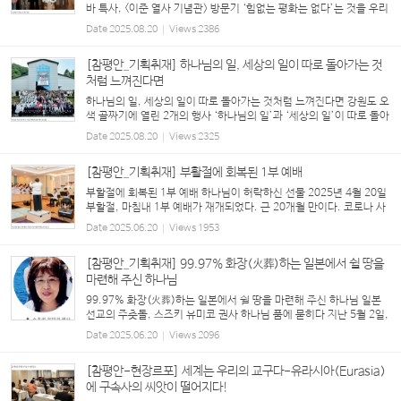
바 특사, <이준 열사 기념관> 방문기 ‘힘없는 평화는 없다’는 것을 우리
역사를 통해 가장 분명하게 보여 준 사례 가운데 하나로 1907년 네덜
Date
2025.08.20
Views
2386
란드 헤이그에서 열린 ‘제2차 만국평화...
[참평안_기획취재] 하나님의 일, 세상의 일이 따로 돌아가는 것
처럼 느껴진다면
하나님의 일, 세상의 일이 따로 돌아가는 것처럼 느껴진다면 강원도 오
색 골짜기에 열린 2개의 행사 ‘하나님의 일’과 ‘세상의 일’이 따로 돌아
가는 것처럼 느껴질 때가 많다. 세상사가 이해되지 않을 때, 하나님은
Date
2025.08.20
Views
2325
세상 일에는 선별적으로만 관여...
[참평안_기획취재] 부활절에 회복된 1부 예배
부활절에 회복된 1부 예배 하나님이 허락하신 선물 2025년 4월 20일
부활절, 마침내 1부 예배가 재개되었다. 근 20개월 만이다. 코로나 사
태로 일시 멈추었다가 회복되었으나 교회의 사정으로 다시 중단됐었
Date
2025.06.20
Views
1953
다. 주일 출근을 해야 해서, 지방으...
[참평안_기획취재] 99.97% 화장(火葬)하는 일본에서 쉴 땅을
마련해 주신 하나님
99.97% 화장(火葬)하는 일본에서 쉴 땅을 마련해 주신 하나님 일본
선교의 주춧돌, 스즈키 유미코 권사 하나님 품에 묻히다 지난 5월 2일,
일본 홋카이도 요이치에서 강태진 목사(도쿄 사이타마 은총 그리스도
Date
2025.06.20
Views
2096
교회)의 집례 하에 스즈키 유미코 권사의 ...
[참평안-현장르포] 세계는 우리의 교구다-유라시아(Eurasia)
에 구속사의 씨앗이 떨어지다!