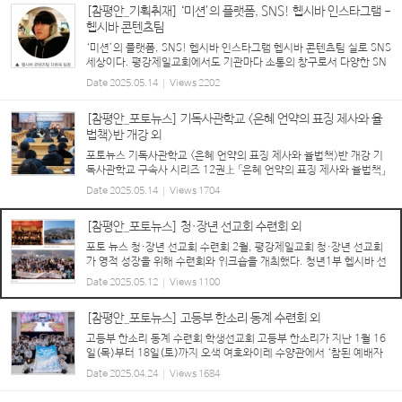
[참평안_기획취재] ‘미션’의 플랫폼, SNS! 헵시바 인스타그램 -
헵시바 콘텐츠팀
‘미션’의 플랫폼, SNS! 헵시바 인스타그램 헵시바 콘텐츠팀 실로 SNS
세상이다. 평강제일교회에서도 기관마다 소통의 창구로서 다양한 SN
S를 활용하고 있는 중이다. 최근 SNS 플랫폼에 대대적인 변화를 시도
Date
2025.05.14
Views
2202
하고 있는 청년1부 헵시바 선교회를 찾아봤다...
[참평안_포토뉴스] 기독사관학교 <은혜 언약의 표징 제사와 율
법책>반 개강 외
포토뉴스 기독사관학교 <은혜 언약의 표징 제사와 율법책>반 개강 기
독사관학교 구속사 시리즈 12권上 「은혜 언약의 표징 제사와 율법책」
반이 처음으로 개강했다. 이번 학기는 토요 미스바반(3/15), 주일 오
Date
2025.05.14
Views
1704
전반과 오후반(3/16), 월요 구역장반(3/17)...
[참평안_포토뉴스] 청·장년 선교회 수련회 외
포토 뉴스 청·장년 선교회 수련회 2월, 평강제일교회 청·장년 선교회
가 영적 성장을 위해 수련회와 워크숍을 개최했다. 청년1부 헵시바 선
교회(20-26세)는 여주 평강제일연수원에서 ‘향기로운 제물로 열납되
Date
2025.05.12
Views
1100
게 하소서(레 1:3-17, 2:1-16, 11:44-45, 롬 ...
[참평안_포토뉴스] 고등부 한소리 동계 수련회 외
고등부 한소리 동계 수련회 학생선교회 고등부 한소리가 지난 1월 16
일(목)부터 18일(토)까지 오색 여호와이레 수양관에서 ‘참된 예배자
로 말씀을 지켜 구속사를 성취하는 한소리(롬 12:1, 계 3:10, 골 1:2
Date
2025.04.24
Views
1684
5)’라는 주제로 동계 수련회를 개최했다. 구속사 12...