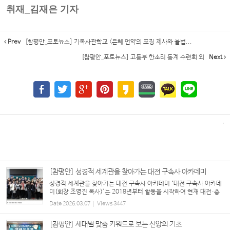
취재_김재은 기자
Prev
[참평안_포토뉴스] 기독사관학교 <은혜 언약의 표징 제사와 율법...
[참평안_포토뉴스] 고등부 한소리 동계 수련회 외
Next
[참평안] 성경적 세계관을 찾아가는 대전 구속사 아카데미
성경적 세계관을 찾아가는 대전 구속사 아카데미 ‘대전 구속사 아카데
미(회장 조영진 목사)’는 2018년부터 활동을 시작하여 현재 대전·충
청권을 중심으로 다양한 교단과 교회 배경을 가진 80여 명의 목회자,
Date
2026.03.07
Views
3447
신학생, 평신도 리더, 성도들이 참여하...
[참평안] 세대별 맞춤 키워드로 보는 신앙의 기초