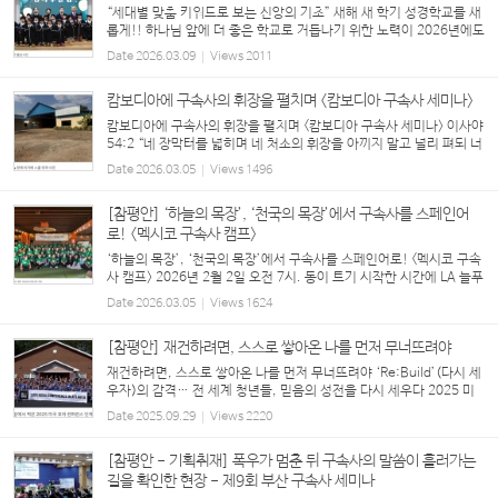
“세대별 맞춤 키워드로 보는 신앙의 기초” 새해 새 학기 성경학교를 새
롭게!! 하나님 앞에 더 좋은 학교로 거듭나기 위한 노력이 2026년에도
각급 성경학교별로 진행되고 있는 가운데, 이번 호는 영아부, 유치부,
Date
2026.03.09
Views
2011
유년부의 운영 방향과 비전을 소개한다. ...
캄보디아에 구속사의 휘장을 펼치며 <캄보디아 구속사 세미나>
캄보디아에 구속사의 휘장을 펼치며 <캄보디아 구속사 세미나> 이사야
54:2 “네 장막터를 넓히며 네 처소의 휘장을 아끼지 말고 널리 펴되 너
의 줄을 길게 하며 너의 말뚝을 견고히 할지어다” “거기 가도 괜찮아
Date
2026.03.05
Views
1496
요?” “너무 위험한 거 아니에요?” “무사...
[참평안] ‘하늘의 목장’, ‘천국의 목장’에서 구속사를 스페인어
로! <멕시코 구속사 캠프>
‘하늘의 목장’, ‘천국의 목장’에서 구속사를 스페인어로! <멕시코 구속
사 캠프> 2026년 2월 2일 오전 7시. 동이 트기 시작한 시간에 LA 늘푸
른동산 교회에서는 멕시코 구속사 캠프의 강사들과 봉사자들이 쏟아질
Date
2026.03.05
Views
1624
듯한 짐을 교회 밴에 싣고 출발...
[참평안] 재건하려면, 스스로 쌓아온 나를 먼저 무너뜨려야
재건하려면, 스스로 쌓아온 나를 먼저 무너뜨려야 ‘Re:Build’(다시 세
우자)의 감격… 전 세계 청년들, 믿음의 성전을 다시 세우다 2025 미
국 호라 컨퍼런스, 애틀랜타에서 뜨거운 은혜로 마무리 2025년 7월 2
Date
2025.09.29
Views
2220
~5일, 미국 조지아주 애틀랜타에서는...
[참평안 - 기획취재] 폭우가 멈춘 뒤 구속사의 말씀이 흘러가는
길을 확인한 현장 - 제9회 부산 구속사 세미나