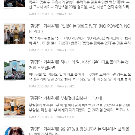
폭우가 멈춘 뒤 구속사의 말씀이 흘러가는 길을 확인한 현장 제9회 부
산 구속사 세미나 지난 6월 23일 월요일, 부산 사상구 언덕 위에 자리
한 붉은 벽돌의 은혜교회로 목회자들이 모여들었다. 장마가 시작되며
Date
2025.09.29
Views
2131
폭우가 예보됐지만, 세미나가 열린 ...
[참평안_기획취재] ‘힘없이는 평화도 없다’ (NO POWER, NO
PEACE)
‘힘없이는 평화도 없다’ (NO POWER, NO PEACE) 헤이그에 간 헵시
바 특사, <이준 열사 기념관> 방문기 ‘힘없는 평화는 없다’는 것을 우리
역사를 통해 가장 분명하게 보여 준 사례 가운데 하나로 1907년 네덜
Date
2025.08.20
Views
2399
란드 헤이그에서 열린 ‘제2차 만국평화...
[참평안_기획취재] 하나님의 일, 세상의 일이 따로 돌아가는 것
처럼 느껴진다면
하나님의 일, 세상의 일이 따로 돌아가는 것처럼 느껴진다면 강원도 오
색 골짜기에 열린 2개의 행사 ‘하나님의 일’과 ‘세상의 일’이 따로 돌아
가는 것처럼 느껴질 때가 많다. 세상사가 이해되지 않을 때, 하나님은
Date
2025.08.20
Views
2342
세상 일에는 선별적으로만 관여...
[참평안_기획취재] 부활절에 회복된 1부 예배
부활절에 회복된 1부 예배 하나님이 허락하신 선물 2025년 4월 20일
부활절, 마침내 1부 예배가 재개되었다. 근 20개월 만이다. 코로나 사
태로 일시 멈추었다가 회복되었으나 교회의 사정으로 다시 중단됐었
Date
2025.06.20
Views
1968
다. 주일 출근을 해야 해서, 지방으...
[참평안_기획취재] 99.97% 화장(火葬)하는 일본에서 쉴 땅을
마련해 주신 하나님