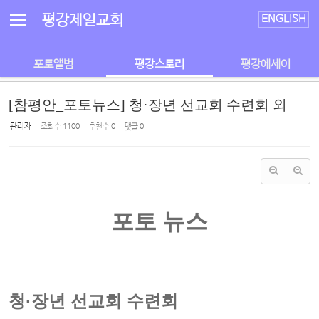
Sketchbook5, 스케치북5
Sketchbook5, 스케치북5
평강제일교회
ENGLISH
포토앨범
평강스토리
평강에세이
[참평안_포토뉴스] 청·장년 선교회 수련회 외
관리자
조회 수
1100
추천 수
0
댓글
0
포토 뉴스
청·장년 선교회 수련회