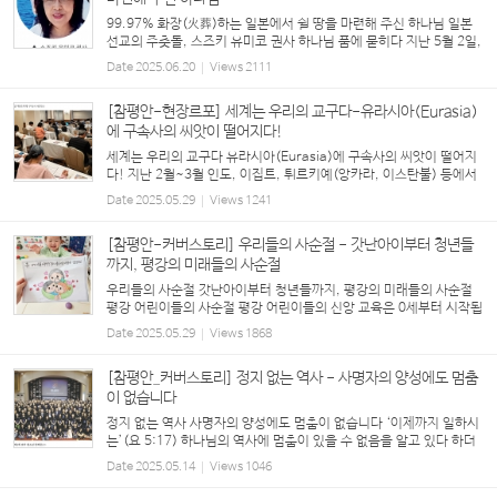
99.97% 화장(火葬)하는 일본에서 쉴 땅을 마련해 주신 하나님 일본
선교의 주춧돌, 스즈키 유미코 권사 하나님 품에 묻히다 지난 5월 2일,
일본 홋카이도 요이치에서 강태진 목사(도쿄 사이타마 은총 그리스도
Date
2025.06.20
Views
2111
교회)의 집례 하에 스즈키 유미코 권사의 ...
[참평안-현장르포] 세계는 우리의 교구다-유라시아(Eurasia)
에 구속사의 씨앗이 떨어지다!
세계는 우리의 교구다 유라시아(Eurasia)에 구속사의 씨앗이 떨어지
다! 지난 2월~3월 인도, 이집트, 튀르키예(앙카라, 이스탄불) 등에서
잇따라 <구속사 세미나>가 열렸다. 우선 튀르키예 구속사 세미나는 20
Date
2025.05.29
Views
1241
24년도 이스탄불(Istanbul)을 시작으로 서부...
[참평안-커버스토리] 우리들의 사순절 - 갓난아이부터 청년들
까지, 평강의 미래들의 사순절
우리들의 사순절 갓난아이부터 청년들까지, 평강의 미래들의 사순절
평강 어린이들의 사순절 평강 어린이들의 신앙 교육은 0세부터 시작됩
니다. 사무엘 교회학교는 어린이들의 성장 발달에 맞춘 세밀한 신앙 교
Date
2025.05.29
Views
1868
육을 위해 노력하고 있는데, 이번 사순...
[참평안_커버스토리] 정지 없는 역사 - 사명자의 양성에도 멈춤
이 없습니다
정지 없는 역사 사명자의 양성에도 멈춤이 없습니다 ‘이제까지 일하시
는’(요 5:17) 하나님의 역사에 멈춤이 있을 수 없음을 알고 있다 하더
라도 참으로 ‘정지 없는’ 그 역사를 확인하게 될 때마다 경이로움을 느
Date
2025.05.14
Views
1046
끼지 않을 수 없다. 교회 안팎의 많은 어려...