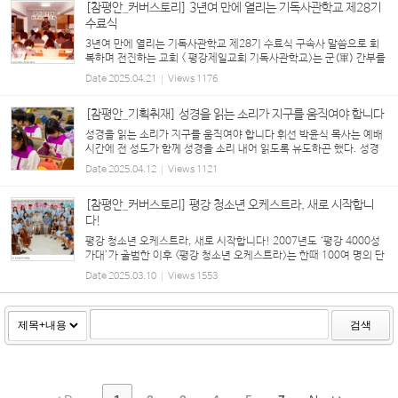
[참평안_커버스토리] 3년여 만에 열리는 기독사관학교 제28기
수료식
3년여 만에 열리는 기독사관학교 제28기 수료식 구속사 말씀으로 회
복하며 전진하는 교회 < 평강제일교회 기독사관학교>는 군(軍) 간부를
배출하는 기관의 명칭 ‘사관학교’를 사용한 것에서 알 수 있듯, 성도들
Date
2025.04.21
Views
1176
을 ‘신령한 군사(딤후 2:3)’, 신앙...
[참평안_기획취재] 성경을 읽는 소리가 지구를 움직여야 합니다
성경을 읽는 소리가 지구를 움직여야 합니다 휘선 박윤식 목사는 예배
시간에 전 성도가 함께 성경을 소리 내어 읽도록 유도하곤 했다. 성경
구절을 함께 찾고 읽으면 그 소리가 지구를 움직인다고 말했다. 또한
Date
2025.04.12
Views
1121
예배 시간에 성경 구절과 말씀을 필기하...
[참평안_커버스토리] 평강 청소년 오케스트라, 새로 시작합니
다!
평강 청소년 오케스트라, 새로 시작합니다! 2007년도 ‘평강 4000성
가대’가 출범한 이후 <평강 청소년 오케스트라>는 한때 100여 명의 단
원이 훈련받던 찬양대이자, 미래의 <바울관현악단> 단원을 배출하는
Date
2025.03.10
Views
1553
‘사관학교’였다. ‘바이올린, 첼로, 비올라,...
검색