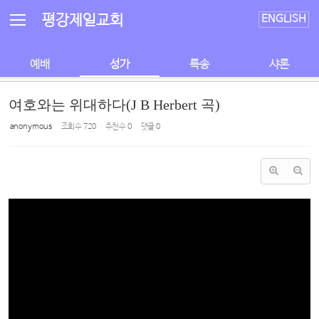
Sketchbook5, 스케치북5
Sketchbook5, 스케치북5
평강제일교회
ENGLISH
예배
성가
특송
샤론
여호와는 위대하다(J B Herbert 곡)
anonymous
조회 수
720
추천 수
0
댓글
0