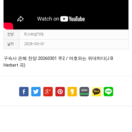
찬양
미스바성가대
날짜
2026-03-01
구속사 은혜 찬양 20260301 주2 / 여호와는 위대하다(J B
Herbert 곡)