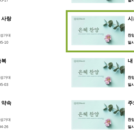
05-17
일
 사랑
시
바성가대
찬
05-10
일
축복
내
바성가대
찬
05-03
일
 약속
주와
바성가대
찬
04-26
일