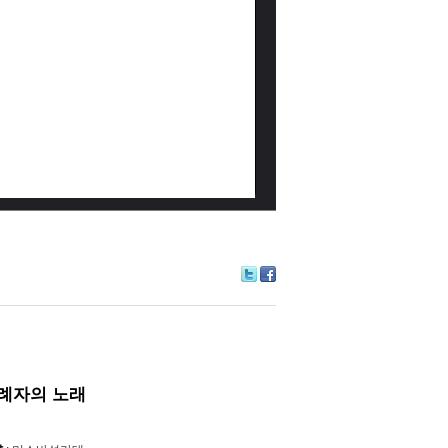
Tw
Fa
itte
ce
r
bo
ok
례자의 노래