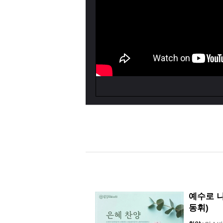
예수로 나
동휘)