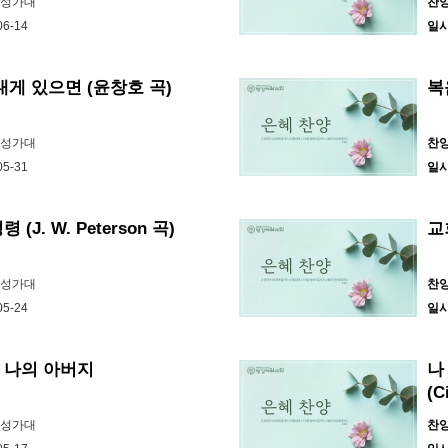
바성가대
찬
06-14
일
내게 있으면 (윤창호 곡)
복
바성가대
찬
05-31
일
(J. W. Peterson 곡)
교
바성가대
찬
05-24
일
 나의 아버지
나
(C
바성가대
찬