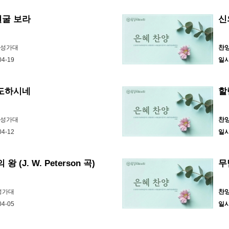
얼굴 보라
신의
바성가대
찬
04-19
일
인도하시네
할
바성가대
찬
04-12
일
왕 (J. W. Peterson 곡)
무
0성가대
찬
04-05
일