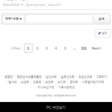
Date
2026.04.13
By
anonymous
Views
414
검색
쓰기
Prev
1
2
3
4
5
...
111
Next
참평안
평강성서유물박물관
남선교회
실로선교회
요셉선교회
그루터기
헵시바
소년부
초등부
유년부
유치부
영아부
사무엘어린이구역
미스바성가대
기독사관학교
Copyright 2015
All Rights Reserved.
PC 버전보기