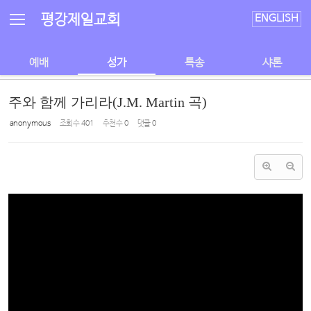
Sketchbook5, 스케치북5
Sketchbook5, 스케치북5
평강제일교회
ENGLISH
예배
성가
특송
샤론
주와 함께 가리라(J.M. Martin 곡)
anonymous
조회 수
401
추천 수
0
댓글
0