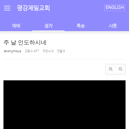
Sketchbook5, 스케치북5
Sketchbook5, 스케치북5
평강제일교회
ENGLISH
예배
성가
특송
샤론
주 날 인도하시네
anonymous
조회 수
477
추천 수
0
댓글
0