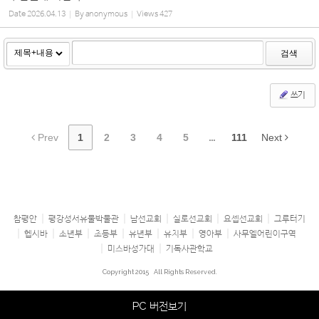
Date
2026.04.13
By
anonymous
Views
427
검색
쓰기
Prev
1
2
3
4
5
...
111
Next
참평안
평강성서유물박물관
남선교회
실로선교회
요셉선교회
그루터기
헵시바
소년부
초등부
유년부
유치부
영아부
사무엘어린이구역
미스바성가대
기독사관학교
Copyright 2015
All Rights Reserved.
PC 버전보기