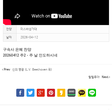
찬양
미스바성가대
날짜
2026-04-12
구속사 은혜 찬양 

20260412 주2 - 주 날 인도하시네
Prev
신의 영광 (L.V. Beethoven 곡)
할렐루야
Next