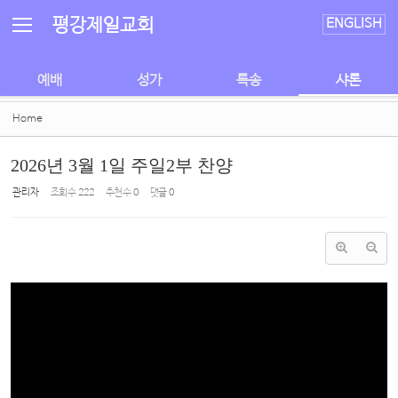
Sketchbook5, 스케치북5
Sketchbook5, 스케치북5
평강제일교회
ENGLISH
예배
성가
특송
샤론
Home
2026년 3월 1일 주일2부 찬양
관리자
조회 수
222
추천 수
0
댓글
0