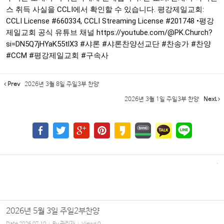
스 취득 사실을 CCLI에서 확인할 수 있습니다. 평강제일교회:
CCLI License
#660334
, CCLI Streaming License
#201748
•평강
제일교회 공식 유튜브 채널
https://youtube.com/@PK.Church?
si=DN5Q7jHYaK55tlX3
#샤론
#샤론찬양선교단
#찬송가
#찬양
#CCM
#평강제일교회
#구속사
Prev
2026년 3월 8일 주일3부 찬양
2026년 3월 1일 주일3부 찬양
Next
2026년 5월 3일 주일2부찬양
Date
2026.07.10
By
관리자
Views
0