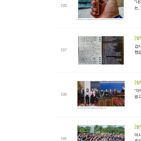
“내
188
는,
[참
감사의 공
187
했습
[참
“아
186
광고
아시아에서의 첫 호라 R
185