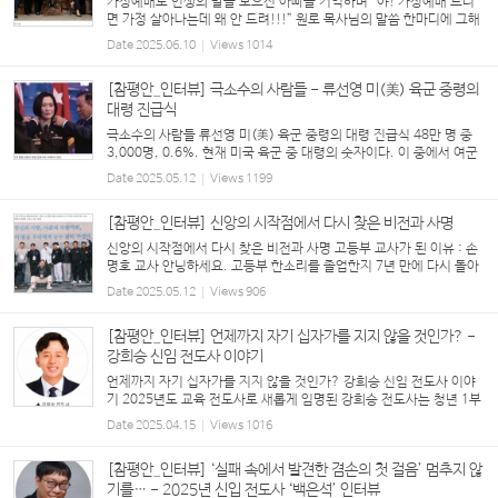
가정예배로 인생의 발을 모으신 아빠를 기억하며 “야! 가정예배 드리
면 가정 살아나는데 왜 안 드려!!!” 원로 목사님의 말씀 한마디에 그해
너무도 힘든 시기를 보내고 있던 우리 가정은 ‘그래, 시작해 보자’ 다짐
Date
2025.06.10
Views
1014
하고 가정예배를 드리기 시작했...
[참평안_인터뷰] 극소수의 사람들 - 류선영 미(美) 육군 중령의
대령 진급식
극소수의 사람들 류선영 미(美) 육군 중령의 대령 진급식 48만 명 중
3,000명, 0.6%. 현재 미국 육군 중 대령의 숫자이다. 이 중에서 여군
에, 아시아계의 숫자로는 50명이 못되는 것으로 추정된다. 대략 10,0
Date
2025.05.12
Views
1199
00분의 1이다. 한국계는 남녀 통틀어 현...
[참평안_인터뷰] 신앙의 시작점에서 다시 찾은 비전과 사명
신앙의 시작점에서 다시 찾은 비전과 사명 고등부 교사가 된 이유 : 손
명호 교사 안녕하세요. 고등부 한소리를 졸업한지 7년 만에 다시 돌아
와 올해로 5년째 고등부 교사로 봉사하고있는 손명호 입니다. 현재는
Date
2025.05.12
Views
906
한소리 1학년을 담당하고 있습니다. 봉사...
[참평안_인터뷰] 언제까지 자기 십자가를 지지 않을 것인가? -
강희승 신임 전도사 이야기
언제까지 자기 십자가를 지지 않을 것인가? 강희승 신임 전도사 이야
기 2025년도 교육 전도사로 새롭게 임명된 강희승 전도사는 청년 1부
<헵시바 선교회>와 청년2부 <그루터기 선교회>에서 회장을 지냈고 20
Date
2025.04.15
Views
1016
20~2024년 중등부 교사로 봉사해 왔습니다. ...
[참평안_인터뷰] ‘실패 속에서 발견한 겸손의 첫 걸음’ 멈추지 않
기를… - 2025년 신입 전도사 ‘백은석’ 인터뷰