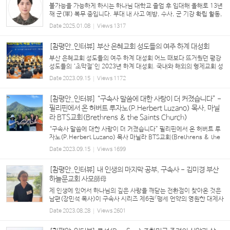
불가능을 가능하게 하시는 하나님 대학교 졸업 후 입대해 올해로 13년
째 군(軍) 복무 중입니다. 부대 내 사고 예방, 수사, 군 기강 확립 활동,
특수임무대 운용 등의 역할을 하는 군사경찰(Military Police), 옛날
Date
2025.01.08
Views
1317
로는 헌병(憲兵)의 임무를 수행하고 있습...
[참평안_인터뷰] 부산 은혜교회 성도들의 여주 하계 대성회
부산 은혜교회 성도들의 여주 하계 대성회 어느 때보다 뜨거웠던 평강
성도들의 ‘초막절’인 2023년 하계 대성회. 국내와 해외의 형제교회 성
도들이 여주 평강제일연수원에 모인 가운데, 부산 은혜교회(담임 유화
Date
2023.09.15
Views
1172
창 목사)에서는 출석인원 200여 명의 성도 중 ...
[참평안_인터뷰] “구속사 말씀에 대한 사랑이 더 커졌습니다” -
필리핀에서 온 허버트 루자노(P.Herbert Luzano) 목사, 마닐
라 BTS교회(Brethrens & the Saints Church)
“구속사 말씀에 대한 사랑이 더 커졌습니다” 필리핀에서 온 허버트 루
자노(P.Herbert Luzano) 목사 마닐라 BTS교회(Brethrens & the
Saints Church) 코로나 팬데믹 기간 동안 저는 미국 조지아 횃불언약
Date
2023.09.15
Views
1699
교회(담임 에릭 버튼 목사)에서 매주 금요일...
[참평안_인터뷰] 내 인생의 마지막 공부, 구속사 - 김미경 부산
하늘문교회 사모師母
제 인생에 있어서 하나님의 깊은 사랑을 깨닫는 전환점이 찾아온 것은
남편(장민석 목사)이 구속사 시리즈 제6권「맹세 언약의 영원한 대제사
장」 출판기념 예배에 다녀온 후의 일이었습니다. 가까이는 남편의 자
Date
2023.08.28
Views
2601
형이신 류남철 목사님(부산 세계로교회)의 ...