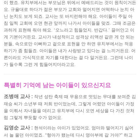
이 했죠. 유치부에서는 부모님은 뒤에서 예배드리는 것이 원칙이거든
요. 규율대로 하다가 젊은 부모가 교회와 멀어지면 어떡하나 눈치 아
닌 눈치도 보게 되죠. 교사는 또 바지런해야 해요. 아이들이 주일 아
침 일찍 교회에 오면 현관 앞까지 나가서 아이들을 맞죠. 그때 조금은
과하게 표현해 줘야 해요. ‘오느라고 힘들었지. 반갑다.’ 끌어안고 이
게 기본이거든요. 교사가 내성적이고 성격상 리액션 같은 게 안 되는
분들, 속으로만 이뻐하고 겉으로 표현을 안 하면 유치부에서는 적응
하기가 좀 힘들죠. 아이들은 내가 사랑받고 있다는 걸 느끼거든요. 어
른이라도 가식적으로 자기를 대한다는 걸 다 알거든요. 그런데 나이
가 들수록 그런 게 힘들어지더라고요.
특별히 기억에 남는 아이들이 있으신지요
조병애 교사 :
작년 성탄 축제 때 무용으로 멋있는 무대를 보여준 김
재승 씨가 소년부 때 저희 반이었는데, 그렇게 어렸던 아이들이 가정
을 이뤄서 자녀들을 데리고 유치부에 다시 오면 세상을 다 가진 것처
럼 그렇게 뿌듯할 수가 없어요.
김영순 교사 :
현석이라는 아이가 있었어요. 엄마와 떨어지기 싫어
서 늘 울던 아이였죠. “형아가 됐는데 다시 영아부에 갈 거야?” 하고