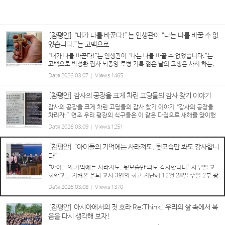
[참평안] “내가 나를 바꾼다!”는 인생관이 “나는 나를 바꿀 수 없
었습니다.”는 고백으로
“내가 나를 바꾼다!”는 인생관이 “나는 나를 바꿀 수 없었습니다.”는
고백으로 박성환 집사 뇌종양 투병 기록 젊은 날의 고생은 사서 하는,
박성환 집사는 딱 그런 사람이다. 20대~30대 전 세계 오지 구석구석
Date
2026.03.07
Views
1465
을 찾아다니면서 위험을 마다하지 않고...
[참평안] 감사의 공장을 크게 차린 고딩들의 감사 찾기 이야기
감사의 공장을 크게 차린 고딩들의 감사 찾기 이야기 “감사의 공장을
차리자!” 연초 우리 평강의 식구들은 이 같은 다짐으로 새해를 맞이했
습니다. 어느덧 한 달이 지난 현재, 이 다짐을 얼마나 잘 지키셨나요?
Date
2026.03.09
Views
1251
정말 뜻밖의 기관에서 감사의 공장이 활...
[참평안] “아이들의 기억에는 사라져도, 뒷모습만 봐도 감사합니
다”
“아이들의 기억에는 사라져도, 뒷모습만 봐도 감사합니다” 사무엘 교
회학교를 지켜온 은퇴 교사 3인의 회고 지난해 12월 28일 주일 2부 광
고 시간에는 그동안 사무엘 교회학교 교사로 봉사하다 정년 퇴임을 한
Date
2026.03.08
Views
1370
9명의 교사들의 노고를 감사하는 자리가 마...
[참평안] 아시아에서의 첫 호라 Re:Think! 우리의 삶 속에서 복
음을 다시 생각해 보자!