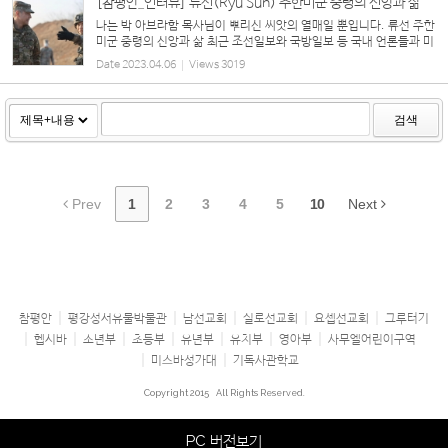
[참평안_인터뷰] 류선(Ryu Sun) 주한미군 중령의 신앙과 삶
나는 박 아브라함 목사님이 뿌리신 씨앗의 열매일 뿐입니다. 류선 주한
미군 중령의 신앙과 삶 최근 조선일보와 국방일보 등 국내 언론들과 미
육군 홈페이지에 한 미군 중령의 스토리가 잇따라 대대적으로 소개됐
Date
2023.04.06
Views
3019
다. 한국계 주한미군인 류선(Ryu Sun) 중령이다...
검색
Prev
1
2
3
4
5
10
Next
참평안
평강성서유물박물관
남선교회
실로선교회
요셉선교회
그루터기
헵시바
소년부
초등부
유년부
유치부
영아부
사무엘어린이구역
미스바성가대
기독사관학교
Copyright 2015
All Rights Reserved.
PC 버전보기