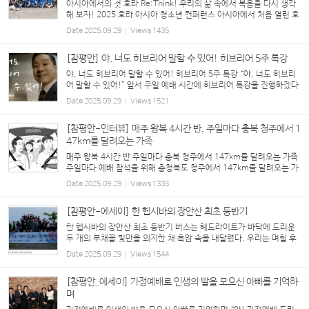
아시아에서의 첫 호라 Re:Think! 우리의 삶 속에서 복음을 다시 생각
해 보자! 2025 호라 아시아 청소년 컨퍼런스 아시아에서 처음 열린 호
라 청소년 컨퍼런스(Hora Asia 2025 Youth & Young Adult Confe
Date
2025.09.29
Views
1435
rence)가 “다시 생각해 보자! RE:THI...
[참평안] 야, 너도 히브리어 말할 수 있어! 히브리어 5주 특강
야, 너도 히브리어 말할 수 있어! 히브리어 5주 특강 “야, 너도 히브리
어 말할 수 있어!” 앞서 주일 예배 시간에 히브리어 특강을 진행하겠다
는 특별 광고 영상에서 나온 히브리어 한 문장, ‘하이(ייה) 감아템(םתא
Date
2025.09.29
Views
1521
םג) 야콜림(םילוכי) 레다베르(רבדל) ...
[참평안-인터뷰] 매주 왕복 4시간 반, 주일마다 충북 청주에서 1
47km를 달려오는 가족
매주 왕복 4시간 반 주일마다 충북 청주에서 147km를 달려오는 가족
주일마다 예배 참석을 위해 충청북도 청주에서 147km를 달려오는 가
족이 있다. 그루터기 류석진 성도 가족이 그 주인공. 주일이면 3명의
Date
2025.09.29
Views
1335
식구들은 해도 뜨지 않은 새벽에 일어나 나설...
[참평안-에세이] 한 헵시바의 장안산 최초 등반기
한 헵시바의 장안산 최초 등반기 버스는 헤드라이트가 바닥에 드리운
두 개의 부채꼴 빛만을 의지한 채 흑암 속을 내달렸다. 우리는 며칠 후
에 있을 대선과 나라를 위한 기도회를 갖고자 장안산을 향해 가고 있었
Date
2025.09.29
Views
1544
다. 지도 어플을 켜보니, 어느새 대...
[참평안_에세이] 가정예배로 인생의 발을 모으신 아빠를 기억하
며