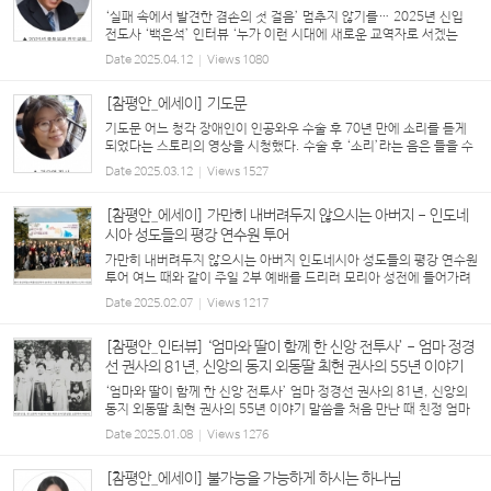
‘실패 속에서 발견한 겸손의 첫 걸음’ 멈추지 않기를… 2025년 신입
전도사 ‘백은석’ 인터뷰 ‘누가 이런 시대에 새로운 교역자로 서겠는
가?’ 혼란이 지속되고 날로 각박해져 가는 시대를 살면서 교회 전반에
Date
2025.04.12
Views
1080
깔린 정서 가운데 하나가 아닐는지. 그러나 ...
[참평안_에세이] 기도문
기도문 어느 청각 장애인이 인공와우 수술 후 70년 만에 소리를 듣게
되었다는 스토리의 영상을 시청했다. 수술 후 ‘소리’라는 음은 들을 수
있지만 그 언어를 이해하는 데까지 1년 정도의 시간이 필요하다고 했
Date
2025.03.12
Views
1527
다. 지하철에서 성경책을 열독하는 어느 분...
[참평안_에세이] 가만히 내버려두지 않으시는 아버지 - 인도네
시아 성도들의 평강 연수원 투어
가만히 내버려두지 않으시는 아버지 인도네시아 성도들의 평강 연수원
투어 여느 때와 같이 주일 2부 예배를 드리러 모리아 성전에 들어가려
던 참이었다. 누군가 나의 어깨를 가볍게 툭 쳤다. 뒤돌아보니 유근영
Date
2025.02.07
Views
1217
전도사님께서 나를 부...
[참평안_인터뷰] ‘엄마와 딸이 함께 한 신앙 전투사’ - 엄마 정경
선 권사의 81년, 신앙의 동지 외동딸 최현 권사의 55년 이야기
‘엄마와 딸이 함께 한 신앙 전투사’ 엄마 정경선 권사의 81년, 신앙의
동지 외동딸 최현 권사의 55년 이야기 말씀을 처음 만난 때 친정 엄마
정경선 권사의 고향은 전남 강진입니다. 친정 오빠의 잦은 사업 실패로
Date
2025.01.08
Views
1276
가세가 기울자 외조모께서 전북 이...
[참평안_에세이] 불가능을 가능하게 하시는 하나님