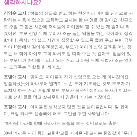
생각하시나요?
김영순 교사 :
하늘의 상급을 받고 하는 헌신이라 아이를 진심으로 사
랑하는 마음이 없으면 교회학교 교사는 할 수 없을 것 같아요. 한편으
로 주일 그 짧은 시간에 저희들이 아이한테 할 수 있는 게 얼마나 되
겠어요. 부모 신앙 위에 우리가 조금 돕는 역할을 하는 것이라고 생각
합니다. 목사님의 설교 시간에 집중할 수 있도록 돌봐 주고 분반 공부
라야 10분에서 길어야 20분인데, 부모가 아이의 신앙 교육을 어느 정
도는 해 줘야 아이도 교회 와서도 잘 따라 주는 것 같아요. 믿음이 있
는 부모니까 아이를 데리고 오는 거고 그 바탕 위에 저희가 조금 얹어
서 도와주는 역할을 한 셈이죠.
조병애 교사 :
맞아요. 아이들이 자기 신앙으로 오는 게 아니잖아요.
말씀하셨듯이 하나부터 열까지 두 손 모아 기도하는 것도 부모가 가
르쳐서 하는 거고 어떻게 보면 부모가 목자인 셈이죠. 목자가 이끄는
대로 선한 꼴을 먹고 살찌우면서 믿음이 커지는 거잖아요.
조정애 교사 :
아이들은 생각보다 많은 것을 받아들입니다. 말 한마
디, 표정 하나도 신중해야 해요. 그만큼 귀한 사역입니다.
“하나님 나라를 향해 자라가는 모습을 보는 것만으로도 충분”
30년 가까운 시간 동안 교회학교를 지켜온 세 교사는 한결같이 “우리