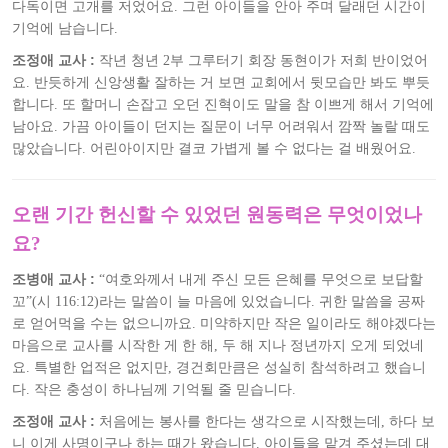
다독이면 고개를 저었어요. 그런 아이들을 안아 주며 달래던 시간이
기억에 남습니다.
조정애 교사 :
작년 청년 2부 그루터기 회장 동현이가 저희 반이었어
요. 반듯하게 신앙생활 잘하는 거 보면 교회에서 뒷모습만 봐도 뿌듯
합니다. 또 할머니 손잡고 오던 진혁이도 말을 참 이쁘게 해서 기억에
남아요. 가끔 아이들이 던지는 질문이 너무 어려워서 깜짝 놀랄 때도
많았습니다. 어린아이지만 결코 가볍게 볼 수 없다는 걸 배웠어요.
오랜 기간 헌신할 수 있었던 원동력은 무엇이었나
요?
조병애 교사 :
“여호와께서 내게 주신 모든 은혜를 무엇으로 보답할
꼬”(시 116:12)라는 말씀이 늘 마음에 있었습니다. 귀한 말씀을 공짜
로 얻어먹을 수는 없으니까요. 미약하지만 작은 일이라도 해야겠다는
마음으로 교사를 시작한 게 한 해, 두 해 지나 정년까지 오게 되었네
요. 특별한 업적은 없지만, 경건회만큼은 성실히 참석하려고 했습니
다. 작은 충성이 하나님께 기억될 줄 믿습니다.
조정애 교사 :
처음에는 봉사를 한다는 생각으로 시작했는데, 하다 보
니 이게 사명이구나 하는 때가 왔습니다. 아이들을 맡겨 주셨는데 대