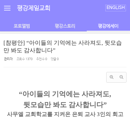
Sketchbook5, 스케치북5
Sketchbook5, 스케치북5
평강제일교회
ENGLISH
포토앨범
평강스토리
평강에세이
[참평안] “아이들의 기억에는 사라져도, 뒷모습
만 봐도 감사합니다”
관리자
조회 수
1370
추천 수
0
댓글
0
“아이들의 기억에는 사라져도,
뒷모습만 봐도 감사합니다”
사무엘 교회학교를 지켜온 은퇴 교사 3인의 회고