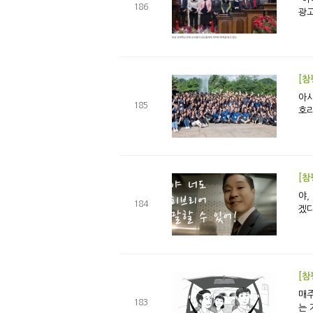
186
광고
아시아에서의 첫 호라 R
185
호라
야, 너도 히브리
184
[참
매주 왕복 4시간 반 주일
183
는 