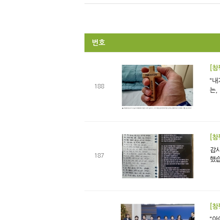
번호
[참
“내
188
는,
[참
감사의 공
187
했습
[참
“아