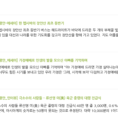
평안-에세이] 한 헵시바의 장안산 최초 등반기
안산 최초 등반기 버스는 헤드라이트가 바닥에 드리운 두 개의 부채꼴 빛만을 의지한 채 흑암 속을 내달렸다. 우리는 며칠
 있을 대선과 나라를 위한 기도회를 갖고자 장안산을 향해 가고 있었다. 지도 어플을 
평안_에세이] 가정예배로 인생의 발을 모으신 아빠를 기억하며
인생의 발을 모으신 아빠를 기억하며 “야! 가정예배 드리면 가정 살아나는데 왜 안 드려!!!” 원로 목사님의 말씀 한마디에 그
너무도 힘든 시기를 보내고 있던 우리 가정은 ‘그래, 시작해 보자’ 다짐하고 가정예배를
평안_인터뷰] 극소수의 사람들 - 류선영 미(美) 육군 중령의 대령 진급식
육군 중령의 대령 진급식 48만 명 중 3,000명, 0.6%. 현재 미국 육군 중 대령의 숫자이다. 이 중에서
에, 아시아계의 숫자로는 50명이 못되는 것으로 추정된다. 대략 10,000분의 1이다.