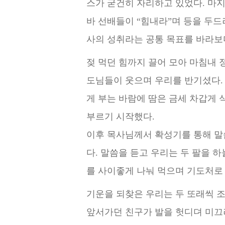
스가 굳건히 자
리하고 있었다. 마지
바 선배들이 “힘내라”며 등을 두
사의 성취라는 공통 목표를 바라보
젖 먹던 힘까지 끌어 모아 마침내 
도님들이 웃으며 우리를 반기셨
다
게 부는 바람에 땀은 금세 차갑게 
부르기 시작했다.
이후 목사님께서 확성기를 통해 말
다. 말씀을 듣고 우리는 두 팔을 하
를 사이좋게 나눠 먹으며 기도처로 
기운을 되찾은 우리는 두 또래씩 
앞서가던 친구가 발을 헛디뎌 미끄