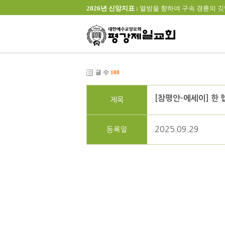
2026년 신앙지표 :
열방을 향하여 구속 경륜의 깃발을 높이 
글 수
188
[참평안-에세이] 한
제목
2025.09.29
등록일