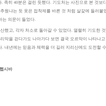
. 족히 40분은 걸린 듯했다. 기도처는 사진으로 본
것보다
 추웠냐는 듯 옷은 접착제를 바른 것
처럼 살갗에 들러붙었
’하는 의문이 들었다.
산했고, 각자 처소로 돌아갈 수 있었다. 열렬히 기도한 것
내리막을 걷다가도 나아가다 보면 결국 오르막이 나타
나고
. 내년에는 믿음과 체력을 더 길러
지리산에도 도전할 수
 헵시바