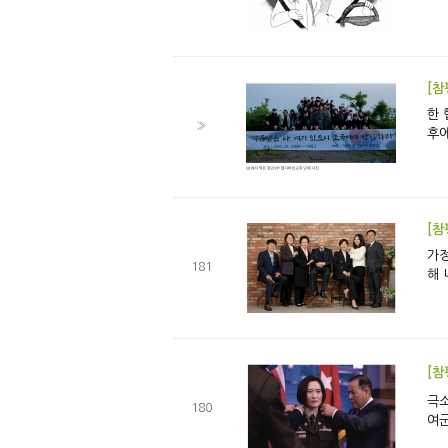
[참
한 헵시바의 장
»
후에
[참
가정예배로 
181
해 
[참
극소수의 사람들 류선영 미(美) 
180
여군