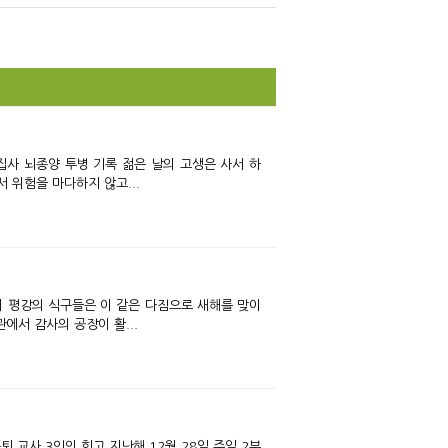
itte
ce
r
bo
ok
록 젊은 날의 고생은 사서 하
 위험을 마다하지 않고...
에서 감사의 공장이 활...
해 12월 28일 주일 2부