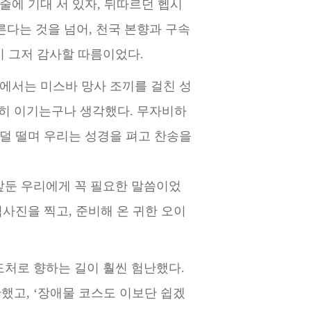
줄에 기대 서 있자, 뒤따르던 헵시
른다는 것을 넘어,
천국 본향과 구속
이 그저 감사할 따름이었다.
상에서는 미스바 망사 조끼를 걸친 성
뿐히 이기는구나 생각
했다. 무자비하
덜 떨며 우리는 성경을 펴고 찬송을
앞둔 우리에게 꼭 필요한 말씀이었
념사진을 찍고, 준비해 온
귀한 오이
기도처로 향하는 길이
훨씬 험난했다.
만했고,
‘장애물 코스도 이보단 쉽겠