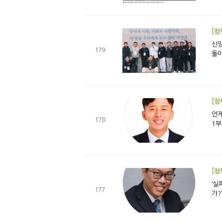
[참
신앙의 시작
179
돌아
[참
언제까지 자
178
1부
[참
‘실패 속
177
가?