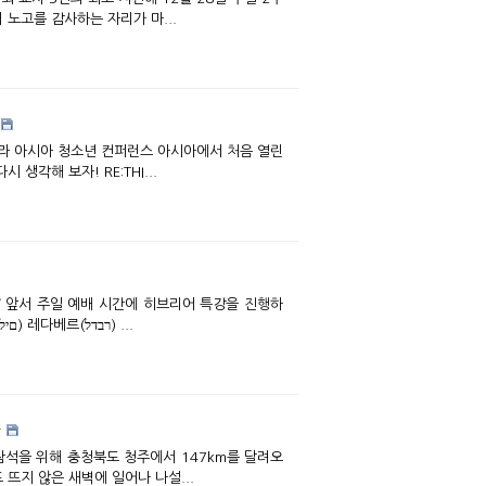
노고를 감사하는 자리가 마...
다시 생각해 보자! RE:THI...
겠다는 특별 광고 영상에서 나온 히브리어 한 문장, ‘하이(ייה) 감아템(םתאםג) 야콜림(םילוכי) 레다베르(רבדל) ...
족
 뜨지 않은 새벽에 일어나 나설...