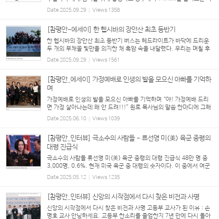
족이 있다. 그루터기 류석진 성도 가족이 그 주인공. 주일이면 3명의
Date
2025.09.29
Views
1358
식구들은 해도 뜨지 않은 새벽에 일어나 나설...
[참평안-에세이] 한 헵시바의 장안산 최초 등반기
한 헵시바의 장안산 최초 등반기 버스는 헤드라이트가 바닥에 드리운
두 개의 부채꼴 빛만을 의지한 채 흑암 속을 내달렸다. 우리는 며칠 후
에 있을 대선과 나라를 위한 기도회를 갖고자 장안산을 향해 가고 있었
Date
2025.09.29
Views
1561
다. 지도 어플을 켜보니, 어느새 대...
[참평안_에세이] 가정예배로 인생의 발을 모으신 아빠를 기억하
며
가정예배로 인생의 발을 모으신 아빠를 기억하며 “야! 가정예배 드리
면 가정 살아나는데 왜 안 드려!!!” 원로 목사님의 말씀 한마디에 그해
너무도 힘든 시기를 보내고 있던 우리 가정은 ‘그래, 시작해 보자’ 다짐
Date
2025.06.10
Views
1039
하고 가정예배를 드리기 시작했...
[참평안_인터뷰] 극소수의 사람들 - 류선영 미(美) 육군 중령의
대령 진급식
극소수의 사람들 류선영 미(美) 육군 중령의 대령 진급식 48만 명 중
3,000명, 0.6%. 현재 미국 육군 중 대령의 숫자이다. 이 중에서 여군
에, 아시아계의 숫자로는 50명이 못되는 것으로 추정된다. 대략 10,0
Date
2025.05.12
Views
1235
00분의 1이다. 한국계는 남녀 통틀어 현...
[참평안_인터뷰] 신앙의 시작점에서 다시 찾은 비전과 사명
신앙의 시작점에서 다시 찾은 비전과 사명 고등부 교사가 된 이유 : 손
명호 교사 안녕하세요. 고등부 한소리를 졸업한지 7년 만에 다시 돌아