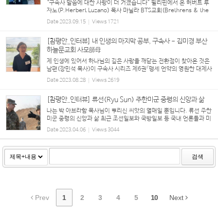
“구속사 말씀에 대한 사랑이 더 커졌습니다” 필리핀에서 온 허버트 루
자노(P.Herbert Luzano) 목사 마닐라 BTS교회(Brethrens & the
Saints Church) 코로나 팬데믹 기간 동안 저는 미국 조지아 횃불언약
Date
2023.09.15
Views
1721
교회(담임 에릭 버튼 목사)에서 매주 금요일...
[참평안_인터뷰] 내 인생의 마지막 공부, 구속사 - 김미경 부산
하늘문교회 사모師母
제 인생에 있어서 하나님의 깊은 사랑을 깨닫는 전환점이 찾아온 것은
남편(장민석 목사)이 구속사 시리즈 제6권「맹세 언약의 영원한 대제사
장」 출판기념 예배에 다녀온 후의 일이었습니다. 가까이는 남편의 자
Date
2023.08.28
Views
2619
형이신 류남철 목사님(부산 세계로교회)의 ...
[참평안_인터뷰] 류선(Ryu Sun) 주한미군 중령의 신앙과 삶
나는 박 아브라함 목사님이 뿌리신 씨앗의 열매일 뿐입니다. 류선 주한
미군 중령의 신앙과 삶 최근 조선일보와 국방일보 등 국내 언론들과 미
육군 홈페이지에 한 미군 중령의 스토리가 잇따라 대대적으로 소개됐
Date
2023.04.06
Views
3044
다. 한국계 주한미군인 류선(Ryu Sun) 중령이다...
검색
Prev
1
2
3
4
5
10
Next