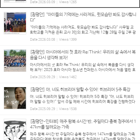
습니다. 어느덧 한 달이 지난 현재, 이 다짐을 얼마나 잘 지키셨나요?
Date
2026.03.09
Views
1265
정말 뜻밖의 기관에서 감사의 공장이 활...
[참평안] “아이들의 기억에는 사라져도, 뒷모습만 봐도 감사합니
다”
“아이들의 기억에는 사라져도, 뒷모습만 봐도 감사합니다” 사무엘 교
회학교를 지켜온 은퇴 교사 3인의 회고 지난해 12월 28일 주일 2부 광
고 시간에는 그동안 사무엘 교회학교 교사로 봉사하다 정년 퇴임을 한
Date
2026.03.08
Views
1399
9명의 교사들의 노고를 감사하는 자리가 마...
[참평안] 아시아에서의 첫 호라 Re:Think! 우리의 삶 속에서 복
음을 다시 생각해 보자!
아시아에서의 첫 호라 Re:Think! 우리의 삶 속에서 복음을 다시 생각
해 보자! 2025 호라 아시아 청소년 컨퍼런스 아시아에서 처음 열린 호
라 청소년 컨퍼런스(Hora Asia 2025 Youth & Young Adult Confe
Date
2025.09.29
Views
1462
rence)가 “다시 생각해 보자! RE:THI...
[참평안] 야, 너도 히브리어 말할 수 있어! 히브리어 5주 특강
야, 너도 히브리어 말할 수 있어! 히브리어 5주 특강 “야, 너도 히브리
어 말할 수 있어!” 앞서 주일 예배 시간에 히브리어 특강을 진행하겠다
는 특별 광고 영상에서 나온 히브리어 한 문장, ‘하이(ייה) 감아템(םתא
Date
2025.09.29
Views
1538
םג) 야콜림(םילוכי) 레다베르(רבדל) ...
[참평안-인터뷰] 매주 왕복 4시간 반, 주일마다 충북 청주에서 1
47km를 달려오는 가족
매주 왕복 4시간 반 주일마다 충북 청주에서 147km를 달려오는 가족
주일마다 예배 참석을 위해 충청북도 청주에서 147km를 달려오는 가