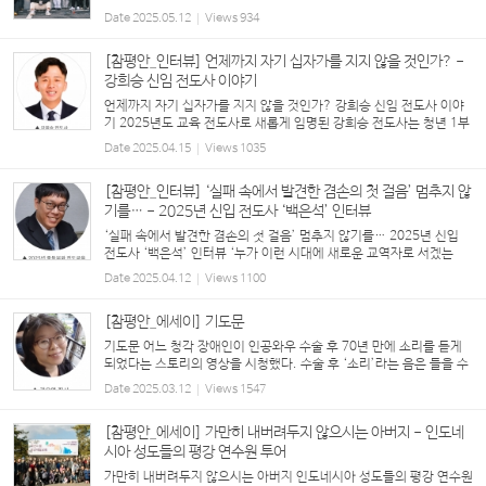
와 올해로 5년째 고등부 교사로 봉사하고있는 손명호 입니다. 현재는
Date
2025.05.12
Views
934
한소리 1학년을 담당하고 있습니다. 봉사...
[참평안_인터뷰] 언제까지 자기 십자가를 지지 않을 것인가? -
강희승 신임 전도사 이야기
언제까지 자기 십자가를 지지 않을 것인가? 강희승 신임 전도사 이야
기 2025년도 교육 전도사로 새롭게 임명된 강희승 전도사는 청년 1부
<헵시바 선교회>와 청년2부 <그루터기 선교회>에서 회장을 지냈고 20
Date
2025.04.15
Views
1035
20~2024년 중등부 교사로 봉사해 왔습니다. ...
[참평안_인터뷰] ‘실패 속에서 발견한 겸손의 첫 걸음’ 멈추지 않
기를… - 2025년 신입 전도사 ‘백은석’ 인터뷰
‘실패 속에서 발견한 겸손의 첫 걸음’ 멈추지 않기를… 2025년 신입
전도사 ‘백은석’ 인터뷰 ‘누가 이런 시대에 새로운 교역자로 서겠는
가?’ 혼란이 지속되고 날로 각박해져 가는 시대를 살면서 교회 전반에
Date
2025.04.12
Views
1100
깔린 정서 가운데 하나가 아닐는지. 그러나 ...
[참평안_에세이] 기도문
기도문 어느 청각 장애인이 인공와우 수술 후 70년 만에 소리를 듣게
되었다는 스토리의 영상을 시청했다. 수술 후 ‘소리’라는 음은 들을 수
있지만 그 언어를 이해하는 데까지 1년 정도의 시간이 필요하다고 했
Date
2025.03.12
Views
1547
다. 지하철에서 성경책을 열독하는 어느 분...
[참평안_에세이] 가만히 내버려두지 않으시는 아버지 - 인도네
시아 성도들의 평강 연수원 투어
가만히 내버려두지 않으시는 아버지 인도네시아 성도들의 평강 연수원