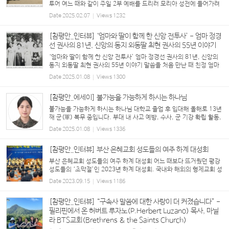
투어 여느 때와 같이 주일 2부 예배를 드리러 모리아 성전에 들어가려
던 참이었다. 누군가 나의 어깨를 가볍게 툭 쳤다. 뒤돌아보니 유근영
Date
2025.02.07
Views
1232
전도사님께서 나를 부...
[참평안_인터뷰] ‘엄마와 딸이 함께 한 신앙 전투사’ - 엄마 정경
선 권사의 81년, 신앙의 동지 외동딸 최현 권사의 55년 이야기
‘엄마와 딸이 함께 한 신앙 전투사’ 엄마 정경선 권사의 81년, 신앙의
동지 외동딸 최현 권사의 55년 이야기 말씀을 처음 만난 때 친정 엄마
정경선 권사의 고향은 전남 강진입니다. 친정 오빠의 잦은 사업 실패로
Date
2025.01.08
Views
1300
가세가 기울자 외조모께서 전북 이...
[참평안_에세이] 불가능을 가능하게 하시는 하나님
불가능을 가능하게 하시는 하나님 대학교 졸업 후 입대해 올해로 13년
째 군(軍) 복무 중입니다. 부대 내 사고 예방, 수사, 군 기강 확립 활동,
특수임무대 운용 등의 역할을 하는 군사경찰(Military Police), 옛날
Date
2025.01.08
Views
1336
로는 헌병(憲兵)의 임무를 수행하고 있습...
[참평안_인터뷰] 부산 은혜교회 성도들의 여주 하계 대성회
부산 은혜교회 성도들의 여주 하계 대성회 어느 때보다 뜨거웠던 평강
성도들의 ‘초막절’인 2023년 하계 대성회. 국내와 해외의 형제교회 성
도들이 여주 평강제일연수원에 모인 가운데, 부산 은혜교회(담임 유화
Date
2023.09.15
Views
1186
창 목사)에서는 출석인원 200여 명의 성도 중 ...
[참평안_인터뷰] “구속사 말씀에 대한 사랑이 더 커졌습니다” -
필리핀에서 온 허버트 루자노(P.Herbert Luzano) 목사, 마닐
라 BTS교회(Brethrens & the Saints Church)