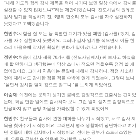
“새해 기도와 함께 감사 제목을 적어 나가다 보면 일상 속에서 감사를
실천할 수 있지 않겠느냐?”라는 제안이었습니다. 전도사님의 권유로
감사 일기를 작성하기 전, 3명의 한소리 모두 감사를 자주 실천하지
못했다고 고백했습니다.
한민수:
시험을 잘 보는 등 특별한 계기가 있을 때만 (감사를) 했지, 감
사를 자주 실천하지 못했어요. 그러나 감사 일기를 적으면서 이들 한
소리 마음속에 작지만 확실한 변화가 일어났다고 전했습니다.
정민수:
처음에 감사 제목 70가지를 (전도사님께서) 써 보자고 하셨을
때 할 만하다고 생각했는데 막상 쓰니까 적으면 적을수록 점점 쓸 게
없어졌어요. 그래서 처음에는 큰일에 대해서 감사하다, 점점 사소한
것에 대해서도 감사한 점을 적을 수밖에 없게 되었는데, 그렇다 보니
‘살면서 감사할 일이 참으로 많구나.’를 느끼게 되었어요.
이승재
: 예전에는 문제가 생기면 곧바로 감정적으로 표출하는 편이었
는데, 화낼 만한 일에도 감사하다 보니 그런 일이 생겨도 감정적으로
반응하지 않고 금방 마음을 가라앉힐 수 있게 되었어요.
한민수:
친구들과 감사에 관한 대화를 나누기 시작했고, 서로 감사 제
목을 찾아주기 시작했어요. 그러면서 평소 생활하며 당연하다고 여기
던 것들에 대해 감사하기 시작했어요. 전에는 공부가 스트레스였는
데, 요즘은 공부할 수 있음에 감사함을 느껴요.