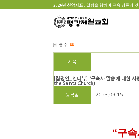
2026년 신앙지표 :
열방을 향하여 구속 경륜의 깃발을 높이 
글 수
188
제목
[참평안_인터뷰] “구속사 말씀에 대한 사랑이 
the Saints Church)
2023.09.15
등록일
“
구속