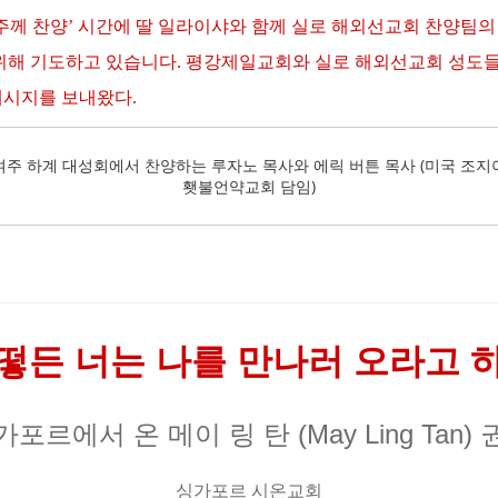
주께 찬양
’
시간에 딸 일라이샤와 함께 실로 해외선교회 찬양팀의
위해 기도하고 있습니다
.
평강제일교회와 실로 해외선교회 성도들이
메시지를 보내왔다
.
여주 하계 대성회에서 찬양하는 루자노 목사와 에릭 버튼 목사 (미국 조지
횃불언약교회 담임)
떻든 너는 나를 만나러 오라고 
가포르에서
온
메이 링 탄 (May Ling Tan)
싱가포르 시온교회