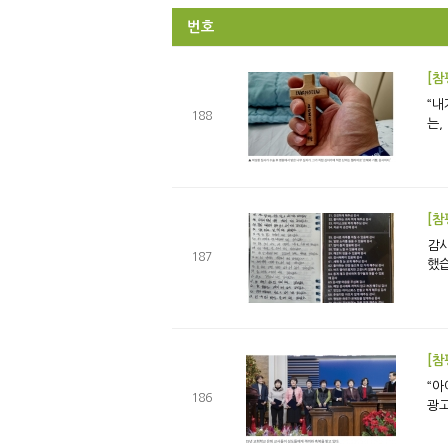
번호
[참
“내
188
는,
[참
감사의 공
187
했습
[참
“아
186
광고