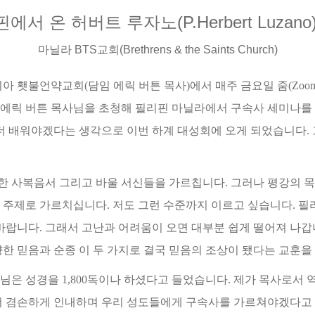
핀에서
온
허버트
루자노
(P.Herbert Luzano
마닐라
BTS
교회
(Brethrens & the Saints Church)
조지아 횃불언약교회
(
담임 에릭 버튼 목사
)
에서 매주 금요일 줌
(Zoo
 에릭 버튼 목사님을 초청해 필리핀 마닐라에서 구속사 세미나를
더 배워야겠다는 생각으로 이번 하계 대성회에 오게 되었습니다
.
한 사복음서 그리고 바울 서신들을 가르칩니다
.
그러나 평강의 
는 주제로 가르치십니다
.
저도 그런 수준까지 이르고 싶습니다
.
필
 바랍니다
.
그래서 고난과 어려움이 오면 대부분 쉽게 떨어져 나
한 믿음과 순종 이 두 가지로 결국 믿음의 조상이 됐다는 교훈
사님은 성경을
1,800
독이나 하셨다고 들었습니다
.
제가 목사로서 
더 겸손하게 인내하며 우리 성도들에게 구속사를 가르쳐야겠다고