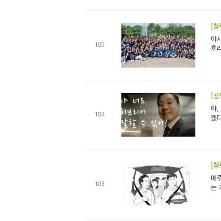
아시아에서의 첫 호라 R
185
호라
야, 너도 히브리
184
[참
매주 왕복 4시간 반 주일
183
는 