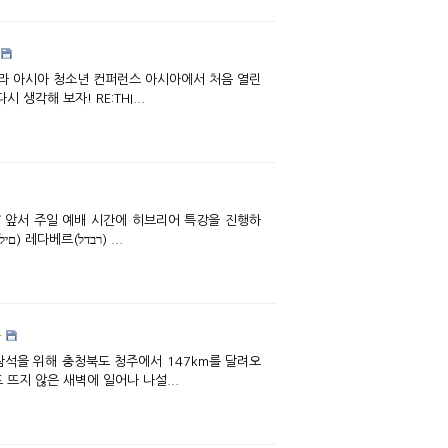
다시 생각해 보자! RE:THI...
겠다는 특별 광고 영상에서 나온 히브리어 한 문장, ‘하이(ייה) 감아템(םתאםג) 야콜림(םילוכי) 레다베르(רבדל) ...
족
 뜨지 않은 새벽에 일어나 나설...