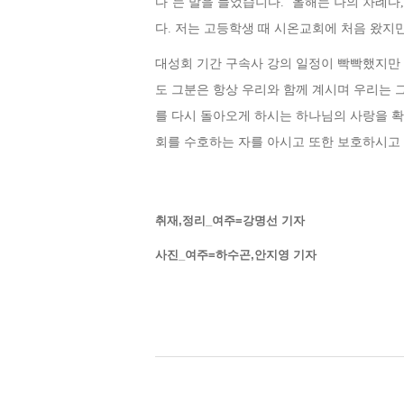
다
’
는 말을 들었습니다
. ‘
올해는 나의 차례다
다
.
저는 고등학생 때 시온교회에 처음 왔지
대성회 기간 구속사 강의 일정이 빡빡했지만
도 그분은 항상 우리와 함께 계시며 우리는 
를 다시 돌아오게 하시는 하나님의 사랑을 
회를 수호하는 자를 아시고 또한 보호하시고
취재,정리
_
여주
=
강명선 기자
사진_여주=하수곤,안지영 기자