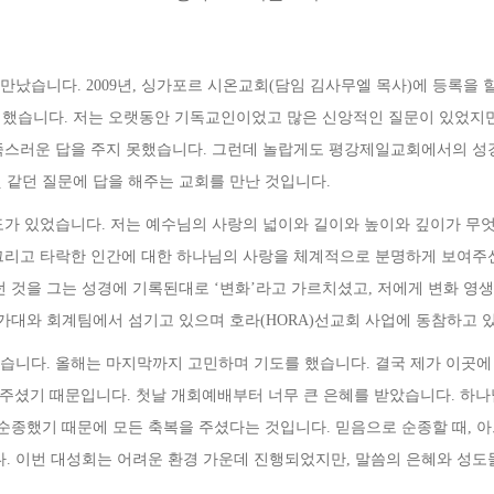
 만났습니다
. 2009
년
,
싱가포르 시온교회
(
담임 김사무엘 목사
)
에 등록을 
석했습니다
.
저는 오랫동안 기독교인이었고 많은 신앙적인 질문이 있었지만
족스러운 답을 주지 못했습니다
.
그런데 놀랍게도 평강제일교회에서의 성경
것 같던 질문에 답을 해주는 교회를 만난 것입니다
.
도가 있었습니다
.
저는 예수님의 사랑의 넓이와 길이와 높이와 깊이가 무
그리고 타락한 인간에 대한 하나님의 사랑을 체계적으로 분명하게 보여주
던 것을 그는 성경에 기록된대로
‘
변화
’
라고 가르치셨고
,
저에게 변화 영
가대와 회계팀에서 섬기고 있으며 호라
(HORA)
선교회 사업에 동참하고 
했습니다
.
올해는 마지막까지 고민하며 기도를 했습니다
.
결국 제가 이곳에
 주셨기 때문입니다
.
첫날 개회예배부터 너무 큰 은혜를 받았습니다
.
하나
순종했기 때문에 모든 축복을 주셨다는 것입니다
.
믿음으로 순종할 때
,
아
다
.
이번 대성회는 어려운 환경 가운데 진행되었지만
,
말씀의 은혜와 성도