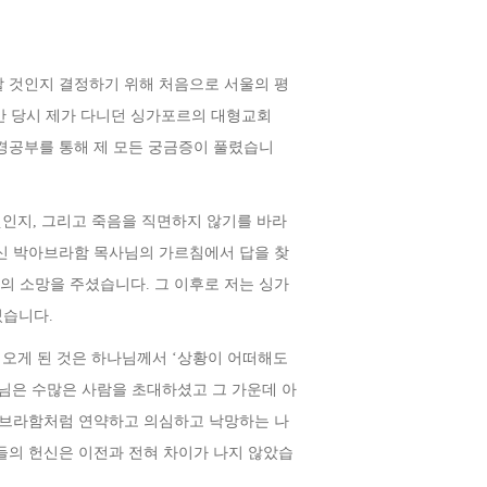
할 것인지 결정하기 위해 처음으로 서울의 평
 당시 제가 다니던 싱가포르의 대형교회
공부를 통해 제 모든 궁금증이 풀렸습니
엇인지
,
그리고 죽음을 직면하지 않기를 바라
신 박아브라함 목사님의 가르침에서 답을 찾
생의 소망을 주셨습니다
.
그 이후로 저는 싱가
있습니다
.
 오게 된 것은 하나님께서
‘
상황이 어떠해도
님은 수많은 사람을 초대하셨고 그 가운데 아
브라함처럼 연약하고 의심하고 낙망하는 나
들의 헌신은 이전과 전혀 차이가 나지 않았습