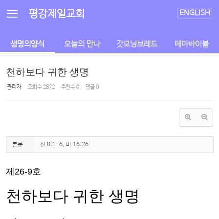
Sketchbook5, 스케치북5
Sketchbook5, 스케치북5
평강제일교회
ENGLISH
생명의양식
오늘의 만나
갓모닝브레드
테마바이블
천하보다 귀한 생명
관리자
조회 수
2872
추천 수
0
댓글
0
본문
신 8:1-6, 마 16:26
제26-9호
천하보다 귀한 생명