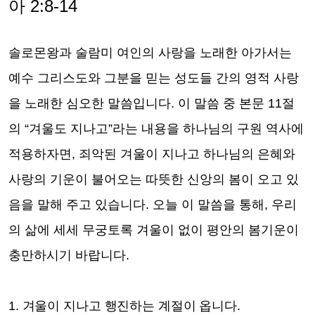
아
2:8-14
솔로몬왕과 술람미 여인의 사랑을 노래한 아가서는
예수 그리스도와 그분을 믿는 성도들 간의 영적 사랑
을 노래한 심오한 말씀입니다
.
이 말씀 중 본문
11
절
의
“
겨울도 지나고
”
라는 내용을 하나님의 구원 역사에
적용하자면
,
죄악된 겨울이 지나고 하나님의 은혜와
사랑의 기운이 불어오는 따뜻한 신앙의 봄이 오고 있
음을 말해 주고 있습니다
.
오늘 이 말씀을 통해
,
우리
의 삶에 세세 무궁토록 겨울이 없이 평안의 봄기운이
충만하시기 바랍니다
.
1.
겨울이 지나고 행진하는 계절이 옵니다
.