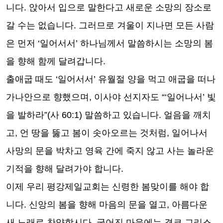
니다
.
앉아서 입으로 말한다고 새로운 소망의 장소로
갈 수는 없습니다
.
그러므로 겨울이 지나면 모든 사람
은 먼저
‘
일어서서
’
하나님께서 말씀하시는 소망의 봄
을 향해 함께 달려갑니다
.
출애굽 때도
‘
일어서서
’
유월절 양을 먹고 애굽을 떠나
가나안으로 향했으며
,
이사야 선지자도
“‘
일어나서
’
빛
을 발하라
”(
사
60:1)
말씀하고 있습니다
.
얼음을 깨치
고
,
언 땅을 뚫고 봄이 솟아오르는 것처럼
,
일어나서
사망의 문을 박차고 영육 간에 죽지 않고 사는 놀라운
기적을 향해 달려가야 합니다
.
이제 우리 평강제일교회는 신령한 봄맞이를 해야 합
니다
.
신앙의 봄을 향해 마음의 문을 열고
,
아름다운
새 노래로 찬양합시다
.
굳어진 마음에는 결코 그리스