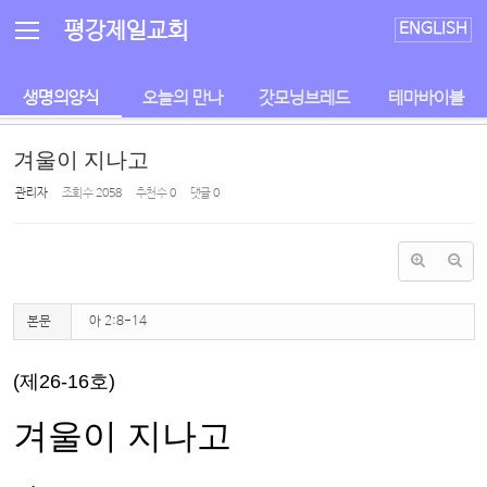
Sketchbook5, 스케치북5
Sketchbook5, 스케치북5
평강제일교회
ENGLISH
생명의양식
오늘의 만나
갓모닝브레드
테마바이블
겨울이 지나고
관리자
조회 수
2058
추천 수
0
댓글
0
본문
아 2:8-14
(제
26-16
호
)
겨울이 지나고