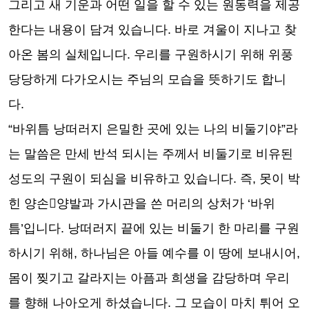
그리고 새 기운과 어떤 일을 할 수 있는 원동력을 제공
한다는 내용이 담겨 있습니다
.
바로 겨울이 지나고 찾
아온 봄의 실체입니다
.
우리를 구원하시기 위해 위풍
당당하게 다가오시는 주님의 모습을 뜻하기도 합니
다
.
“
바위틈 낭떠러지 은밀한 곳에 있는 나의 비둘기야
”
라
는 말씀은 만세 반석 되시는 주께서 비둘기로 비유된
성도의 구원이 되심을 비유하고 있습니다
.
즉
,
못이 박
힌 양손

양발과 가시관을 쓴 머리의 상처가
‘
바위
틈
’
입니다
.
낭떠러지 끝에 있는 비둘기 한 마리를 구원
하시기 위해
,
하나님은 아들 예수를 이 땅에 보내시어
,
몸이 찢기고 갈라지는 아픔과 희생을 감당하며 우리
를 향해 나아오게 하셨습니다
.
그 모습이 마치 튀어 오