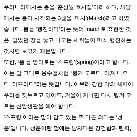
우리나라에서는 봄을
‘
춘삼월 호시절
’
이라 하며
,
서양
에서는 봄이 시작되는
3
월을
‘
마치
’(March)
라고 하였
습니다
.
봄을
‘
행진하다
’
라는 뜻의
march
로 표현한 것
은
,
얼었던 땅을 뚫고 나오는 새싹들이 마치 행진하는
것처럼 보였기 때문입니다
.
또한
, ‘
봄
’
을 영어로는
‘
스프링
’(spring)
이라고 합니다
.
이는 말 그대로 용수철처럼
“
튕겨 오르다
,
터져 나오
다
,
터뜨리다
”
라는 뜻입니다
.
아무리 강한 악의 세력이
우리를 짓누르고 있어도
,
겨울이 지나면 다시 튕겨 오
르는 신앙생활을 해야 합니다
.
‘
스프링
’
이라는 말이 담고 있는 또 다른 의미는
‘
청
춘
’
입니다
.
청춘이란 말에는 남자다운 강건함과 탄력
,