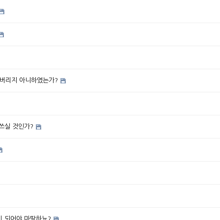
어버리지 아니하였는가?
쓰실 것인가?
람이 되어야 마땅하뇨?