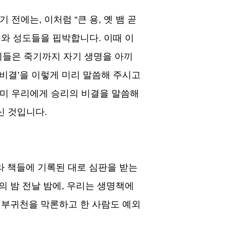
기 전에는
,
이처럼
“
큰 용
,
옛 뱀 곧
려와 성도들을 핍박합니다
.
이때 이
이들은 죽기까지 자기 생명을 아끼
 비결
’
을 이렇게 미리 말씀해 주시고
미 우리에게 승리의 비결을 말씀해
신 것입니다
.
라 책들에 기록된 대로 심판을 받는
의 밤 전날 밤에
,
우리는 생명책에
부귀천을 막론하고 한 사람도 예외