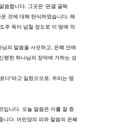
 말씀합니다
.
그곳은
‘
판결 골짜
까운 것에 대해 탄식하였습니다
.
해
도주 독이 넘칠 정도로 이 땅에 악
하나님의 말씀을 사모하고
,
은혜 안에
신령한 하나님의 장막에 거하는 성
리로다
”
라고 일렀으므로
,
우리는 땅
 것입니다
.
오늘 말씀은 이를 잘 증
 줍니다
.
어린양의 피와 말씀의 은혜