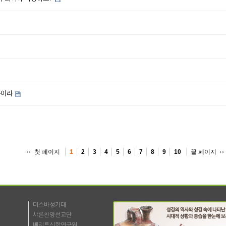
쁨이라
첫 페이지
끝 페이지
1
2
3
4
5
6
7
8
9
10
미스바성가대
샤론찬양선교단
베리트신학연구원