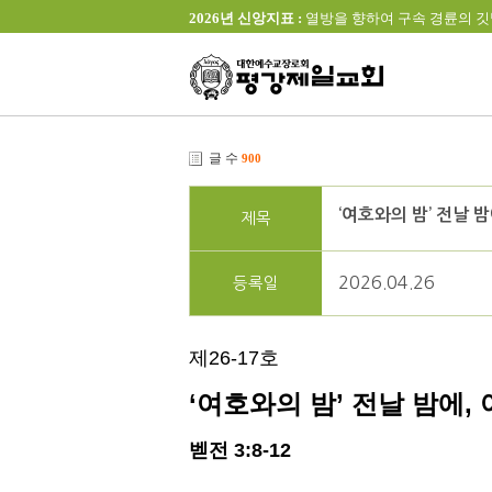
2026년 신앙지표 :
열방을 향하여 구속 경륜의 깃발을 높이 
글 수
900
‘여호와의 밤’ 전날 
제목
2026.04.26
등록일
제
26-17
호
‘
여호와의 밤
’
전날 밤에
,
벧전
3:8-12