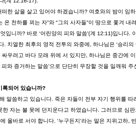
다
(
계
12:16-17).
어떠한 삶을 살고 있어야 하겠습니까
?
여호와의 밤이 임하
 온 천하를 꾀는 자
”
와
“
그의 사자들
”
이 땅으로 쫓겨 내
무엇입니까
?
바로
‘
어린양의 피와 말씀
’(
계
12:11)
입니다
.
다
.
치열한 최후의 영적 전투의 와중에
,
하나님은
‘
승리의
 싸우려고 바다 모래 위에 서 있지만
,
하나님은 중간에 이
 피와 증거하는 말씀
’
으로 단단히 무장할 것을 일깨워 주
기록되어 있습니까
?
대해 말씀하고 있습니다
.
죽은 자들이 전부 자기 행위를 따
못한 자는 불 못에 던지운다고 하였습니다
.
그러므로 심판
앞에 올바로 서야 합니다
. ‘
누구든지
’
라는 말은 지위고하
,
빈