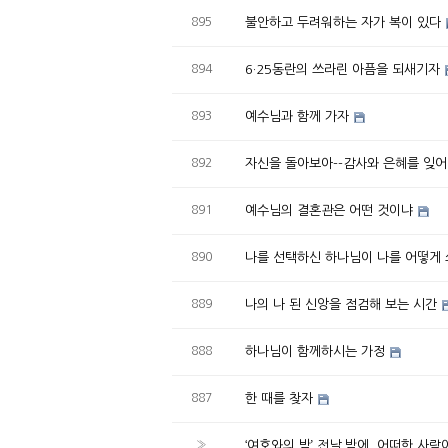
895
불안하고 두려워하는 자가 복이 있다
894
6·25동란의 쓰라린 아픔을 되새기자
893
예수님과 함께 가자
892
자신을 돌아보아--감사와 은혜를 잊
891
예수님의 결혼관은 어떤 것이냐
890
나를 선택하신 하나님이 나를 어떻게 
889
나의 나 된 신앙을 점검해 보는 시간
888
하나님이 함께하시는 가정
887
한 때를 찾자
»
‘여호와의 밤’ 전날 밤에, 어떠한 사