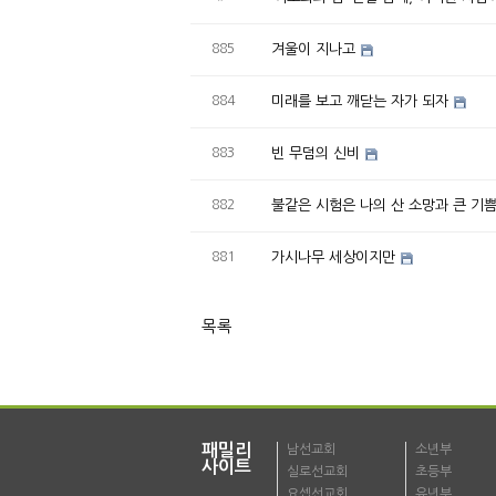
885
겨울이 지나고
884
미래를 보고 깨닫는 자가 되자
883
빈 무덤의 신비
882
불같은 시험은 나의 산 소망과 큰 기
881
가시나무 세상이지만
목록
패밀리
남선교회
소년부
사이트
실로선교회
초등부
요셉선교회
유년부