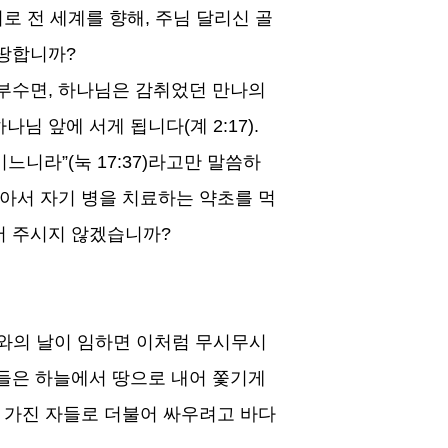
로 전 세계를 향해
,
주님 달리신 골
마땅합니까
?
 부수면
,
하나님은 감취었던 만나의
하나님 앞에 서게 됩니다
(
계
2:17).
모이느니라
”(
눅
17:37)
라고만 말씀하
알아서 자기 병을 치료하는 약초를 먹
서 주시지 않겠습니까
?
와의 날이 임하면 이처럼 무시무시
들은 하늘에서 땅으로 내어 쫓기게
 가진 자들로 더불어 싸우려고 바다