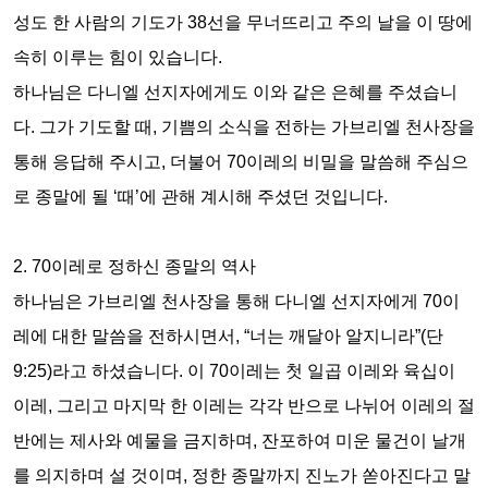
성도 한 사람의 기도가
38
선을 무너뜨리고 주의 날을 이 땅에
속히 이루는 힘이 있습니다
.
하나님은 다니엘 선지자에게도 이와 같은 은혜를 주셨습니
다
.
그가 기도할 때
,
기쁨의 소식을 전하는 가브리엘 천사장을
통해 응답해 주시고
,
더불어
70
이레의 비밀을 말씀해 주심으
로 종말에 될
‘
때
’
에 관해 계시해 주셨던 것입니다
.
2. 70
이레로 정하신 종말의 역사
하나님은 가브리엘 천사장을 통해 다니엘 선지자에게
70
이
레에 대한 말씀을 전하시면서
, “
너는 깨달아 알지니라
”(
단
9:25)
라고 하셨습니다
.
이
70
이레는 첫 일곱 이레와 육십이
이레
,
그리고 마지막 한 이레는 각각 반으로 나뉘어 이레의 절
반에는 제사와 예물을 금지하며
,
잔포하여 미운 물건이 날개
를 의지하며 설 것이며
,
정한 종말까지 진노가 쏟아진다고 말