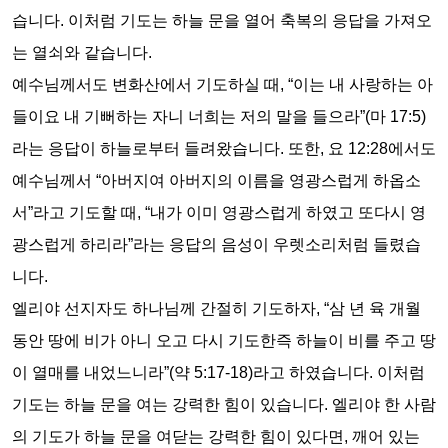
습니다
.
이처럼 기도는 하늘 문을 열어 축복의 응답을 가져오
는 열쇠와 같습니다
.
예수님께서도 변화산에서 기도하실 때
, “
이는 내 사랑하는 아
들이요 내 기뻐하는 자니 너희는 저의 말을 들으라
”(
마
17:5)
라는 응답이 하늘로부터 들려왔습니다
.
또한
,
요
12:28
에서도
예수님께서
“
아버지여 아버지의 이름을 영광스럽게 하옵소
서
”
라고 기도할 때
, “
내가 이미 영광스럽게 하였고 또다시 영
광스럽게 하리라
”
라는 응답의 음성이 우렛소리처럼 들렸습
니다
.
엘리야 선지자도 하나님께 간절히 기도하자
, “
삼 년 육 개월
동안 땅에 비가 아니 오고 다시 기도한즉 하늘이 비를 주고 땅
이 열매를 내었느니라
”(
약
5:17-18)
라고 하였습니다
.
이처럼
기도는 하늘 문을 여는 강력한 힘이 있습니다
.
엘리야 한 사람
의 기도가 하늘 문을 여닫는 강력한 힘이 있다면
,
깨어 있는