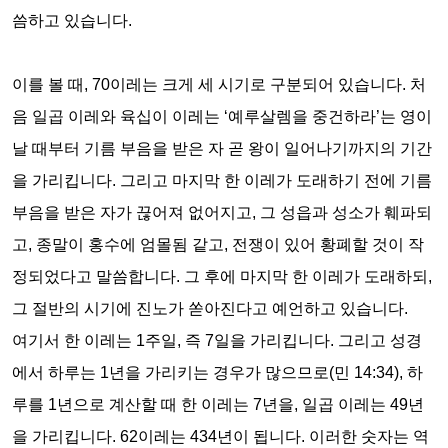
씀하고 있습니다
.
이를 볼 때
, 70
이레는 크게 세 시기로 구분되어 있습니다
.
처
음 일곱 이레와 육십이 이레는
‘
예루살렘을 중건하라
’
는 영이
날 때부터 기름 부음을 받은 자 곧 왕이 일어나기까지의 기간
을 가리킵니다
.
그리고 마지막 한 이레가 도래하기 전에 기름
부음을 받은 자가 끊어져 없어지고
,
그 성읍과 성소가 훼파되
고
,
종말이 홍수에 엄몰됨 같고
,
전쟁이 있어 황폐할 것이 작
정되었다고 말씀합니다
.
그 후에 마지막 한 이레가 도래하되
,
그 절반의 시기에 진노가 쏟아진다고 예언하고 있습니다
.
여기서 한 이레는
1
주일
,
즉
7
일을 가리킵니다
.
그리고 성경
에서 하루는
1
년을 가리키는 경우가 많으므로
(
민
14:34),
하
루를
1
년으로 계산할 때 한 이레는
7
년을
,
일곱 이레는
49
년
을 가리킵니다
. 62
이레는
434
년이 됩니다
.
이러한 숫자는 역