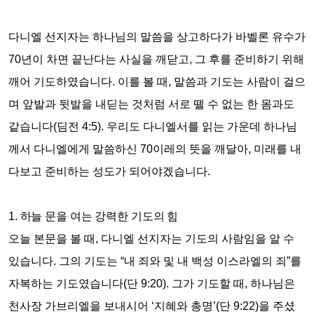
다니엘 선지자는 하나님의 말씀을 상고하다가 바벨론 유수가
70
년이 차면 끝난다는 사실을 깨닫고
,
그 후를 준비하기 위해
깨어 기도하였습니다
.
이를 볼 때
,
말씀과 기도는 사람이 걸으
며 앞발과 뒷발을 내딛는 것처럼 서로 뗄 수 없는 한 몸과도
같습니다
(
딤전
4:5).
우리도 다니엘서를 읽는 가운데 하나님
께서 다니엘에게 말씀하신
70
이레의 뜻을 깨달아
,
미래를 내
다보고 준비하는 성도가 되어야겠습니다
.
1.
하늘 문을 여는 강력한 기도의 힘
오늘 본문을 볼 때
,
다니엘 선지자는 기도의 사람임을 알 수
있습니다
.
그의 기도는
“
내 죄와 및 내 백성 이스라엘의 죄
”
를
자복하는 기도였습니다
(
단
9:20).
그가 기도할 때
,
하나님은
천사장 가브리엘을 보내시어
‘
지혜와 총명
’(
단
9:22)
을 주셨