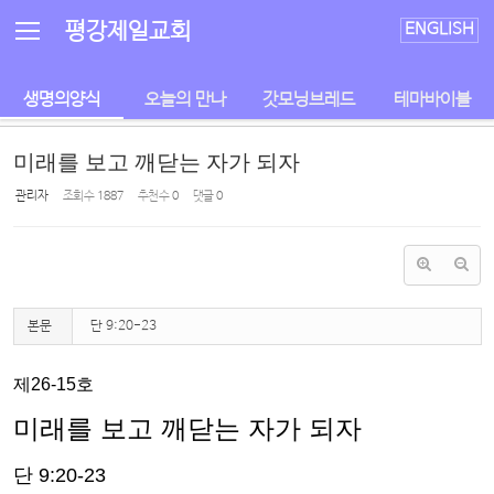
Sketchbook5, 스케치북5
Sketchbook5, 스케치북5
평강제일교회
ENGLISH
생명의양식
오늘의 만나
갓모닝브레드
테마바이블
미래를 보고 깨닫는 자가 되자
관리자
조회 수
1887
추천 수
0
댓글
0
본문
단 9:20-23
제
26-15
호
미래를 보고 깨닫는 자가 되자
단
9:20-23