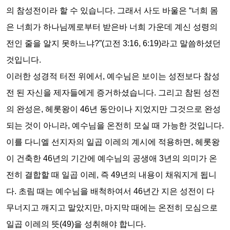
의 참성전이라 할 수 있습니다
.
그래서 사도 바울은
“
너희 몸
은 너희가 하나님께로부터 받은바 너희 가운데 계신 성령의
전인 줄을 알지 못하느냐
?”(
고전
3:16, 6:19)
라고 말씀하셨던
것입니다
.
이러한 성경적 터전 위에서
,
예수님은 보이는 성전보다 참성
전 된 자신을 제자들에게 증거하셨습니다
.
그리고 참된 성전
의 완성은
,
헤롯왕이
46
년 동안이나 지었지만 그것으로 완성
되는 것이 아니라
,
예수님을 온전히 모실 때 가능한 것입니다
.
이를 다니엘 선지자의 일곱 이레의 계시에 적용하면
,
헤롯왕
이 건축한
46
년의 기간에 예수님의 공생애
3
년의 의미가 온
전히 결합할 때 일곱 이레
,
즉
49
년의 내용이 채워지게 됩니
다
.
초림 때는 예수님을 배척하여서
46
년간 지은 성전이 다
무너지고 깨지고 말았지만
,
마지막 때에는 온전히 모심으로
일곱 이레의 뜻
(49)
을 성취해야 합니다
.